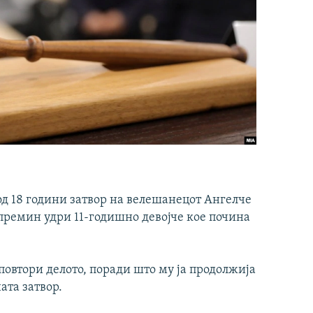
од 18 години затвор на велешанецот Ангелче
премин удри 11-годишно девојче кое почина
 повтори делото, поради што му ја продолжија
ата затвор.