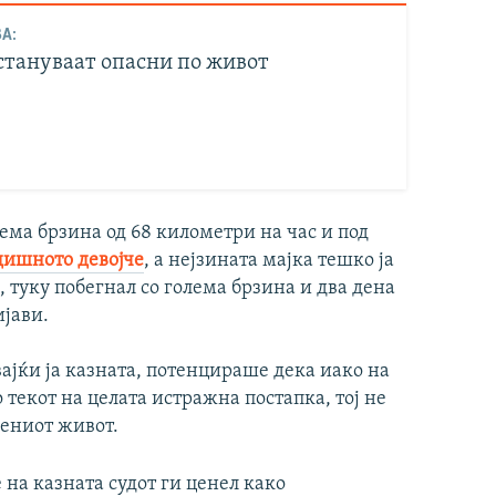
А:
стануваат опасни по живот
лема брзина од 68 километри на час и под
дишното девојче
, а нејзината мајка тешко ја
, туку побегнал со голема брзина и два дена
ијави.
вајќи ја казната, потенцираше дека иако на
 текот на целата истражна постапка, тој не
бениот живот.
 на казната судот ги ценел како