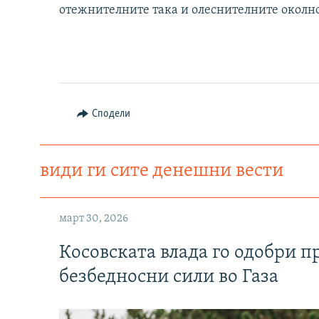
отежнителните така и олеснителните околно
Сподели
види ги сите денешни вести
март 30, 2026
Косовската влада го одобри п
безбедносни сили во Газа