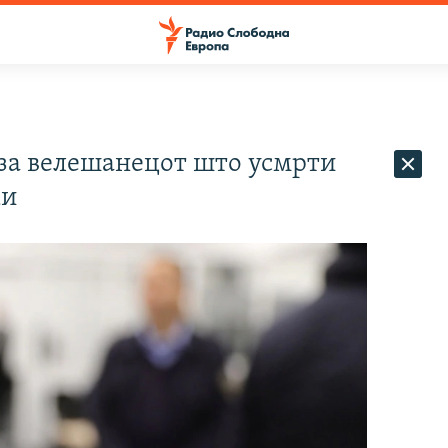
 за велешанецот што усмрти
ки