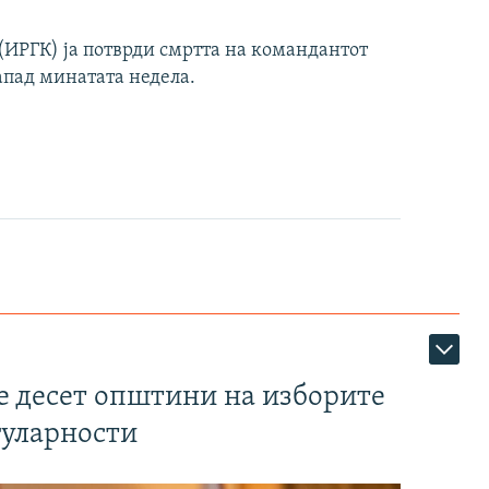
ИРГК) ја потврди смртта на командантот
апад минатата недела.
те десет општини на изборите
гуларности