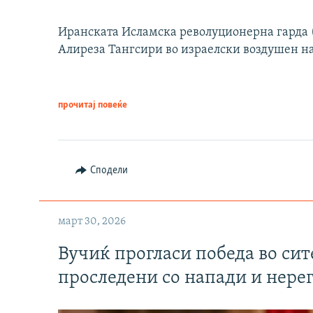
Иранската Исламска револуционерна гарда (
Алиреза Тангсири во израелски воздушен н
прочитај повеќе
Сподели
март 30, 2026
Вучиќ прогласи победа во си
проследени со напади и нере