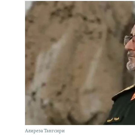
Алиреза Тангсири