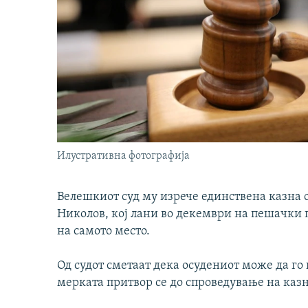
Илустративна фотографија
Велешкиот суд му изрече единствена казна 
Николов, кој лани во декември на пешачки 
на самото место.
Од судот сметаат дека осудениот може да го
мерката притвор се до спроведување на казн