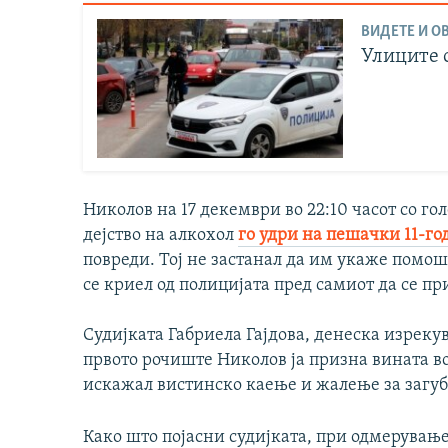
ВИДЕТЕ И ОВ
Улиците 
Николов на 17 декември во 22:10 часот со го
дејство на алкохол
го удри на пешачки 11-го
повреди. Тој не застанал да им укаже помош
се криел од полицијата пред самиот да се пр
Судијката Габриела Гајдова, денеска изреку
првото рочиште Николов ја призна вината во
искажал вистинско каење и жалење за загу
Како што појасни судијката, при одмерување