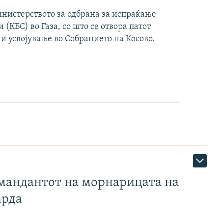
инистерството за одбрана за испраќање
(КБС) во Газа, со што се отвора патот
 и усвојување во Собранието на Косово.
омандантот на морнарицата на
арда