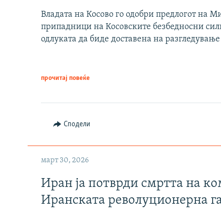
Владата на Косово го одобри предлогот на М
припадници на Косовските безбедносни сили 
одлуката да биде доставена на разгледување
прочитај повеќе
Сподели
март 30, 2026
Иран ја потврди смртта на к
Иранската револуционерна г