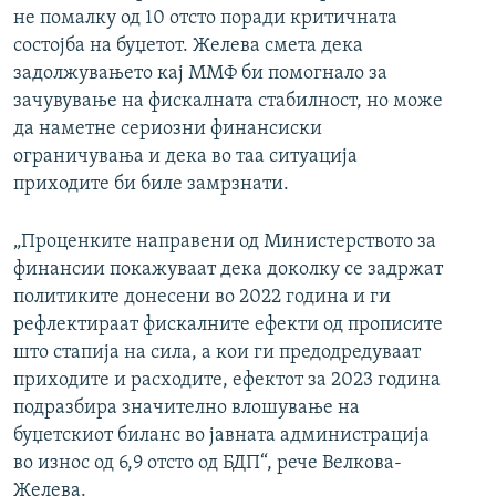
не помалку од 10 отсто поради критичната
состојба на буџетот. Желева смета дека
задолжувањето кај ММФ би помогнало за
зачувување на фискалната стабилност, но може
да наметне сериозни финансиски
ограничувања и дека во таа ситуација
приходите би биле замрзнати.
„Проценките направени од Министерството за
финансии покажуваат дека доколку се задржат
политиките донесени во 2022 година и ги
рефлектираат фискалните ефекти од прописите
што стапија на сила, а кои ги предодредуваат
приходите и расходите, ефектот за 2023 година
подразбира значително влошување на
буџетскиот биланс во јавната администрација
во износ од 6,9 отсто од БДП“, рече Велкова-
Желева.