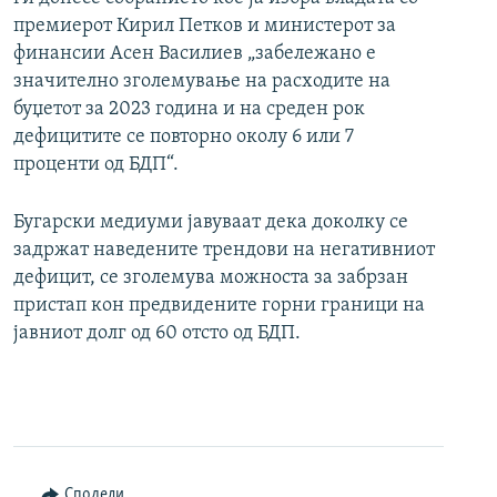
премиерот Кирил Петков и министерот за
финансии Асен Василиев „забележано е
значително зголемување на расходите на
буџетот за 2023 година и на среден рок
дефицитите се повторно околу 6 или 7
проценти од БДП“.
Бугарски медиуми јавуваат дека доколку се
задржат наведените трендови на негативниот
дефицит, се зголемува можноста за забрзан
пристап кон предвидените горни граници на
јавниот долг од 60 отсто од БДП.
Сподели