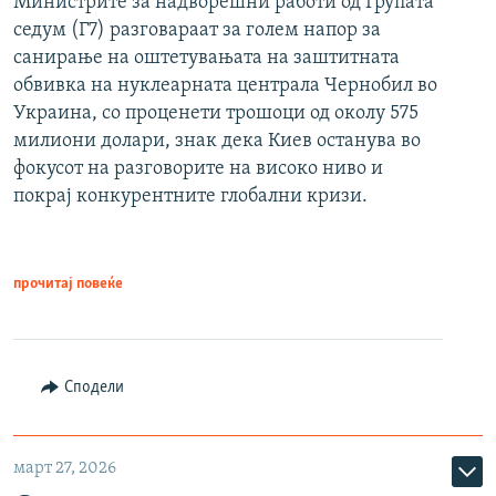
Министрите за надворешни работи од Групата
седум (Г7) разговараат за голем напор за
санирање на оштетувањата на заштитната
обвивка на нуклеарната централа Чернобил во
Украина, со проценети трошоци од околу 575
милиони долари, знак дека Киев останува во
фокусот на разговорите на високо ниво и
покрај конкурентните глобални кризи.
прочитај повеќе
Сподели
март 27, 2026