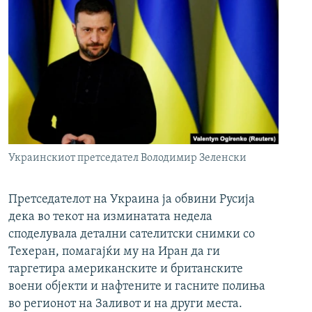
Украинскиот претседател Володимир Зеленски
Претседателот на Украина ја обвини Русија
дека во текот на изминатата недела
споделувала детални сателитски снимки со
Техеран, помагајќи му на Иран да ги
таргетира американските и британските
воени објекти и нафтените и гасните полиња
во регионот на Заливот и на други места.