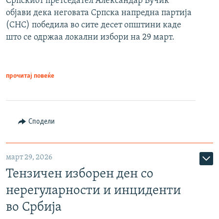
Српскиот претседател Александар Вучиќ
објави дека неговата Српска напредна партија
(СНС) победила во сите десет општини каде
што се одржаа локални избори на 29 март.
прочитај повеќе
Сподели
март 29, 2026
Тензичен изборен ден со
нерегуларности и инциденти
во Србија