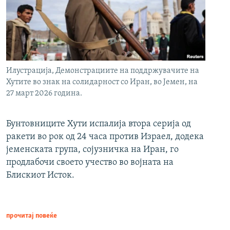
Илустрација, Демонстрациите на поддржувачите на
Хутите во знак на солидарност со Иран, во Јемен, на
27 март 2026 година.
Бунтовниците Хути испалија втора серија од
ракети во рок од 24 часа против Израел, додека
јеменската група, сојузничка на Иран, го
продлабочи своето учество во војната на
Блискиот Исток.
прочитај повеќе