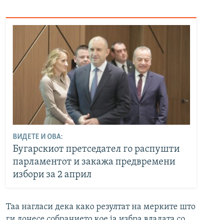
ВИДЕТЕ И ОВА:
Бугарскиот претседател го распушти
парламентот и закажа предвремени
избори за 2 април
Таа нагласи дека како резултат на мерките што
ги донесе собранието кое ја избра владата со