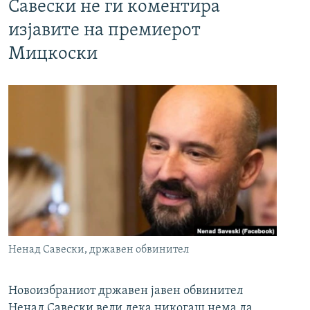
Савески не ги коментира
изјавите на премиерот
Мицкоски
Ненад Савески, државен обвинител
Новоизбраниот државен јавен обвинител
Ненад Савески вели дека никогаш нема да