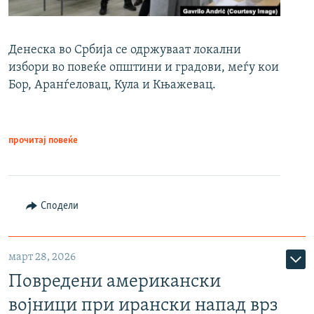
Денеска во Србија се одржуваат локални
избори во повеќе општини и градови, меѓу кои
Бор, Аранѓеловац, Кула и Књажевац.
прочитај повеќе
Сподели
март 28, 2026
Повредени американски
војници при ирански напад врз