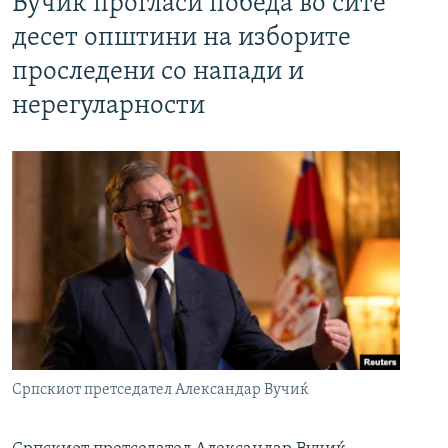
Вучиќ прогласи победа во сите
десет општини на изборите
проследени со напади и
нерегуларности
Српскиот претседател Александар Вучиќ