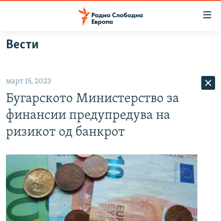
Достапни
линкови
Оди
Вести
на
МАКЕДОНИЈА
содржината
СВЕТ
Оди
март 15, 2023
ВИЗУЕЛНО
на
Бугарското Министерство за
главната
ВЕСТИ
навигација
финансии предупредува на
ШТО ТРЕБА ДА ЗНАЕТЕ
Премини
ризикот од банкрот
на
ПРИЈАВИ СЕ ЗА ЊУЗЛЕТЕР
пребарување
ПОДКАСТ ЗОШТО?
СЛЕДЕТЕ НЕ