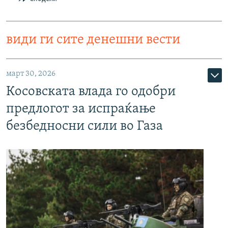
види ги сите денешни вести
март 30, 2026
Косовската влада го одобри
предлогот за испраќање
безбедносни сили во Газа