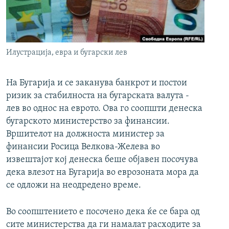
РСЕ веб страници
Илустрација, евра и бугарски лев
На Бугарија и се заканува банкрот и постои
ризик за стабилноста на бугарската валута -
лев во однос на еврото. Ова го соопшти денеска
бугарското министерство за финансии.
Вршителот на должноста министер за
финансии Росица Велкова-Желева во
извештајот кој денеска беше објавен посочува
дека влезот на Бугарија во еврозоната мора да
се одложи на неодредено време.
Во соопштението е посочено дека ќе се бара од
сите министерства да ги намалат расходите за