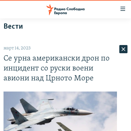
Достапни
линкови
Оди
Вести
на
МАКЕДОНИЈА
содржината
СВЕТ
Оди
март 14, 2023
ВИЗУЕЛНО
на
Се урна американски дрон по
главната
ВЕСТИ
навигација
инцидент со руски воени
ШТО ТРЕБА ДА ЗНАЕТЕ
Премини
авиони над Црното Море
на
ПРИЈАВИ СЕ ЗА ЊУЗЛЕТЕР
пребарување
ПОДКАСТ ЗОШТО?
СЛЕДЕТЕ НЕ