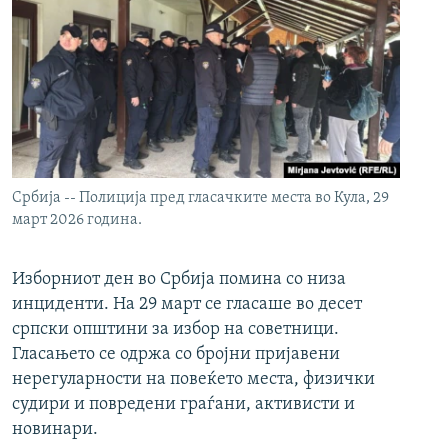
Србија -- Полиција пред гласачките места во Кула, 29
март 2026 година.
Изборниот ден во Србија помина со низа
инциденти. На 29 март се гласаше во десет
српски општини за избор на советници.
Гласањето се одржа со бројни пријавени
нерегуларности на повеќето места, физички
судири и повредени граѓани, активисти и
новинари.