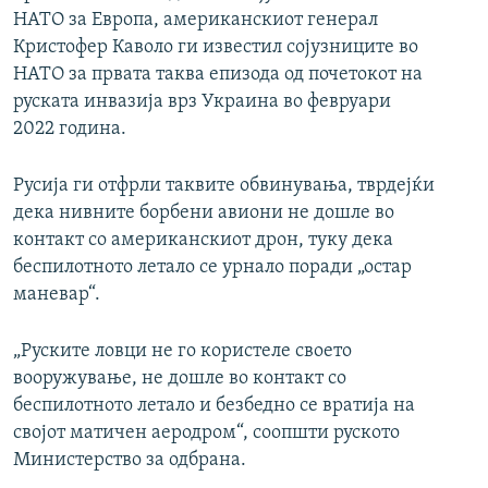
НАТО за Европа, американскиот генерал
Кристофер Каволо ги известил сојузниците во
НАТО за првата таква епизода од почетокот на
руската инвазија врз Украина во февруари
2022 година.
Русија ги отфрли таквите обвинувања, тврдејќи
дека нивните борбени авиони не дошле во
контакт со американскиот дрон, туку дека
беспилотното летало се урнало поради „остар
маневар“.
„Руските ловци не го користеле своето
вооружување, не дошле во контакт со
беспилотното летало и безбедно се вратија на
својот матичен аеродром“, соопшти руското
Министерство за одбрана.