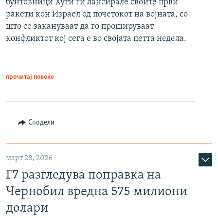
бунтовници Хути ги лансирале своите први
ракети кон Израел од почетокот на војната, со
што се закануваат да го прошируваат
конфликтот кој сега е во својата петта недела.
прочитај повеќе
Сподели
март 28, 2026
Г7 разгледува поправка на
Чернобил вредна 575 милиони
долари