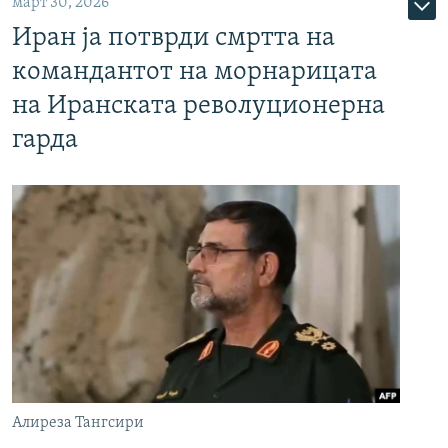
март 30, 2026
Иран ја потврди смртта на
командантот на морнарицата
на Иранската револуционерна
гарда
Алиреза Тангсири