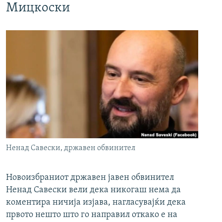
Мицкоски
Ненад Савески, државен обвинител
Новоизбраниот државен јавен обвинител
Ненад Савески вели дека никогаш нема да
коментира ничија изјава, нагласувајќи дека
првото нешто што го направил откако е на