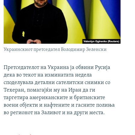
Украинскиот претседател Володимир Зеленски
Претседателот на Украина ја обвини Русија
дека во текот на изминатата недела
споделувала детални сателитски снимки со
Техеран, помагајќи му на Иран да ги
таргетира американските и британските
воени објекти и нафтените и гасните полиња
во регионот на Заливот и на други места.