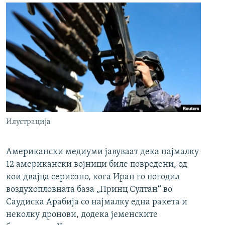
Илустрација
Американски медиуми јавуваат дека најмалку
12 американски војници биле повредени, од
кои двајца сериозно, кога Иран го погодил
воздухопловната база „Принц Султан“ во
Саудиска Арабија со најмалку една ракета и
неколку дронови, додека јеменските