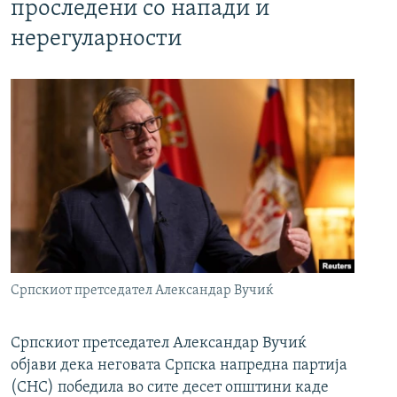
проследени со напади и
нерегуларности
Српскиот претседател Александар Вучиќ
Српскиот претседател Александар Вучиќ
објави дека неговата Српска напредна партија
(СНС) победила во сите десет општини каде