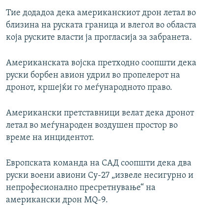
Тие додадоа дека американскиот дрон летал во
близина на руската граница и влегол во областа
која руските власти ја прогласија за забранета.
Американската војска претходно соопшти дека
руски борбен авион удрил во пропелерот на
дронот, кршејќи го меѓународното право.
Американски претставници велат дека дронот
летал во меѓународен воздушен простор во
време на инцидентот.
Европската команда на САД соопшти дека два
руски воени авиони Су-27 „извеле несигурно и
непрофесионално пресретнување“ на
американски дрон MQ-9.