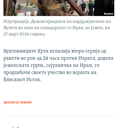
Илустрација, Демонстрациите на поддржувачите на
Хутите во знак на солидарност со Иран, во Јемен, на
27 март 2026 година.
Бунтовниците Хути испалија втора серија од
ракети во рок од 24 часа против Израел, додека
јеменската група, сојузничка на Иран, го
продлабочи своето учество во војната на
Блискиот Исток.
прочитај повеќе