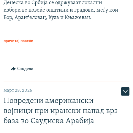
Денеска во Србија се одржуваат локални
избори во повеќе општини и градови, меѓу кои
Бор, Аранѓеловац, Кула и Књажевац.
прочитај повеќе
Сподели
март 28, 2026
Повредени американски
војници при ирански напад врз
база во Саудиска Арабија