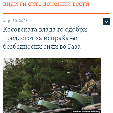
види ги сите денешни вести
март 30, 2026
Косовската влада го одобри
предлогот за испраќање
безбедносни сили во Газа