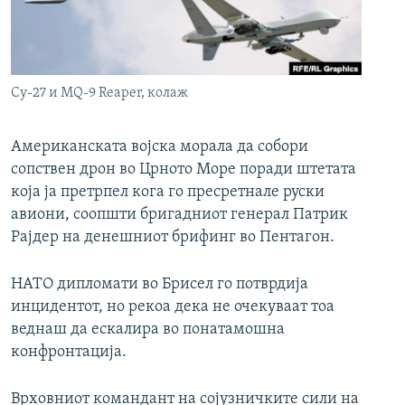
РСЕ веб страници
Су-27 и MQ-9 Reaper, колаж
Американската војска морала да собори
сопствен дрон во Црното Море поради штетата
која ја претрпел кога го пресретнале руски
авиони, соопшти бригадниот генерал Патрик
Рајдер на денешниот брифинг во Пентагон.
НАТО дипломати во Брисел го потврдија
инцидентот, но рекоа дека не очекуваат тоа
веднаш да ескалира во понатамошна
конфронтација.
Врховниот командант на сојузничките сили на