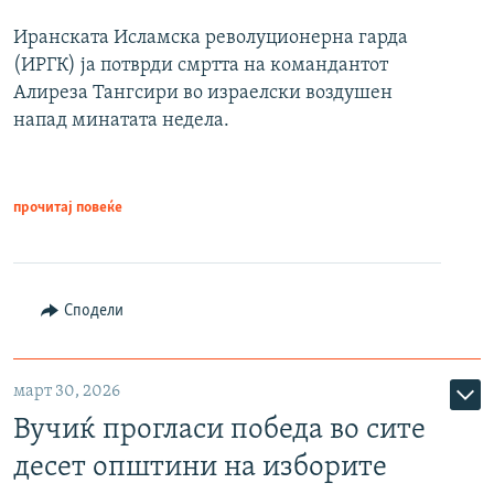
Иранската Исламска револуционерна гарда
(ИРГК) ја потврди смртта на командантот
Алиреза Тангсири во израелски воздушен
напад минатата недела.
прочитај повеќе
Сподели
март 30, 2026
Вучиќ прогласи победа во сите
десет општини на изборите