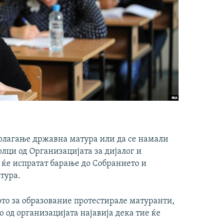
полагање државна матура или да се намали
лци од Организацијата за дијалог и
ќе испратат барање до Собранието и
тура.
то за образование протестирале матуранти,
о од организацијата најавија дека тие ќе