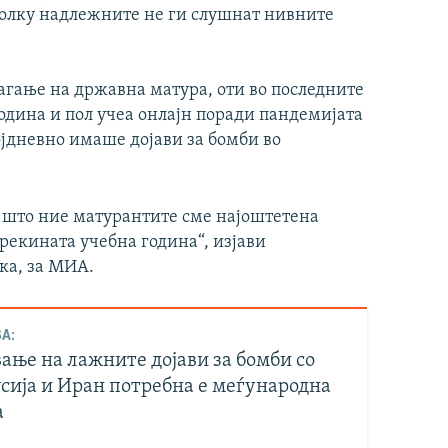
колку надлежните не ги слушнат нивните
агање на државна матура, оти во последните
одина и пол учеа онлајн поради пандемијата
којдневно имаше дојави за бомби во
 што ние матурантите сме најоштетена
рекината учебна година“, изјави
ка, за МИА.
А:
ање на лажните дојави за бомби со
усија и Иран потребна е меѓународна
а