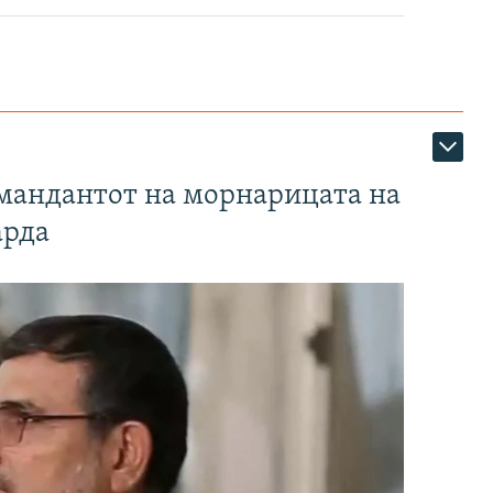
омандантот на морнарицата на
арда