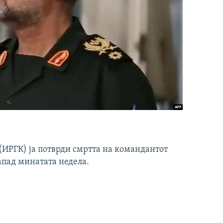
ИРГК) ја потврди смртта на командантот
апад минатата недела.