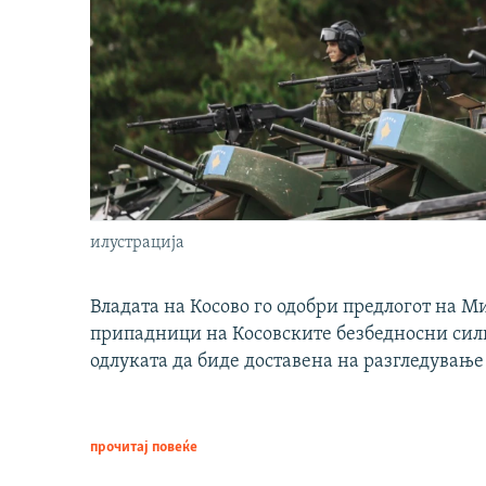
илустрација
Владата на Косово го одобри предлогот на М
припадници на Косовските безбедносни сили 
одлуката да биде доставена на разгледување
прочитај повеќе