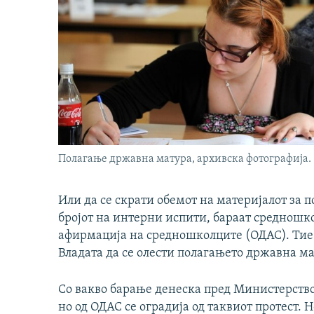
Полагање државна матура, архивска фотографија.
Или да се скрати обемот на материјалот за 
бројот на интерни испити, бараат средношко
афирмација на средношколците (ОДАС). Тие 
Владата да се олести полагањето државна ма
Со вакво барање денеска пред Министерство
но од ОДАС се оградија од таквиот протест. Н