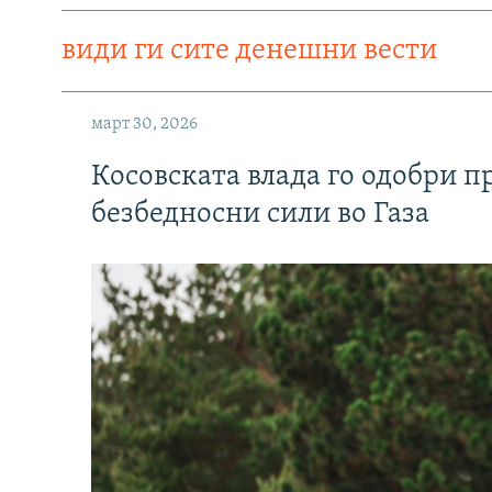
види ги сите денешни вести
март 30, 2026
Косовската влада го одобри п
безбедносни сили во Газа