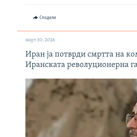
Сподели
март 30, 2026
Иран ја потврди смртта на к
Иранската револуционерна г