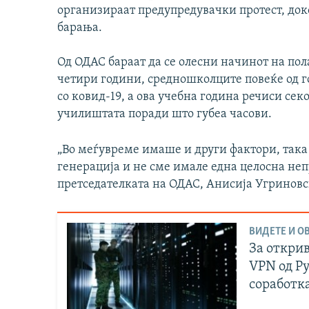
организираат предупредувачки протест, до
барања.
Од ОДАС бараат да се олесни начинот на пол
четири години, средношколците повеќе од г
со ковид-19, а ова учебна година речиси се
училиштата поради што губеа часови.
„Во меѓувреме имаше и други фактори, така
генерација и не сме имале една целосна неп
претседателката на ОДАС, Анисија Угриновс
ВИДЕТЕ И ОВ
За открив
VPN од Р
соработк