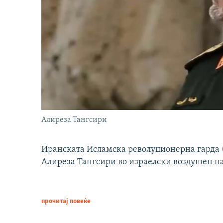
Алиреза Тангсири
Иранската Исламска револуционерна гарда (
Алиреза Тангсири во израелски воздушен н
прочитај повеќе