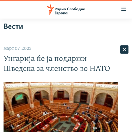
Достапни
линкови
Оди
Вести
на
МАКЕДОНИЈА
содржината
СВЕТ
Оди
март 07, 2023
ВИЗУЕЛНО
на
Унгарија ќе ја поддржи
главната
ВЕСТИ
навигација
Шведска за членство во НАТО
ШТО ТРЕБА ДА ЗНАЕТЕ
Премини
на
ПРИЈАВИ СЕ ЗА ЊУЗЛЕТЕР
пребарување
ПОДКАСТ ЗОШТО?
СЛЕДЕТЕ НЕ