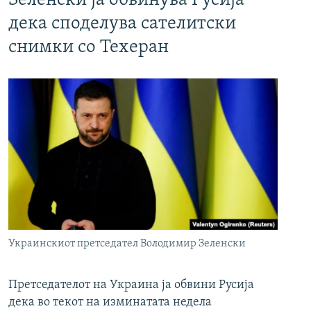
Зеленски ја обвинува Русија
дека споделува сателитски
снимки со Техеран
Украинскиот претседател Володимир Зеленски
Претседателот на Украина ја обвини Русија
дека во текот на изминатата недела