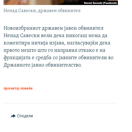
Ненад Савески, државен обвинител
Новоизбраниот државен јавен обвинител
Ненад Савески вели дека никогаш нема да
коментира ничија изјава, нагласувајќи дека
првото нешто што го направил откако е на
функцијата е средба со јавните обвинители во
Државното јавно обвинителство.
прочитај повеќе
Сподели