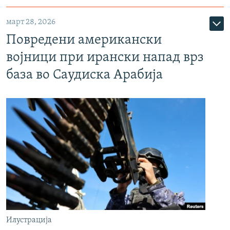
март 28, 2026
Повредени американски
војници при ирански напад врз
база во Саудиска Арабија
Илустрација