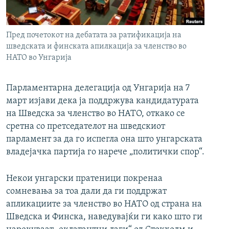
РСЕ веб страници
Пред почетокот на дебатата за ратификација на
шведската и финската апилкација за членство во
НАТО во Унгарија
Парламентарна делегација од Унгарија на 7
март изјави дека ја поддржува кандидатурата
на Шведска за членство во НАТО, откако се
сретна со претседателот на шведскиот
парламент за да го испегла она што унгарската
владејачка партија го нарече „политички спор“.
Некои унгарски пратеници покренаа
сомневања за тоа дали да ги поддржат
апликациите за членство во НАТО од страна на
Шведска и Финска, наведувајќи ги како што ги