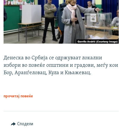
Денеска во Србија се одржуваат локални
избори во повеќе општини и градови, меѓу кои
Бор, Аранѓеловац, Кула и Књажевац.
прочитај повеќе
Сподели