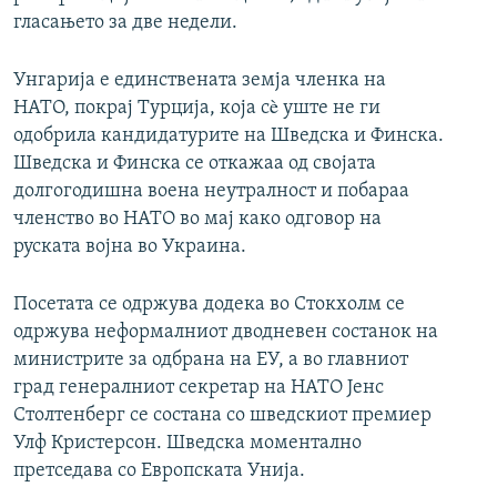
гласањето за две недели.
Унгарија е единствената земја членка на
НАТО, покрај Турција, која сè уште не ги
одобрила кандидатурите на Шведска и Финска.
Шведска и Финска се откажаа од својата
долгогодишна воена неутралност и побараа
членство во НАТО во мај како одговор на
руската војна во Украина.
Посетата се одржува додека во Стокхолм се
одржува неформалниот дводневен состанок на
министрите за одбрана на ЕУ, а во главниот
град генералниот секретар на НАТО Јенс
Столтенберг се состана со шведскиот премиер
Улф Кристерсон. Шведска моментално
претседава со Европската Унија.