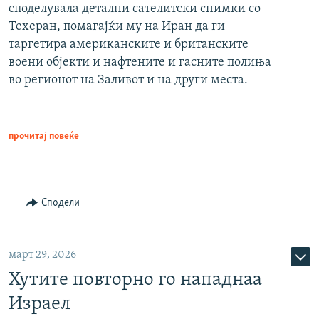
споделувала детални сателитски снимки со
Техеран, помагајќи му на Иран да ги
таргетира американските и британските
воени објекти и нафтените и гасните полиња
во регионот на Заливот и на други места.
прочитај повеќе
Сподели
март 29, 2026
Хутите повторно го нападнаа
Израел