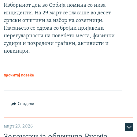
Изборниот ден во Србија помина со низа
инциденти. На 29 март се гласаше во десет
српски општини за избор на советници.
Гласањето се одржа со бројни пријавени
нерегуларности на повеќето места, физички
судири и повредени граѓани, активисти и
новинари.
прочитај повеќе
Сподели
март 29, 2026