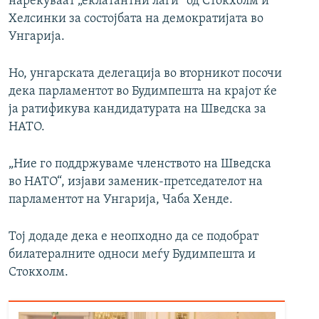
нарекуваат „еклатантни лаги“ од Стокхолм и
Хелсинки за состојбата на демократијата во
Унгарија.
Но, унгарската делегација во вторникот посочи
дека парламентот во Будимпешта на крајот ќе
ја ратификува кандидатурата на Шведска за
НАТО.
„Ние го поддржуваме членството на Шведска
во НАТО“, изјави заменик-претседателот на
парламентот на Унгарија, Чаба Хенде.
Тој додаде дека е неопходно да се подобрат
билатералните односи меѓу Будимпешта и
Стокхолм.