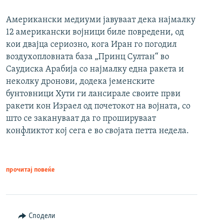
Американски медиуми јавуваат дека најмалку
12 американски војници биле повредени, од
кои двајца сериозно, кога Иран го погодил
воздухопловната база „Принц Султан“ во
Саудиска Арабија со најмалку една ракета и
неколку дронови, додека јеменските
бунтовници Хути ги лансирале своите први
ракети кон Израел од почетокот на војната, со
што се закануваат да го прошируваат
конфликтот кој сега е во својата петта недела.
прочитај повеќе
Сподели