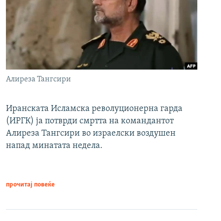
Алиреза Тангсири
Иранската Исламска револуционерна гарда
(ИРГК) ја потврди смртта на командантот
Алиреза Тангсири во израелски воздушен
напад минатата недела.
прочитај повеќе