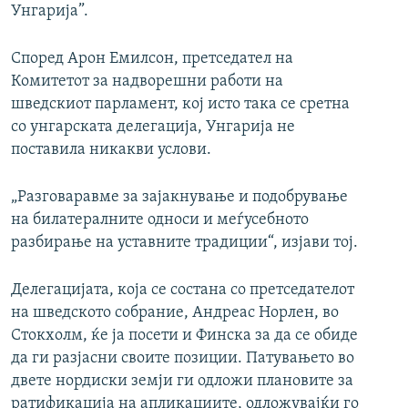
Унгарија”.
Според Арон Емилсон, претседател на
Комитетот за надворешни работи на
шведскиот парламент, кој исто така се сретна
со унгарската делегација, Унгарија не
поставила никакви услови.
„Разговаравме за зајакнување и подобрување
на билатералните односи и меѓусебното
разбирање на уставните традиции“, изјави тој.
Делегацијата, која се состана со претседателот
на шведското собрание, Андреас Норлен, во
Стокхолм, ќе ја посети и Финска за да се обиде
да ги разјасни своите позиции. Патувањето во
двете нордиски земји ги одложи плановите за
ратификација на апликациите, одложувајќи го