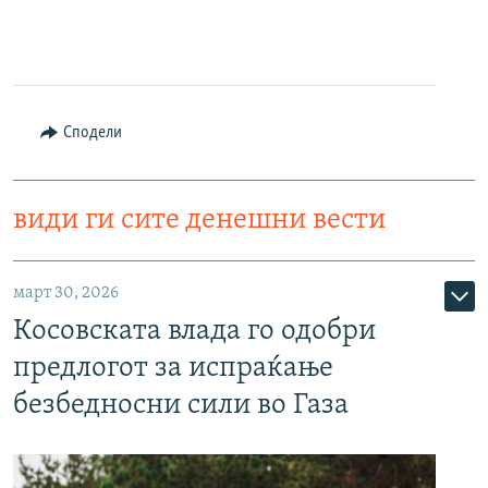
Сподели
види ги сите денешни вести
март 30, 2026
Косовската влада го одобри
предлогот за испраќање
безбедносни сили во Газа