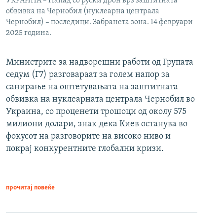
УКРАИНА – Напад со руски дрон врз заштитната
обвивка на Чернобил (нуклеарна централа
Чернобил) – последици. Забранета зона. 14 февруари
2025 година.
Министрите за надворешни работи од Групата
седум (Г7) разговараат за голем напор за
санирање на оштетувањата на заштитната
обвивка на нуклеарната централа Чернобил во
Украина, со проценети трошоци од околу 575
милиони долари, знак дека Киев останува во
фокусот на разговорите на високо ниво и
покрај конкурентните глобални кризи.
прочитај повеќе