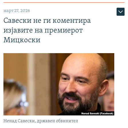
март 27, 2026
Савески не ги коментира
изјавите на премиерот
Мицкоски
Ненад Савески, државен обвинител