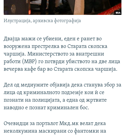
РСЕ веб страници
Илустрација, архивска фотографија
Двајца мажи се убиени, еден е ранет во
вооружена престрелка во Старата скопска
чаршија. Министерството за внатрешни
работи (МВР) го потврди убиството на две лица
вечерва кафе бар во Старата скопска чаршија.
Дел од медиумите објавија дека станува збор за
лица од криминалното подземје кои ѝ се
познати на полицијата, а една од жртвите
наводно е познат криминален бос.
Очевидци за порталот Мкд.мк велат дека
неколкумина маскирани со фантомки на