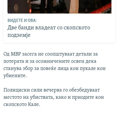
ВИДЕТЕ И ОВА:
Две банди владеат со скопското
подземје
Од МВР засега не соопштуваат детали за
потерата и за осомничените освен дека
станува збор за повеќе лица кои пукале кон
убиените.
Полициски сили вечерва го обезбедуваат
местото на убиствата, како и приодите кон
скопското Кале.