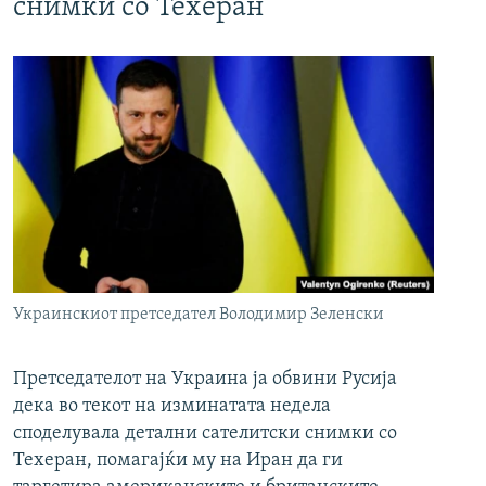
снимки со Техеран
Украинскиот претседател Володимир Зеленски
Претседателот на Украина ја обвини Русија
дека во текот на изминатата недела
споделувала детални сателитски снимки со
Техеран, помагајќи му на Иран да ги