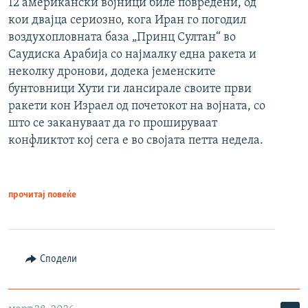
12 американски војници биле повредени, од
кои двајца сериозно, кога Иран го погодил
воздухопловната база „Принц Султан“ во
Саудиска Арабија со најмалку една ракета и
неколку дронови, додека јеменските
бунтовници Хути ги лансирале своите први
ракети кон Израел од почетокот на војната, со
што се закануваат да го прошируваат
конфликтот кој сега е во својата петта недела.
прочитај повеќе
Сподели