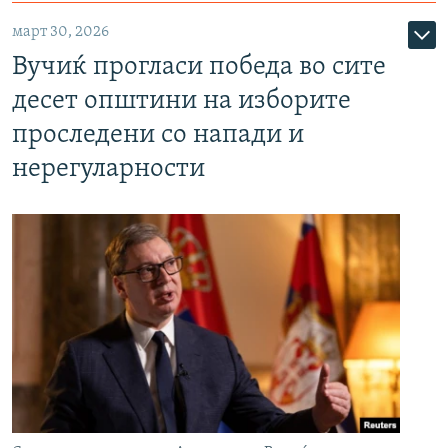
март 30, 2026
Вучиќ прогласи победа во сите
десет општини на изборите
проследени со напади и
нерегуларности