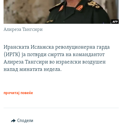
Алиреза Тангсири
Иранската Исламска револуционерна гарда
(ИРГК) ја потврди смртта на командантот
Алиреза Тангсири во израелски воздушен
напад минатата недела.
прочитај повеќе
Сподели