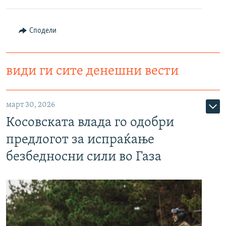
Сподели
види ги сите денешни вести
март 30, 2026
Косовската влада го одобри
предлогот за испраќање
безбедносни сили во Газа