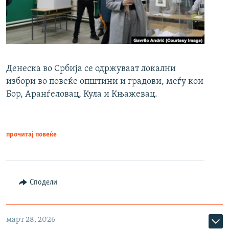
Денеска во Србија се одржуваат локални
избори во повеќе општини и градови, меѓу кои
Бор, Аранѓеловац, Кула и Књажевац.
прочитај повеќе
Сподели
март 28, 2026