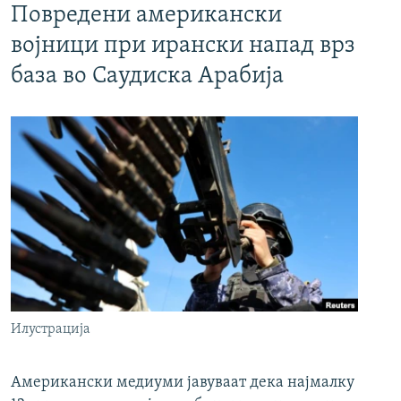
Повредени американски
војници при ирански напад врз
база во Саудиска Арабија
Илустрација
Американски медиуми јавуваат дека најмалку