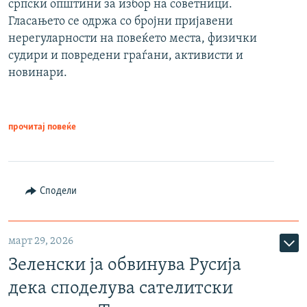
српски општини за избор на советници.
Гласањето се одржа со бројни пријавени
нерегуларности на повеќето места, физички
судири и повредени граѓани, активисти и
новинари.
прочитај повеќе
Сподели
март 29, 2026
Зеленски ја обвинува Русија
дека споделува сателитски