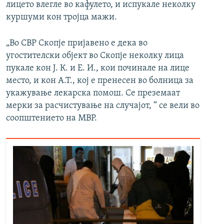
лицето влегле во кафулето, и испукале неколку
куршуми кон тројца мажи.
„Во СВР Скопје пријавено е дека во
угостителски објект во Скопје неколку лица
пукале кон Ј. К. и Е. И., кои починале на лице
место, и кон А.Т., кој е пренесен во болница за
укажување лекарска помош. Се преземаат
мерки за расчистување на случајот, “ се вели во
соопштението на МВР.