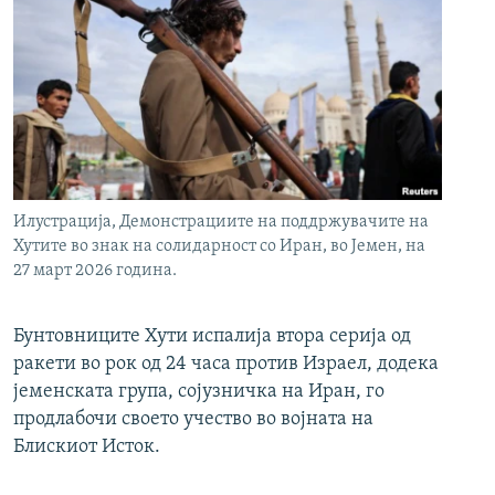
Илустрација, Демонстрациите на поддржувачите на
Хутите во знак на солидарност со Иран, во Јемен, на
27 март 2026 година.
Бунтовниците Хути испалија втора серија од
ракети во рок од 24 часа против Израел, додека
јеменската група, сојузничка на Иран, го
продлабочи своето учество во војната на
Блискиот Исток.