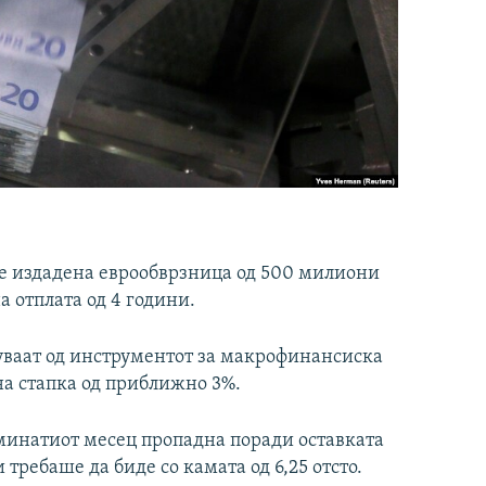
е издадена еврообврзница од 500 милиони
на отплата од 4 години.
уваат од инструментот за макрофинансиска
а стапка од приближно 3%.
минатиот месец пропадна поради оставката
требаше да биде со камата од 6,25 отсто.