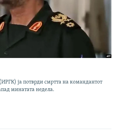
ИРГК) ја потврди смртта на командантот
апад минатата недела.