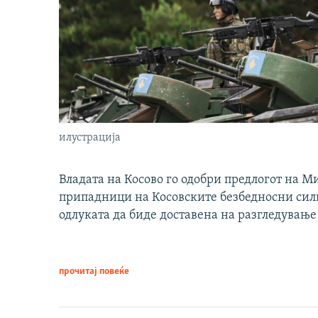
илустрација
Владата на Косово го одобри предлогот на М
припадници на Косовските безбедносни сили 
одлуката да биде доставена на разгледување
прочитај повеќе