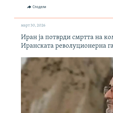
Сподели
март 30, 2026
Иран ја потврди смртта на к
Иранската револуционерна г