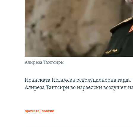
Алиреза Тангсири
Иранската Исламска револуционерна гарда (
Алиреза Тангсири во израелски воздушен н
прочитај повеќе