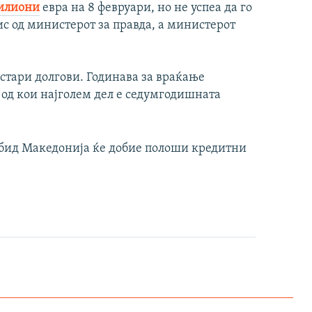
милиони
евра на 8 февруари, но не успеа да го
ис од министерот за правда, а министерот
стари долгови. Годинава за враќање
 од кои најголем дел е седумгодишната
обид Македонија ќе добие полоши кредитни