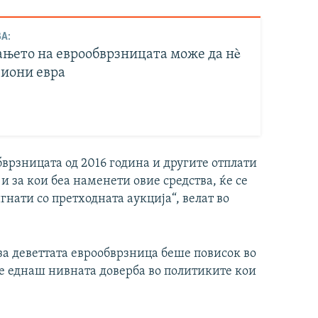
А:
њето на еврообврзницата може да нè
иони евра
врзницата од 2016 година и другите отплати
и за кои беа наменети овие средства, ќе се
нати со претходната аукција“, велат во
за деветтата еврообврзница беше повисок во
те еднаш нивната доверба во политиките кои