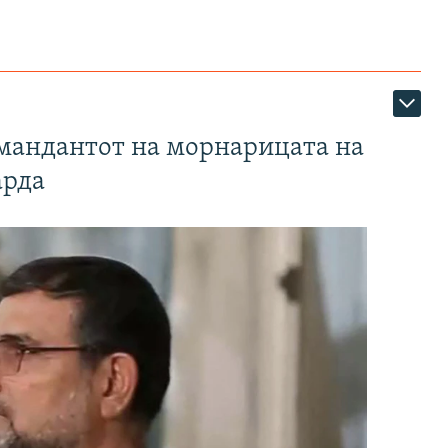
омандантот на морнарицата на
арда