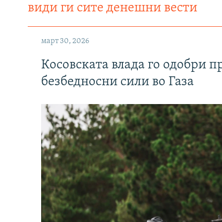
види ги сите денешни вести
март 30, 2026
Косовската влада го одобри п
безбедносни сили во Газа