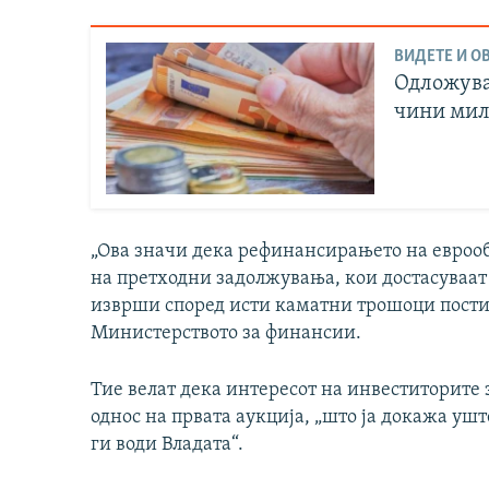
ВИДЕТЕ И ОВ
Одложува
чини мил
„Ова значи дека рефинансирањето на еврооб
на претходни задолжувања, кои достасуваат 
изврши според исти каматни трошоци постиг
Министерството за финансии.
Тие велат дека интересот на инвеститорите 
однос на првата аукција, „што ја докажа уш
ги води Владата“.