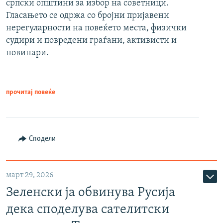
српски општини за избор на советници.
Гласањето се одржа со бројни пријавени
нерегуларности на повеќето места, физички
судири и повредени граѓани, активисти и
новинари.
прочитај повеќе
Сподели
март 29, 2026
Зеленски ја обвинува Русија
дека споделува сателитски