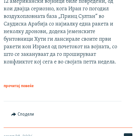
12 американски војници биле повредени, од
кои двајца сериозно, кога Иран го погодил
воздухопловната база „Принц Султан“ во
Саудиска Арабија со најмалку една ракета и
неколку дронови, додека јеменските
бунтовници Хути ги лансирале своите први
ракети кон Израел од почетокот на војната, со
што се закануваат да го прошируваат
конфликтот кој сега е во својата петта недела.
прочитај повеќе
Сподели