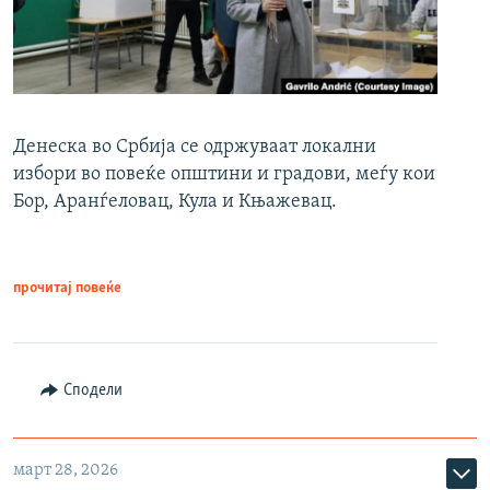
Денеска во Србија се одржуваат локални
избори во повеќе општини и градови, меѓу кои
Бор, Аранѓеловац, Кула и Књажевац.
прочитај повеќе
Сподели
март 28, 2026