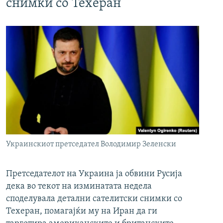
снимки со Техеран
Украинскиот претседател Володимир Зеленски
Претседателот на Украина ја обвини Русија
дека во текот на изминатата недела
споделувала детални сателитски снимки со
Техеран, помагајќи му на Иран да ги