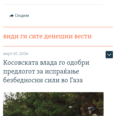
Сподели
види ги сите денешни вести
март 30, 2026
Косовската влада го одобри
предлогот за испраќање
безбедносни сили во Газа