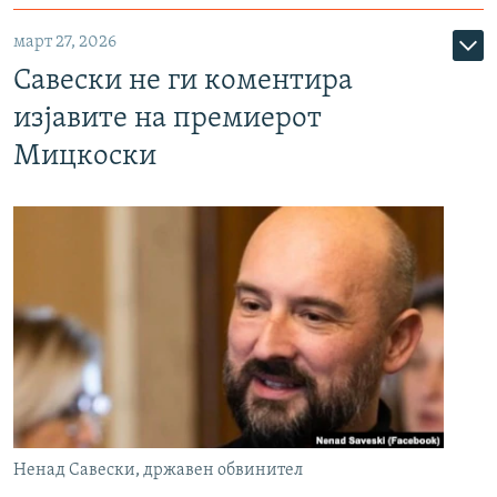
март 27, 2026
Савески не ги коментира
изјавите на премиерот
Мицкоски
Ненад Савески, државен обвинител