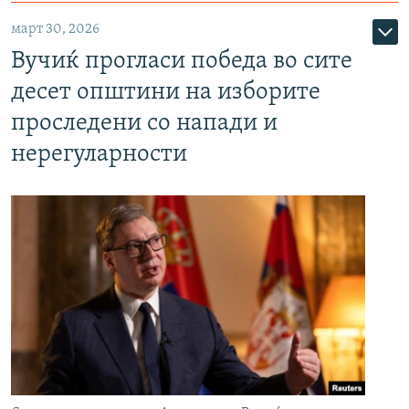
март 30, 2026
Вучиќ прогласи победа во сите
десет општини на изборите
проследени со напади и
нерегуларности