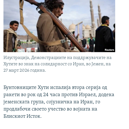
Илустрација, Демонстрациите на поддржувачите на
Хутите во знак на солидарност со Иран, во Јемен, на
27 март 2026 година.
Бунтовниците Хути испалија втора серија од
ракети во рок од 24 часа против Израел, додека
јеменската група, сојузничка на Иран, го
продлабочи своето учество во војната на
Блискиот Исток.