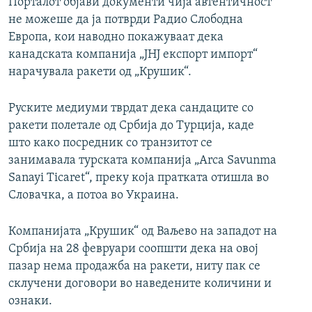
Порталот објави документи чија автентичност
не можеше да ја потврди Радио Слободна
Европа, кои наводно покажуваат дека
канадската компанија „ЈНЈ експорт импорт“
нарачувала ракети од „Крушик“.
Руските медиуми тврдат дека сандаците со
ракети полетале од Србија до Турција, каде
што како посредник со транзитот се
занимавала турската компанија „Arca Savunma
Sanayi Ticaret“, преку која пратката отишла во
Словачка, а потоа во Украина.
Компанијата „Крушик“ од Ваљево на западот на
Србија на 28 февруари соопшти дека на овој
пазар нема продажба на ракети, ниту пак се
склучени договори во наведените количини и
ознаки.