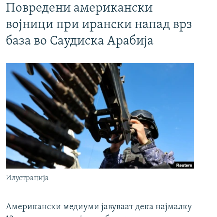
Повредени американски
војници при ирански напад врз
база во Саудиска Арабија
Илустрација
Американски медиуми јавуваат дека најмалку