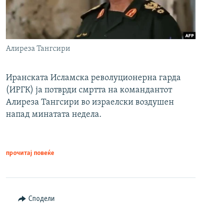
Алиреза Тангсири
Иранската Исламска револуционерна гарда
(ИРГК) ја потврди смртта на командантот
Алиреза Тангсири во израелски воздушен
напад минатата недела.
прочитај повеќе
Сподели