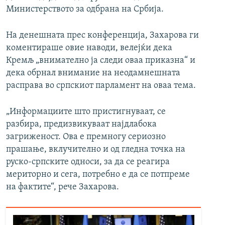
Министерството за одбрана на Србија.
На денешната прес конференција, Захарова ги
коментираше овие наводи, велејќи дека
Кремљ „внимателно ја следи оваа приказна“ и
дека обрнал внимание на неодамнешната
расправа во српскиот парламент на оваа тема.
„Информациите што пристигнуваат, се
разбира, предизвикуваат најдлабока
загриженост. Ова е премногу сериозно
прашање, вклучително и од гледна точка на
руско-српските односи, за да се реагира
мериторно и сега, потребно е да се потпреме
на фактите“, рече Захарова.