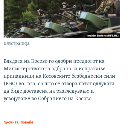
илустрација
Владата на Косово го одобри предлогот на
Министерството за одбрана за испраќање
припадници на Косовските безбедносни сили
(КБС) во Газа, со што се отвора патот одлуката
да биде доставена на разгледување и
усвојување во Собранието на Косово.
прочитај повеќе