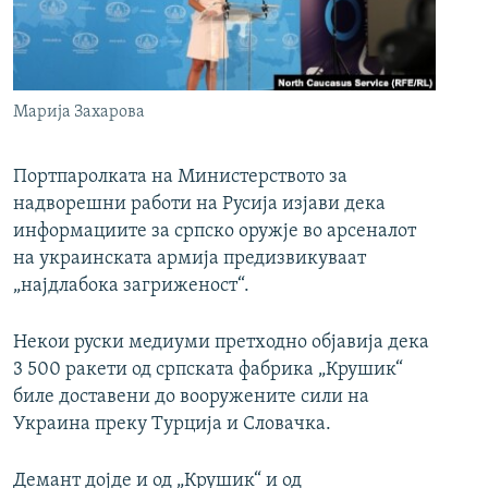
РСЕ веб страници
Марија Захарова
Портпаролката на Министерството за
надворешни работи на Русија изјави дека
информациите за српско оружје во арсеналот
на украинската армија предизвикуваат
„најдлабока загриженост“.
Некои руски медиуми претходно објавија дека
3 500 ракети од српската фабрика „Крушик“
биле доставени до вооружените сили на
Украина преку Турција и Словачка.
Демант дојде и од „Крушик“ и од