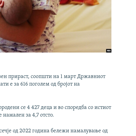
вен прираст, соопшти на 1 март Државниот
ати е за 616 поголем од бројот на
родени се 4 427 деца и во споредба со истиот
 намален за 4,7 отсто.
сечје од 2022 година бележи намалување од