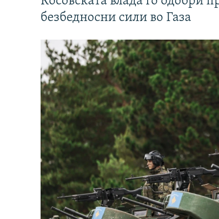
Косовската влада го одобри п
безбедносни сили во Газа