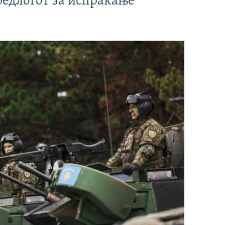
редлогот за испраќање