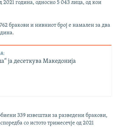
од 2021 година, односно 5 043 лицa, од кои
 762 бракови и нивниот број е намален за два
одина.
А:
а“ ја десеткува Македонија
добиени 339 извештаи за разведени бракови,
 споредба со истото тримесечје од 2021