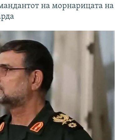
омандантот на морнарицата на
арда