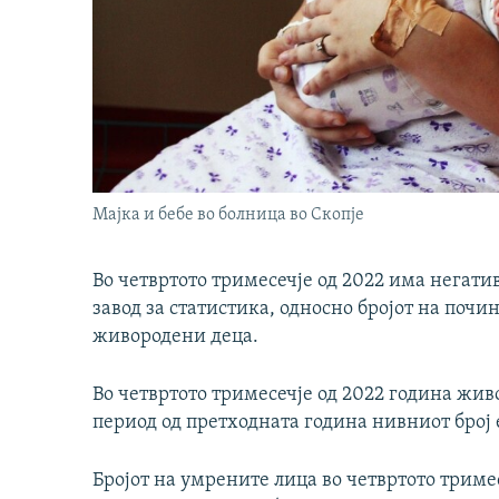
Мајка и бебе во болница во Скопје
Во четвртото тримесечје од 2022 има негати
завод за статистика, односно бројот на почин
живородени деца.
Во четвртото тримесечје од 2022 година живо
период од претходната година нивниот број е
Бројот на умрените лица во четвртото триме