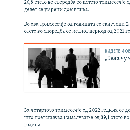
26,8 отсто во споредба со истото тримесечје 
девет се умрени доенчиња.
Во ова тримесечје од годината се склучени 2
отсто во споредба со истиот период од 2021 г
ВИДЕТЕ И ОВ
„Бела чум
За четвртото тримесечје од 2022 година се 
што претставува намалување од 39,1 отсто во
година.