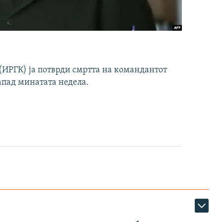
ИРГК) ја потврди смртта на командантот
апад минатата недела.