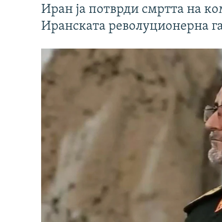
Иран ја потврди смртта на к
Иранската револуционерна г