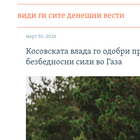
види ги сите денешни вести
март 30, 2026
Косовската влада го одобри п
безбедносни сили во Газа