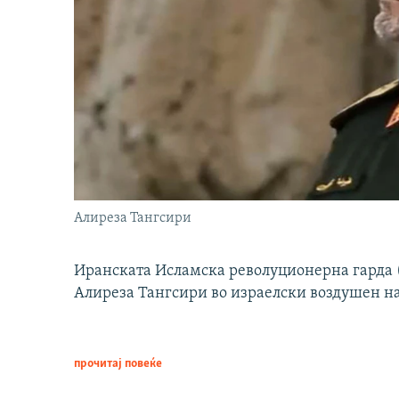
Алиреза Тангсири
Иранската Исламска револуционерна гарда (
Алиреза Тангсири во израелски воздушен н
прочитај повеќе