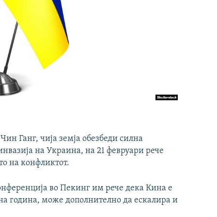
ин Ганг, чија земја обезбеди силна
инвазија на Украина, на 21 февруари рече
то на конфликтот.
онференција во Пекинг им рече дека Кина е
дна година, може дополнително да ескалира и