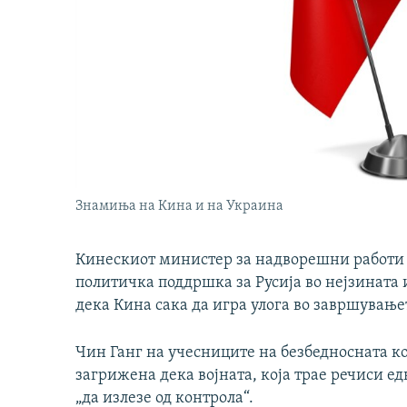
Знамиња на Кина и на Украина
Кинескиот министер за надворешни работи Ч
политичка поддршка за Русија во нејзината 
дека Кина сака да игра улога во завршување
Чин Ганг на учесниците на безбедносната к
загрижена дека војната, која трае речиси е
„да излезе од контрола“.