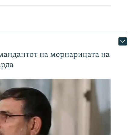
омандантот на морнарицата на
арда