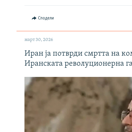
Сподели
март 30, 2026
Иран ја потврди смртта на к
Иранската револуционерна г