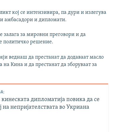
икт кој се интензивира, па дури и излегува
ски амбасадори и дипломати.
е залага за мировни преговори и да
не политичко решение.
мји веднаш да престанат да додаваат масло
а на Кина и да престанат да зборуваат за
А:
 кинеската дипломатија повика да се
ј на непријателствата во Укриана