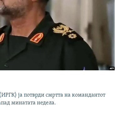
ИРГК) ја потврди смртта на командантот
апад минатата недела.