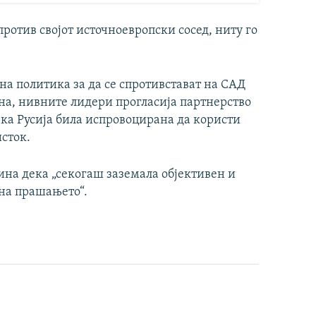
ротив својот источноевропски сосед, ниту го
шна политика за да се спротивстават на САД
на, нивните лидери прогласија партнерство
дека Русија била испровоцирана да користи
сток.
Кина дека „секогаш заземала објективен и
 на прашањето“.