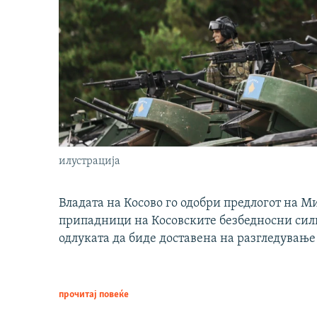
илустрација
Владата на Косово го одобри предлогот на М
припадници на Косовските безбедносни сили 
одлуката да биде доставена на разгледување
прочитај повеќе