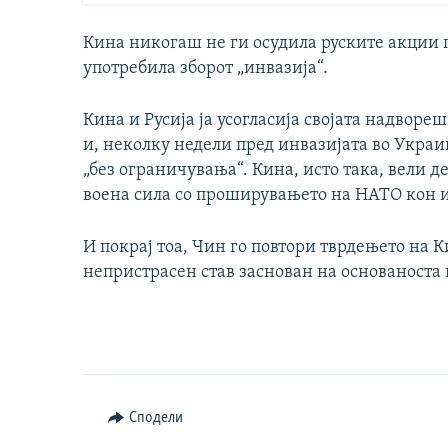
Кина никогаш не ги осудила руските акции п
употребила зборот „инвазија“.
Кина и Русија ја усогласија својата надворе
и, неколку недели пред инвазијата во Украи
„без ограничувања“. Кина, исто така, вели 
воена сила со проширувањето на НАТО кон и
И покрај тоа, Чин го повтори тврдењето на 
непристрасен став заснован на основаноста
Сподели