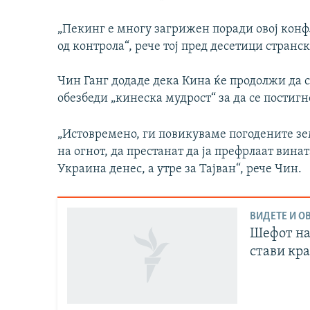
„Пекинг е многу загрижен поради овој конфл
од контрола“, рече тој пред десетици стран
Чин Ганг додаде дека Кина ќе продолжи да с
обезбеди „кинеска мудрост“ за да се постиг
„Истовремено, ги повикуваме погодените зе
на огнот, да престанат да ја префрлаат винат
Украина денес, а утре за Тајван“, рече Чин.
ВИДЕТЕ И ОВ
Шефот на
стави кра