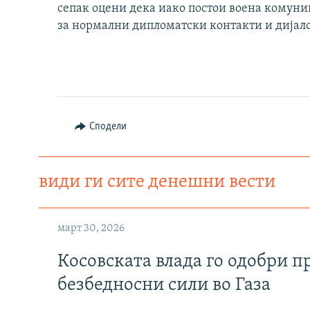
сепак оцени дека иако постои воена комуник
за нормални дипломатски контакти и дијало
Сподели
види ги сите денешни вести
март 30, 2026
Косовската влада го одобри п
безбедносни сили во Газа