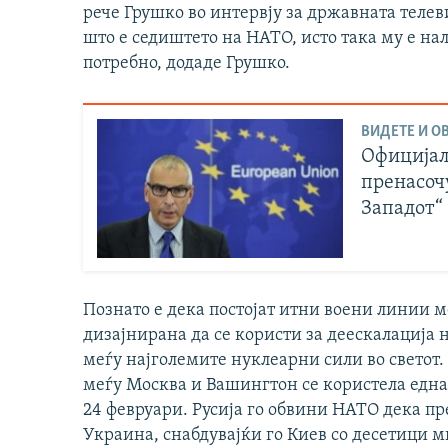
рече Грушко во интервју за државната телеви
што е седиштето на НАТО, исто така му е на
потребно, додаде Грушко.
ВИДЕТЕ И ОВ
Официјале
пренасочу
Западот“
Познато е дека постојат итни воени линии 
дизајнирана да се користи за деескалација
меѓу најголемите нуклеарни сили во светот. 
меѓу Москва и Вашингтон се користела една
24 февруари. Русија го обвини НАТО дека пр
Украина, снабдувајќи го Киев со десетици 