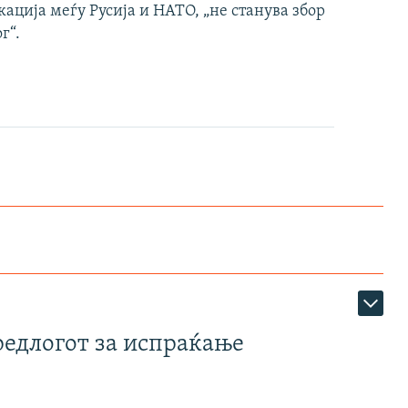
ација меѓу Русија и НАТО, „не станува збор
г“.
редлогот за испраќање