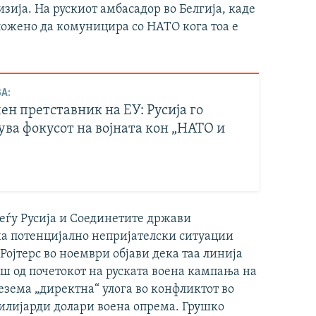
зија. На рускиот амбасадор во Белгија, каде
ложено да комуницира со НАТО кога тоа е
А:
н претставник на ЕУ: Русија го
ва фокусот на војната кон „НАТО и
меѓу Русија и Соединетите држави
 на потенцијално непријателски ситуации
Ројтерс во ноември објави дека таа линија
ш од почетокот на руската воена кампања на
езема „директна“ улога во конфликтот во
милијарди долари воена опрема. Грушко