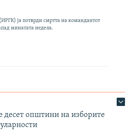
ИРГК) ја потврди смртта на командантот
апад минатата недела.
те десет општини на изборите
гуларности