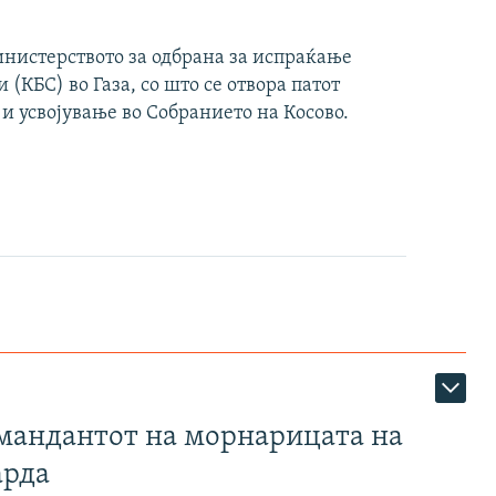
инистерството за одбрана за испраќање
(КБС) во Газа, со што се отвора патот
 и усвојување во Собранието на Косово.
омандантот на морнарицата на
арда