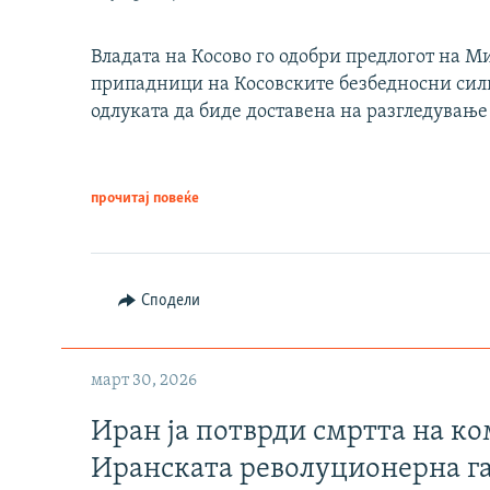
Владата на Косово го одобри предлогот на М
припадници на Косовските безбедносни сили 
одлуката да биде доставена на разгледување
прочитај повеќе
Сподели
март 30, 2026
Иран ја потврди смртта на к
Иранската револуционерна г