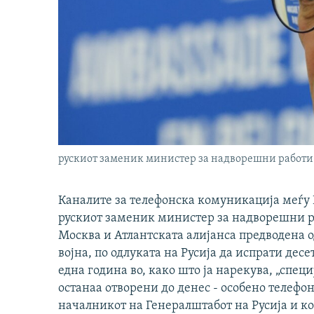
рускиот заменик министер за надворешни работи
Каналите за телефонска комуникација меѓу 
рускиот заменик министер за надворешни р
Москва и Атлантската алијанса предводена о
војна, по одлуката на Русија да испрати дес
една година во, како што ја нарекува, „спец
останаа отворени до денес - особено телефо
началникот на Генералштабот на Русија и к