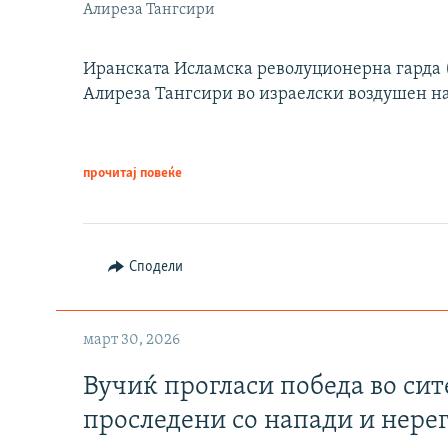
Алиреза Тангсири
Иранската Исламска револуционерна гарда (
Алиреза Тангсири во израелски воздушен н
прочитај повеќе
Сподели
март 30, 2026
Вучиќ прогласи победа во си
проследени со напади и нере