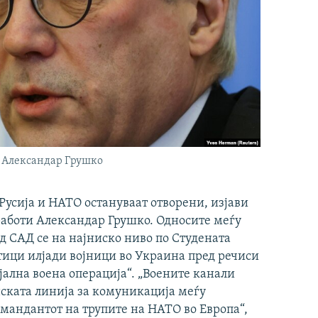
 Александар Грушко
Русија и НАТО остануваат отворени, изјави
аботи Александар Грушко. Односите меѓу
д САД се на најниско ниво по Студената
етици илјади војници во Украина пред речиси
ијална воена операција“. „Воените канали
нската линија за комуникација меѓу
омандантот на трупите на НАТО во Европа“,