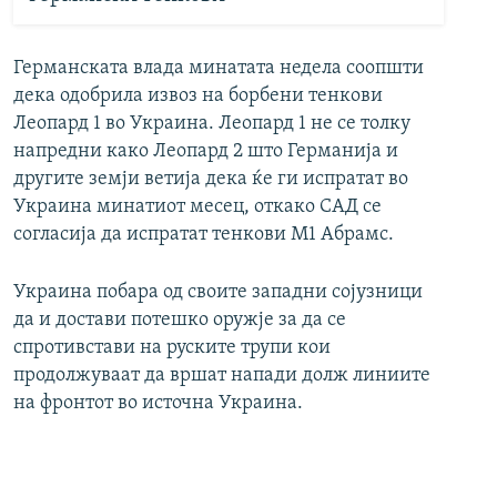
Германската влада минатата недела соопшти
дека одобрила извоз на борбени тенкови
Леопард 1 во Украина. Леопард 1 не се толку
напредни како Леопард 2 што Германија и
другите земји ветија дека ќе ги испратат во
Украина минатиот месец, откако САД се
согласија да испратат тенкови М1 Абрамс.
Украина побара од своите западни сојузници
да и достави потешко оружје за да се
спротивстави на руските трупи кои
продолжуваат да вршат напади долж линиите
на фронтот во источна Украина.