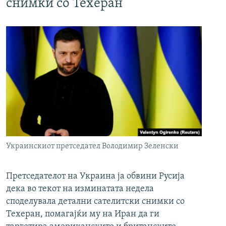
снимки со Техеран
Украинскиот претседател Володимир Зеленски
Претседателот на Украина ја обвини Русија
дека во текот на изминатата недела
споделувала детални сателитски снимки со
Техеран, помагајќи му на Иран да ги