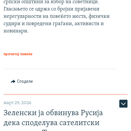
српски општини за избор на советници.
Гласањето се одржа со бројни пријавени
нерегуларности на повеќето места, физички
судири и повредени граѓани, активисти и
новинари.
прочитај повеќе
Сподели
март 29, 2026
Зеленски ја обвинува Русија
дека споделува сателитски