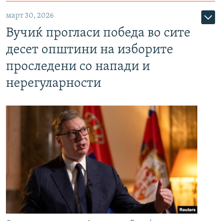
март 30, 2026
Вучиќ прогласи победа во сите
десет општини на изборите
проследени со напади и
нерегуларности