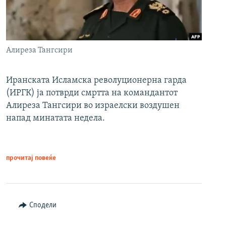
Алиреза Тангсири
Иранската Исламска револуционерна гарда
(ИРГК) ја потврди смртта на командантот
Алиреза Тангсири во израелски воздушен
напад минатата недела.
прочитај повеќе
Сподели