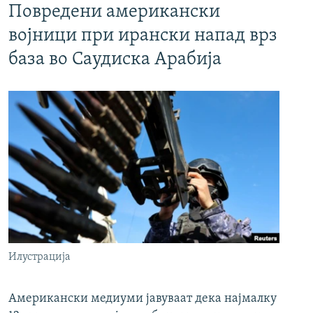
Повредени американски
војници при ирански напад врз
база во Саудиска Арабија
Илустрација
Американски медиуми јавуваат дека најмалку