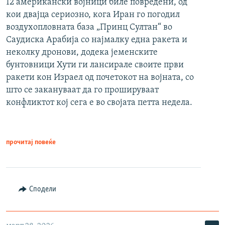
12 американски војници биле повредени, од
кои двајца сериозно, кога Иран го погодил
воздухопловната база „Принц Султан“ во
Саудиска Арабија со најмалку една ракета и
неколку дронови, додека јеменските
бунтовници Хути ги лансирале своите први
ракети кон Израел од почетокот на војната, со
што се закануваат да го прошируваат
конфликтот кој сега е во својата петта недела.
прочитај повеќе
Сподели