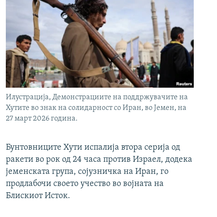
Илустрација, Демонстрациите на поддржувачите на
Хутите во знак на солидарност со Иран, во Јемен, на
27 март 2026 година.
Бунтовниците Хути испалија втора серија од
ракети во рок од 24 часа против Израел, додека
јеменската група, сојузничка на Иран, го
продлабочи своето учество во војната на
Блискиот Исток.