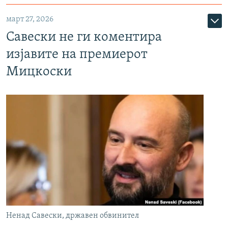
март 27, 2026
Савески не ги коментира
изјавите на премиерот
Мицкоски
Ненад Савески, државен обвинител