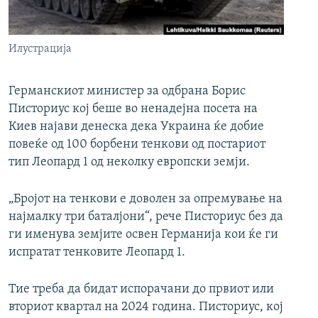
РСЕ веб страници
Илустрација
Германскиот министер за одбрана Борис
Писториус кој беше во ненадејна посета на
Киев најави денеска дека Украина ќе добие
повеќе од 100 борбени тенкови од постариот
тип Леопард 1 од неколку европски земји.
„Бројот на тенкови е доволен за опремување на
најмалку три баталјони“, рече Писториус без да
ги именува земјите освен Германија кои ќе ги
испратат тенковите Леопард 1.
Тие треба да бидат испорачани до првиот или
вториот квартал на 2024 година. Писториус, кој