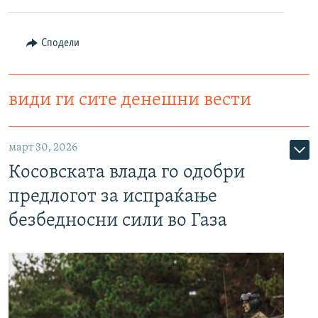
Сподели
види ги сите денешни вести
март 30, 2026
Косовската влада го одобри
предлогот за испраќање
безбедносни сили во Газа