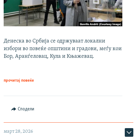
Денеска во Србија се одржуваат локални
избори во повеќе општини и градови, меѓу кои
Бор, Аранѓеловац, Кула и Књажевац.
прочитај повеќе
Сподели
март 28, 2026