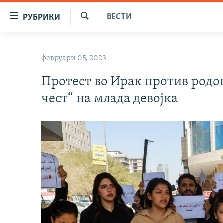
Достапни
ВЕСТИ
РУБРИКИ
линкови
Барај
Оди
МАКЕДОНИЈА
на
февруари 05, 2023
СВЕТ
содржината
Оди
Протест во Ирак против родов
ВИЗУЕЛНО
на
чест“ на млада девојка
ВЕСТИ
главната
навигација
ШТО ТРЕБА ДА ЗНАЕТЕ
Премини
ПРИЈАВИ СЕ ЗА ЊУЗЛЕТЕР
на
пребарување
ПОДКАСТ ЗОШТО?