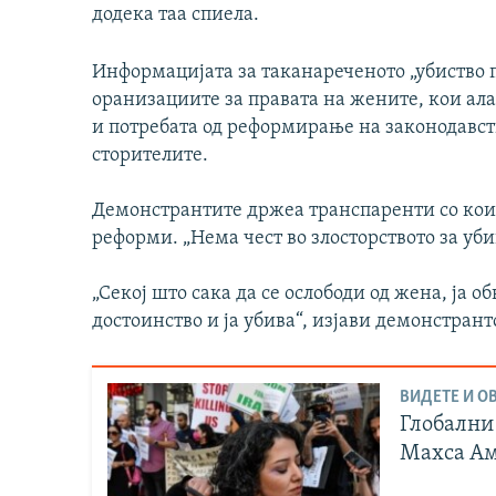
додека таа спиела.
Информацијата за таканареченото „убиство п
оранизациите за правата на жените, кои ал
и потребата од реформирање на законодавст
сторителите.
Демонстрантите држеа транспаренти со кои 
реформи. „Нема чест во злосторството за уб
„Секој што сака да се ослободи од жена, ја 
достоинство и ја убива“, изјави демонстран
ВИДЕТЕ И ОВ
Глобални
Махса А