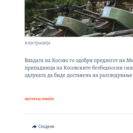
илустрација
Владата на Косово го одобри предлогот на М
припадници на Косовските безбедносни сили 
одлуката да биде доставена на разгледување
прочитај повеќе
Сподели