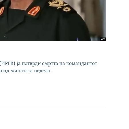
ИРГК) ја потврди смртта на командантот
апад минатата недела.