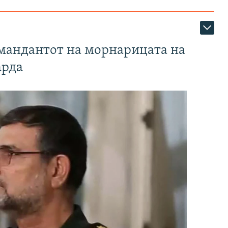
омандантот на морнарицата на
арда