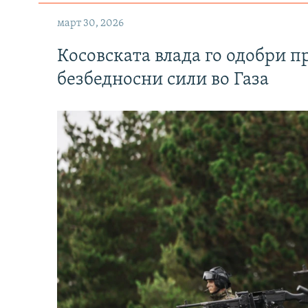
март 30, 2026
Косовската влада го одобри п
безбедносни сили во Газа