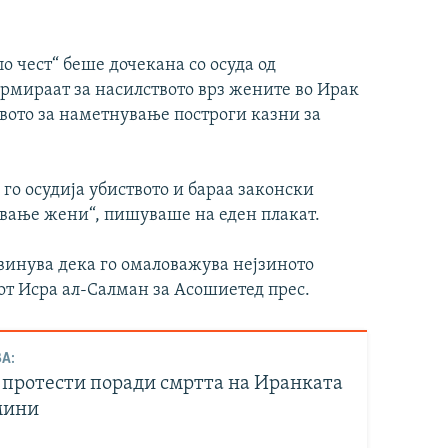
о чест“ беше дочекана со осуда од
армираат за насилството врз жените во Ирак
вото за наметнување построги казни за
го осудија убиството и бараа законски
ивање жени“, пишуваше на еден плакат.
обвинува дека го омаловажува нејзиното
тот Исра ал-Салман за Асошиетед прес.
А:
 протести поради смртта на Иранката
мини