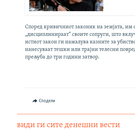
Според кривичниот законик на земјата, им с
„дисциплинираат“ своите сопруги, што вклуч
истиот закон ги намалува казните за убиств
нанесуваат тешки или трајни телесни повре
прељуба до три години затвор.
Сподели
види ги сите денешни вести