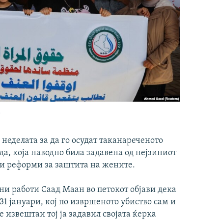
а
неделата за да го осудат таканареченото
зда, која наводно била задавена од нејзиниот
ни реформи за заштита на жените.
и работи Саад Маан во петокот објави дека
31 јануари, кој по извршеното убиство сам и
 извештаи тој ја задавил својата ќерка