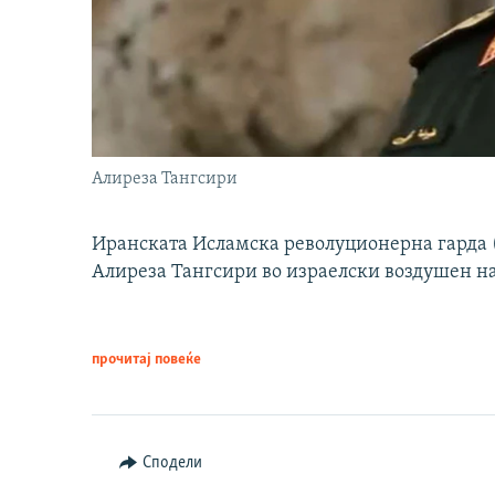
Алиреза Тангсири
Иранската Исламска револуционерна гарда (
Алиреза Тангсири во израелски воздушен н
прочитај повеќе
Сподели