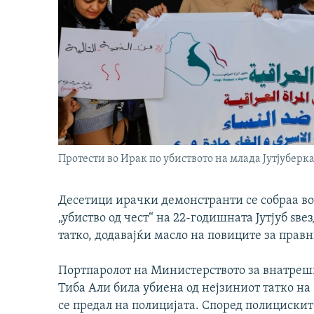
Протести во Ирак по убиството на млада Јутјуберк
Десетици ирачки демонстранти се собраа во 
„убиство од чест“ на 22-годишната Јутјуб ѕве
татко, додавајќи масло на повиците за прав
Портпаролот на Министерството за внатрешн
Тиба Али била убиена од нејзиниот татко на 
се предал на полицијата. Според полициските