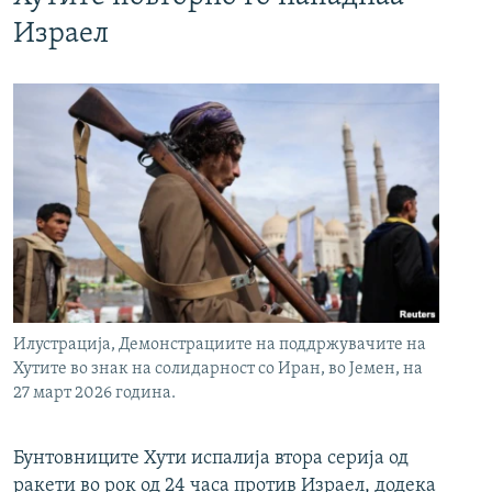
Израел
Илустрација, Демонстрациите на поддржувачите на
Хутите во знак на солидарност со Иран, во Јемен, на
27 март 2026 година.
Бунтовниците Хути испалија втора серија од
ракети во рок од 24 часа против Израел, додека