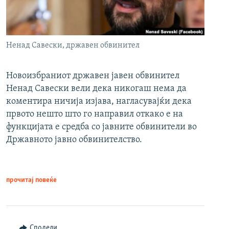
Ненад Савески, државен обвинител
Новоизбраниот државен јавен обвинител
Ненад Савески вели дека никогаш нема да
коментира ничија изјава, нагласувајќи дека
првото нешто што го направил откако е на
функцијата е средба со јавните обвинители во
Државното јавно обвинителство.
прочитај повеќе
Сподели