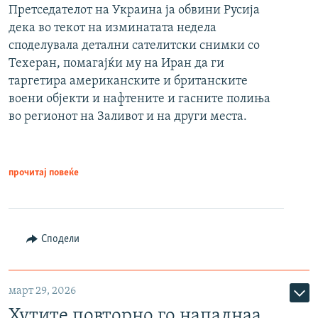
Претседателот на Украина ја обвини Русија
дека во текот на изминатата недела
споделувала детални сателитски снимки со
Техеран, помагајќи му на Иран да ги
таргетира американските и британските
воени објекти и нафтените и гасните полиња
во регионот на Заливот и на други места.
прочитај повеќе
Сподели
март 29, 2026
Хутите повторно го нападнаа