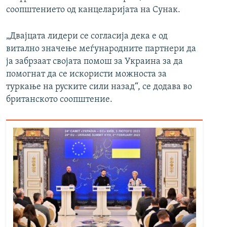
соопштението од канцеларијата на Сунак.
„Двајцата лидери се согласија дека е од
витално значење меѓународните партнери да
ја забрзаат својата помош за Украина за да
помогнат да се искористи можноста за
туркање на руските сили назад“, се додава во
британското соопштение.