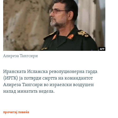
Алиреза Тангсири
Иранската Исламска револуционерна гарда
(ИРГК) ја потврди смртта на командантот
Алиреза Тангсири во израелски воздушен
напад минатата недела.
прочитај повеќе