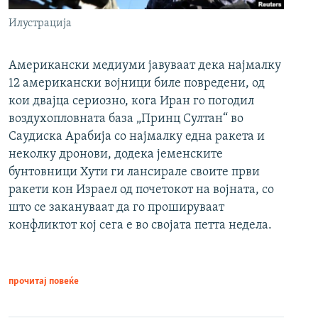
Илустрација
Американски медиуми јавуваат дека најмалку
12 американски војници биле повредени, од
кои двајца сериозно, кога Иран го погодил
воздухопловната база „Принц Султан“ во
Саудиска Арабија со најмалку една ракета и
неколку дронови, додека јеменските
бунтовници Хути ги лансирале своите први
ракети кон Израел од почетокот на војната, со
што се закануваат да го прошируваат
конфликтот кој сега е во својата петта недела.
прочитај повеќе