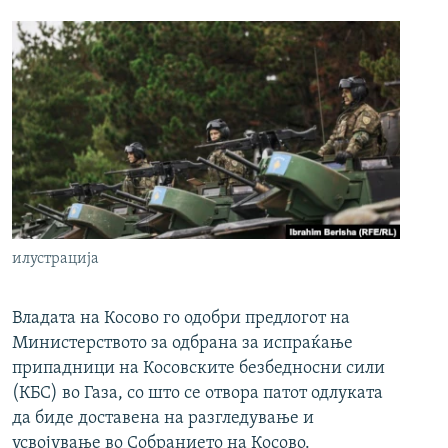
илустрација
Владата на Косово го одобри предлогот на
Министерството за одбрана за испраќање
припадници на Косовските безбедносни сили
(КБС) во Газа, со што се отвора патот одлуката
да биде доставена на разгледување и
усвојување во Собранието на Косово.