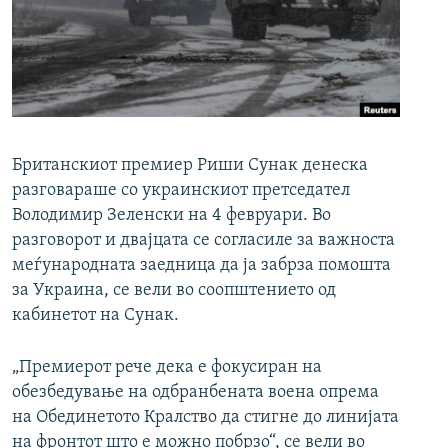
РСЕ веб страници
Британскиот премиер Риши Сунак денеска
разговараше со украинскиот претседател
Володимир Зеленски на 4 февруари. Во
разговорот и двајцата се согласиле за важноста
меѓународната заедница да ја забрза помошта
за Украина, се вели во соопштението од
кабинетот на Сунак.
„Премиерот рече дека е фокусиран на
обезбедување на одбранбената воена опрема
на Обединетото Кралство да стигне до линијата
на фронтот што е можно побрзо“, се вели во