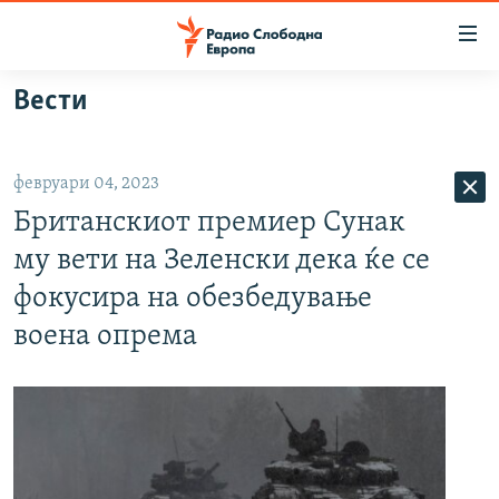
Достапни
линкови
Оди
Вести
на
МАКЕДОНИЈА
содржината
СВЕТ
Оди
февруари 04, 2023
ВИЗУЕЛНО
на
Британскиот премиер Сунак
главната
ВЕСТИ
навигација
му вети на Зеленски дека ќе се
ШТО ТРЕБА ДА ЗНАЕТЕ
Премини
фокусира на обезбедување
на
ПРИЈАВИ СЕ ЗА ЊУЗЛЕТЕР
воена опрема
пребарување
ПОДКАСТ ЗОШТО?
СЛЕДЕТЕ НЕ