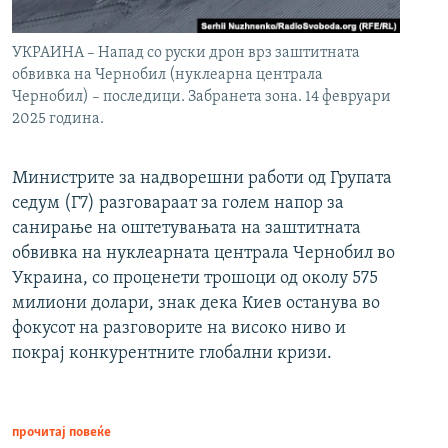
УКРАИНА – Напад со руски дрон врз заштитната
обвивка на Чернобил (нуклеарна централа
Чернобил) – последици. Забранета зона. 14 февруари
2025 година.
Министрите за надворешни работи од Групата
седум (Г7) разговараат за голем напор за
санирање на оштетувањата на заштитната
обвивка на нуклеарната централа Чернобил во
Украина, со проценети трошоци од околу 575
милиони долари, знак дека Киев останува во
фокусот на разговорите на високо ниво и
покрај конкурентните глобални кризи.
прочитај повеќе