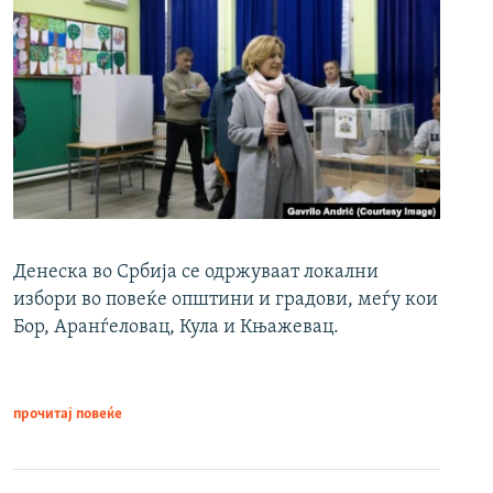
Денеска во Србија се одржуваат локални
избори во повеќе општини и градови, меѓу кои
Бор, Аранѓеловац, Кула и Књажевац.
прочитај повеќе