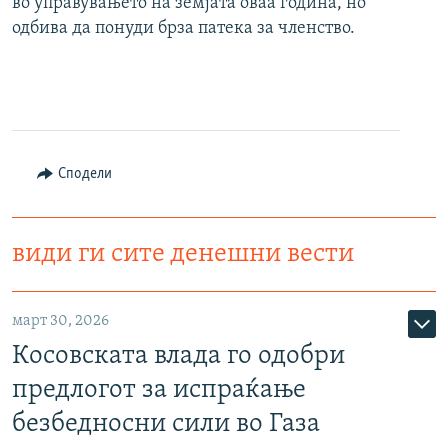
во управувањето на земјата оваа година, но
одбива да понуди брза патека за членство.
Сподели
види ги сите денешни вести
март 30, 2026
Косовската влада го одобри
предлогот за испраќање
безбедносни сили во Газа