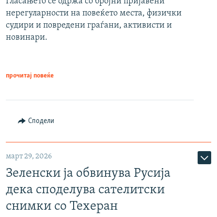
Гласањето се одржа со бројни пријавени
нерегуларности на повеќето места, физички
судири и повредени граѓани, активисти и
новинари.
прочитај повеќе
Сподели
март 29, 2026
Зеленски ја обвинува Русија
дека споделува сателитски
снимки со Техеран