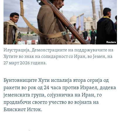
Илустрација, Демонстрациите на поддржувачите на
Хутите во знак на солидарност со Иран, во Јемен, на
27 март 2026 година.
Бунтовниците Хути испалија втора серија од
ракети во рок од 24 часа против Израел, додека
јеменската група, сојузничка на Иран, го
продлабочи своето учество во војната на
Блискиот Исток.