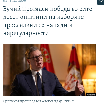
март 30, 2026
Вучиќ прогласи победа во сите
десет општини на изборите
проследени со напади и
нерегуларности
Српскиот претседател Александар Вучиќ