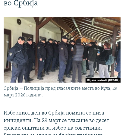
во Србија
Србија -- Полиција пред гласачките места во Кула, 29
март 2026 година.
Изборниот ден во Србија помина со низа
инциденти. На 29 март се гласаше во десет
српски општини за избор на советници.