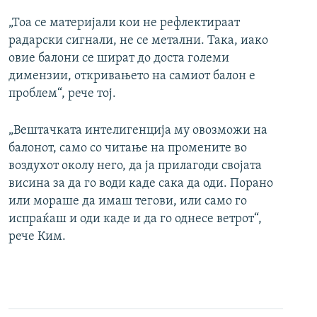
„Тоа се материјали кои не рефлектираат
радарски сигнали, не се метални. Така, иако
овие балони се шират до доста големи
димензии, откривањето на самиот балон е
проблем“, рече тој.
„Вештачката интелигенција му овозможи на
балонот, само со читање на промените во
воздухот околу него, да ја прилагоди својата
висина за да го води каде сака да оди. Порано
или мораше да имаш тегови, или само го
испраќаш и оди каде и да го однесе ветрот“,
рече Ким.