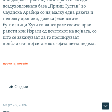
кои двајца сериозно, кога Иран го погодил
воздухопловната база „Принц Султан“ во
Саудиска Арабија со најмалку една ракета и
неколку дронови, додека јеменските
бунтовници Хути ги лансирале своите први
ракети кон Израел од почетокот на војната, со
што се закануваат да го прошируваат
конфликтот кој сега е во својата петта недела.
прочитај повеќе
Сподели
март 28, 2026