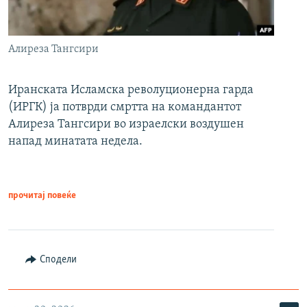
Алиреза Тангсири
Иранската Исламска револуционерна гарда
(ИРГК) ја потврди смртта на командантот
Алиреза Тангсири во израелски воздушен
напад минатата недела.
прочитај повеќе
Сподели