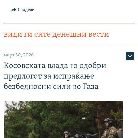
Сподели
види ги сите денешни вести
март 30, 2026
Косовската влада го одобри
предлогот за испраќање
безбедносни сили во Газа