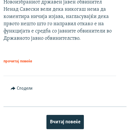
Новоизбраниот државен јавен обвинител
Ненад Савески вели дека никогаш нема да
коментира ничија изјава, нагласувајќи дека
првото нешто што го направил откако е на
функцијата е средба со јавните обвинители во
Државното јавно обвинителство.
прочитај повеќе
Сподели
Вчитај повеќе