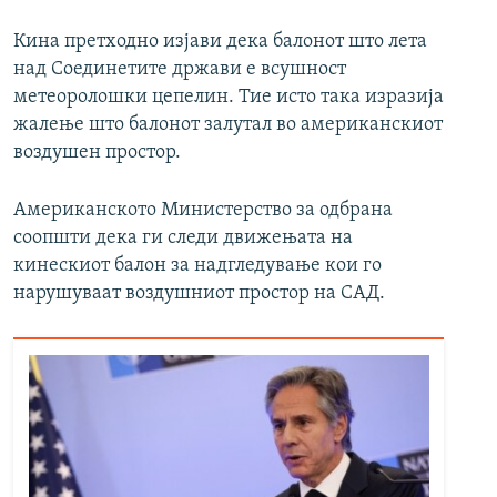
Кина претходно изјави дека балонот што лета
над Соединетите држави е всушност
метеоролошки цепелин. Тие исто така изразија
жалење што балонот залутал во американскиот
воздушен простор.
Американското Министерство за одбрана
соопшти дека ги следи движењата на
кинескиот балон за надгледување кои го
нарушуваат воздушниот простор на САД.