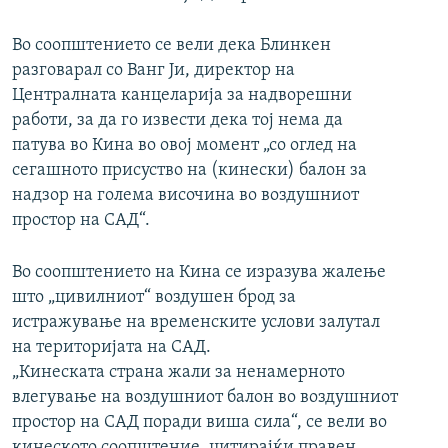
Во соопштението се вели дека Блинкен
разговарал со Ванг Ји, директор на
Централната канцеларија за надворешни
работи, за да го извести дека тој нема да
патува во Кина во овој момент „со оглед на
сегашното присуство на (кинески) балон за
надзор на голема височина во воздушниот
простор на САД“.
Во соопштението на Кина се изразува жалење
што „цивилниот“ воздушен брод за
истражување на временските услови залутал
на територијата на САД.
„Кинеската страна жали за ненамерното
влегување на воздушниот балон во воздушниот
простор на САД поради виша сила“, се вели во
кинеското соопштение, цитирајќи правен