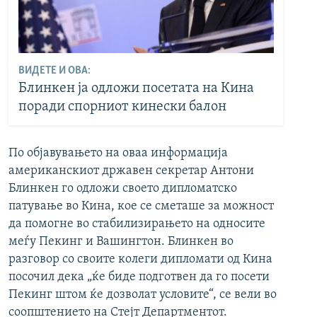
ВИДЕТЕ И ОВА:
Блинкен ја одложи посетата на Кина
поради спорниот кинески балон
По објавувањето на оваа информација
американскиот државен секретар Антони
Блинкен го одложи своето дипломатско
патување во Кина, кое се сметаше за можност
да помогне во стабилизирањето на односите
меѓу Пекинг и Вашингтон. Блинкен во
разговор со своите колеги дипломати од Кина
посочил дека „ќе биде подготвен да го посети
Пекинг штом ќе дозволат условите“, се вели во
соопштението на Стејт Департментот.