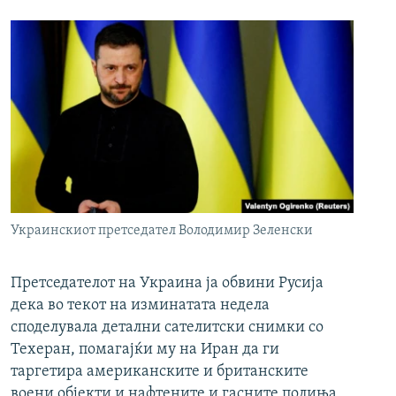
Украинскиот претседател Володимир Зеленски
Претседателот на Украина ја обвини Русија
дека во текот на изминатата недела
споделувала детални сателитски снимки со
Техеран, помагајќи му на Иран да ги
таргетира американските и британските
воени објекти и нафтените и гасните полиња