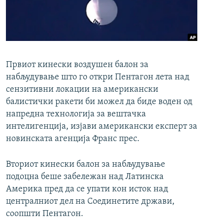
РСЕ веб страници
Првиот кинески воздушен балон за
набљудување што го откри Пентагон лета над
сензитивни локации на американски
балистички ракети би можел да биде воден од
напредна технологија за вештачка
интелигенција, изјави американски експерт за
новинската агенција Франс прес.
Вториот кинески балон за набљудување
подоцна беше забележан над Латинска
Америка пред да се упати кон исток над
централниот дел на Соединетите држави,
соопшти Пентагон.