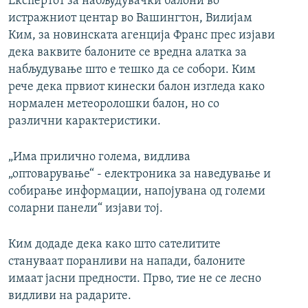
Експертот за набљудувачки балони во
истражниот центар во Вашингтон, Вилијам
Ким, за новинската агенција Франс прес изјави
дека ваквите балоните се вредна алатка за
набљудување што е тешко да се собори. Ким
рече дека првиот кинески балон изгледа како
нормален метеоролошки балон, но со
различни карактеристики.
„Има прилично голема, видлива
„оптоварување“ - електроника за наведување и
собирање информации, напојувана од големи
соларни панели“ изјави тој.
Ким додаде дека како што сателитите
стануваат поранливи на напади, балоните
имаат јасни предности. Прво, тие не се лесно
видливи на радарите.