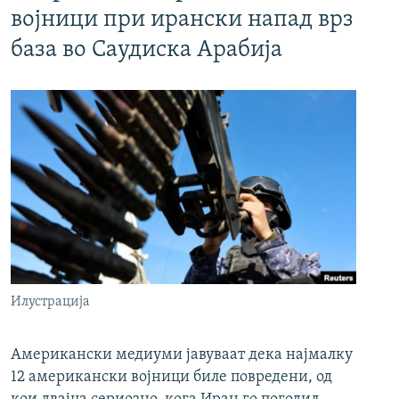
војници при ирански напад врз
база во Саудиска Арабија
Илустрација
Американски медиуми јавуваат дека најмалку
12 американски војници биле повредени, од