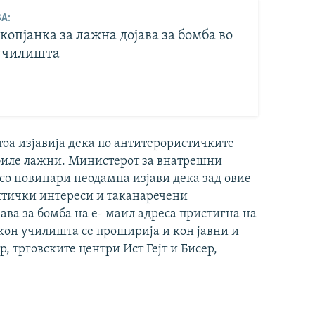
А:
копјанка за лажна дојава за бомба во
училишта
оа изјавија дека по антитерористичките
 биле лажни. Министерот за внатрешни
со новинари неодамна изјави дека зад овие
итички интереси и таканаречени
ва за бомба на е- маил адреса пристигна на
 кон училишта се проширија и кон јавни и
, трговските центри Ист Гејт и Бисер,