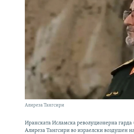
Алиреза Тангсири
Иранската Исламска револуционерна гарда (
Алиреза Тангсири во израелски воздушен н