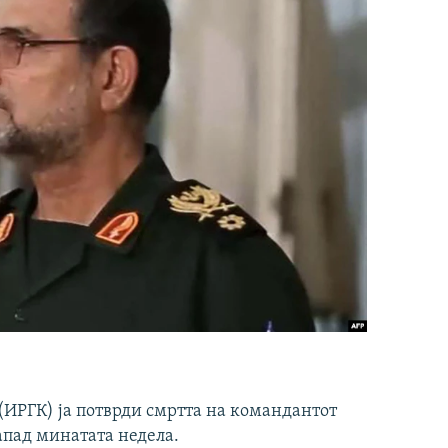
ИРГК) ја потврди смртта на командантот
апад минатата недела.