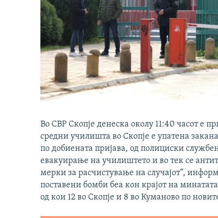
Во СВР Скопје денеска околу 11:40 часот е п
средни училишта во Скопје е упатена закана
по добиената пријава, од полициски службе
евакуирање на училиштето и во тек се анти
мерки за расчистување на случајот“, информ
поставени бомби беа кон крајот на минатата
од кои 12 во Скопје и 8 во Куманово по нови