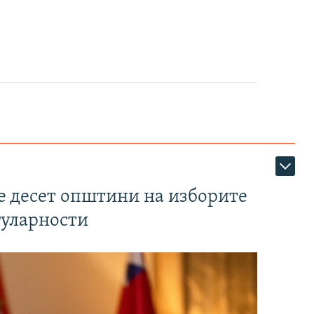
те десет општини на изборите
гуларности