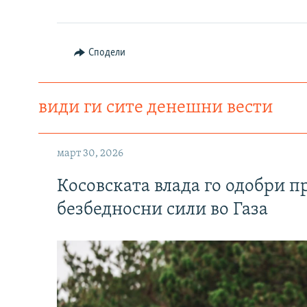
Сподели
види ги сите денешни вести
март 30, 2026
Косовската влада го одобри п
безбедносни сили во Газа