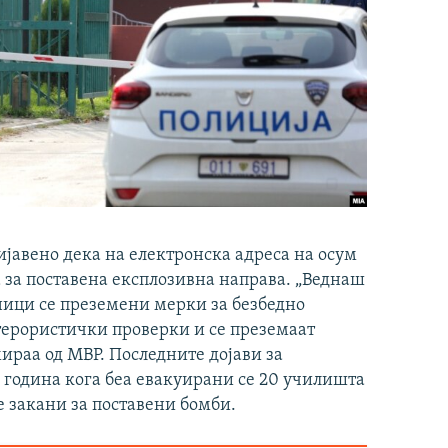
ријавено дека на електронска адреса на осум
 за поставена експлозивна нaправа. „Веднаш
ници се преземени мерки за безбедно
терористички проверки и се преземаат
ираа од МВР. Последните дојави за
 година кога беа евакуирани се 20 училишта
те закани за поставени бомби.