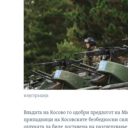
илустрација
Владата на Косово го одобри предлогот на М
припадници на Косовските безбедносни сили 
одлуката да биде доставена на разгледување