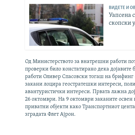
ВИДЕТЕ И ОВ
Уапсена с
скопски 
Од Министерството за внатрешни работи пот
проверки било констатирано дека дојавите
работи Оливер Спасовски тогаш на брифинг 
закани лоцира геостратешки интереси, пол
авантуристички интереси. Првата лажна доја
26 октомври. На 9 октомври заканите освен
приватни објекти како Транспортниот центар
зградата Флет Ајрон.