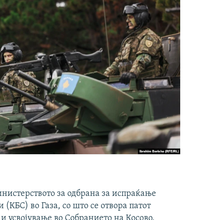
инистерството за одбрана за испраќање
(КБС) во Газа, со што се отвора патот
 и усвојување во Собранието на Косово.