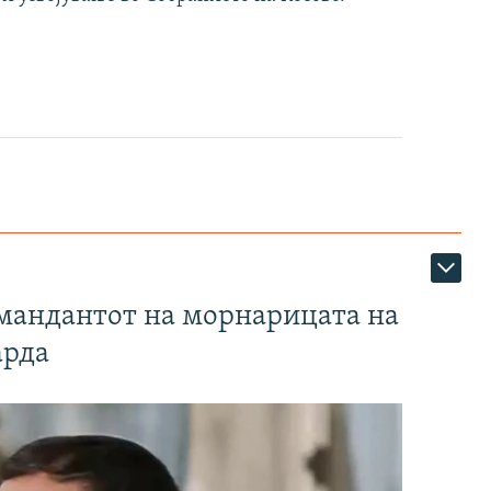
омандантот на морнарицата на
арда