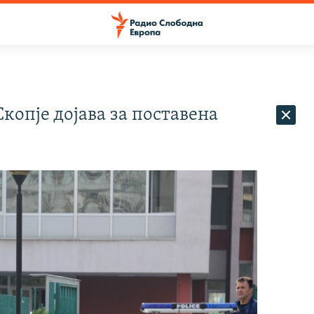
копје дојава за поставена