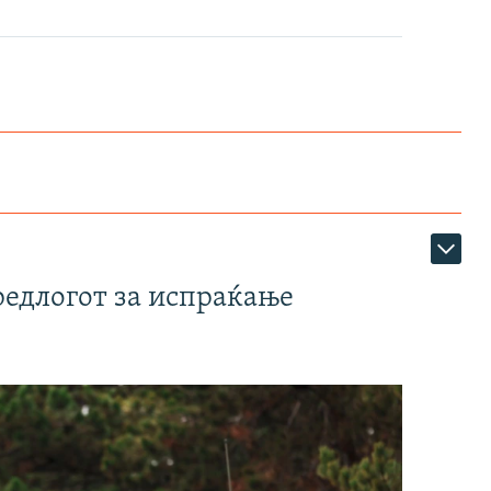
редлогот за испраќање