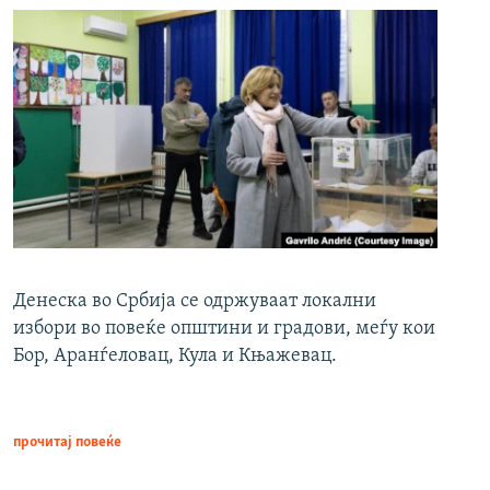
Денеска во Србија се одржуваат локални
избори во повеќе општини и градови, меѓу кои
Бор, Аранѓеловац, Кула и Књажевац.
прочитај повеќе