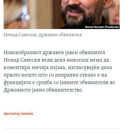
Ненад Савески, државен обвинител
Новоизбраниот државен јавен обвинител
Ненад Савески вели дека никогаш нема да
коментира ничија изјава, нагласувајќи дека
првото нешто што го направил откако е на
функцијата е средба со јавните обвинители во
Државното јавно обвинителство.
прочитај повеќе