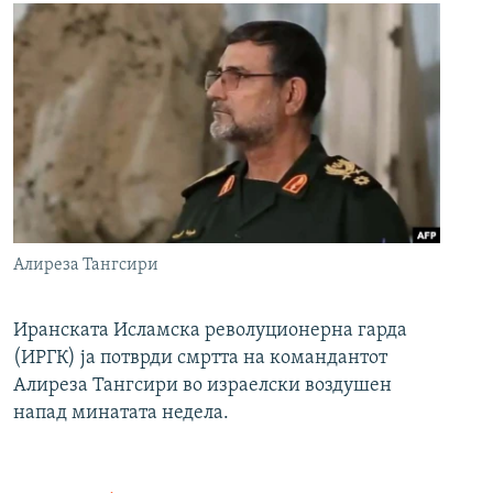
Алиреза Тангсири
Иранската Исламска револуционерна гарда
(ИРГК) ја потврди смртта на командантот
Алиреза Тангсири во израелски воздушен
напад минатата недела.