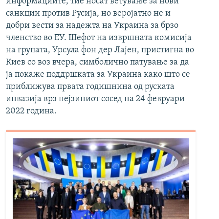
информациите, тие носат ветување за нови
санкции против Русија, но веројатно не и
добри вести за надежта на Украина за брзо
членство во ЕУ. Шефот на извршната комисија
на групата, Урсула фон дер Лајен, пристигна во
Киев со воз вчера, симболично патување за да
ја покаже поддршката за Украина како што се
приближува првата годишнина од руската
инвазија врз нејзиниот сосед на 24 февруари
2022 година.