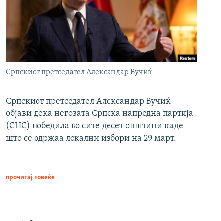
Српскиот претседател Александар Вучиќ
Српскиот претседател Александар Вучиќ
објави дека неговата Српска напредна партија
(СНС) победила во сите десет општини каде
што се одржаа локални избори на 29 март.
прочитај повеќе