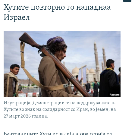
Хутите повторно го нападнаа
Израел
Илустрација, Демонстрациите на поддржувачите на
Хутите во знак на солидарност со Иран, во Јемен, на
27 март 2026 година.
Бунтовниците Хути испалија втора серија од