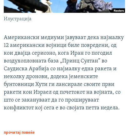
Илустрација
Американски медиуми јавуваат дека најмалку
12 американски војници биле повредени, од
кои двајца сериозно, кога Иран го погодил
воздухопловната база „Принц Султан“ во
Саудиска Арабија со најмалку една ракета и
неколку дронови, додека јеменските
бунтовници Хути ги лансирале своите први
ракети кон Израел од почетокот на војната, со
што се закануваат да го прошируваат
конфликтот кој сега е во својата петта недела.
прочитај повеќе