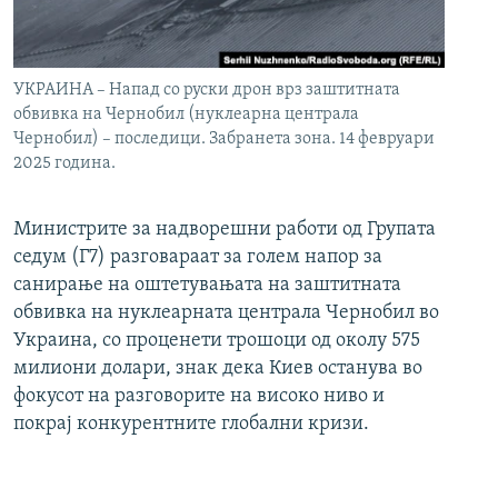
УКРАИНА – Напад со руски дрон врз заштитната
обвивка на Чернобил (нуклеарна централа
Чернобил) – последици. Забранета зона. 14 февруари
2025 година.
Министрите за надворешни работи од Групата
седум (Г7) разговараат за голем напор за
санирање на оштетувањата на заштитната
обвивка на нуклеарната централа Чернобил во
Украина, со проценети трошоци од околу 575
милиони долари, знак дека Киев останува во
фокусот на разговорите на високо ниво и
покрај конкурентните глобални кризи.