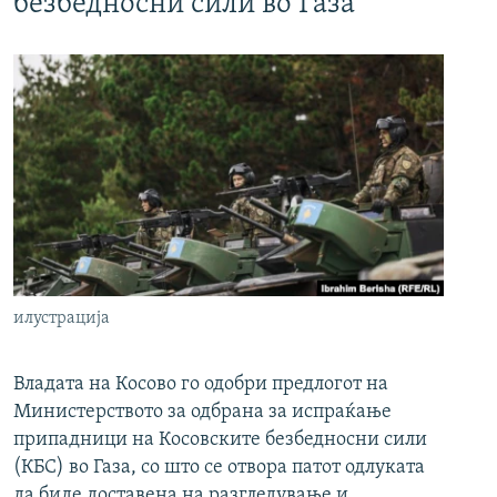
безбедносни сили во Газа
илустрација
Владата на Косово го одобри предлогот на
Министерството за одбрана за испраќање
припадници на Косовските безбедносни сили
(КБС) во Газа, со што се отвора патот одлуката
да биде доставена на разгледување и