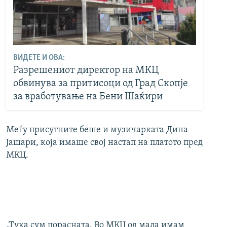
ВИДЕТЕ И ОВА:
Разрешениот директор на МКЦ
обвинува за притисоци од Град Скопје
за вработување на Бени Шаќири
Меѓу присутните беше и музичарката Дина
Јашари, која имаше свој настап на платото пред
МКЦ.
„Тука сум порасната. Во МКЦ од мала имам