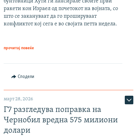
бунтовници Хути ги лансирале своите први
ракети кон Израел од почетокот на војната, со
што се закануваат да го прошируваат
конфликтот кој сега е во својата петта недела.
прочитај повеќе
Сподели
март 28, 2026
Г7 разгледува поправка на
Чернобил вредна 575 милиони
долари