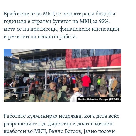
Вработените во МКЦ се револтирани бидејќи
годинава е скратен буџетот на МКЦ за 92%,
мета се на притисоци, финансиски инспекции
и ревизии на нивната работа.
Работите кулминираа неделава, кога дега веќе
разрешениот в.д. директор и долгогодишен
вработен во МКЦ, Ванчо Богоев, јавно посочи