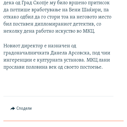
дека од Град Скопје му било вршено притисок
да потпише вработување на Бени Шаќири, па
откако одбил да го стори тоа на неговото место
бил поставен дипломираниот детектив, со
неколку дена работно искуство во МКЦ.
Новиот директор е назначен од
градоначалничката Данела Арсовска, под чии
ингеренции е културната установа. МКЦ лани
прослави половина век од своето постоење.
Сподели