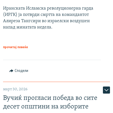
Иранската Исламска револуционерна гарда
(ИРГК) ја потврди смртта на командантот
Алиреза Тангсири во израелски воздушен
напад минатата недела.
прочитај повеќе
Сподели
март 30, 2026
Вучиќ прогласи победа во сите
десет општини на изборите