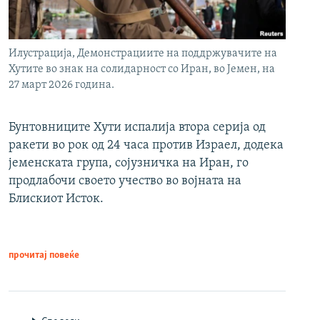
Илустрација, Демонстрациите на поддржувачите на
Хутите во знак на солидарност со Иран, во Јемен, на
27 март 2026 година.
Бунтовниците Хути испалија втора серија од
ракети во рок од 24 часа против Израел, додека
јеменската група, сојузничка на Иран, го
продлабочи своето учество во војната на
Блискиот Исток.
прочитај повеќе