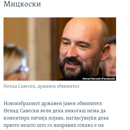
Мицкоски
Ненад Савески, државен обвинител
Новоизбраниот државен јавен обвинител
Ненад Савески вели дека никогаш нема да
коментира ничија изјава, нагласувајќи дека
првото нешто што го направил откако е на