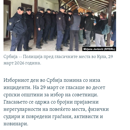
Србија -- Полиција пред гласачките места во Кула, 29
март 2026 година.
Изборниот ден во Србија помина со низа
инциденти. На 29 март се гласаше во десет
српски општини за избор на советници.
Гласањето се одржа со бројни пријавени
нерегуларности на повеќето места, физички
судири и повредени граѓани, активисти и
новинари.