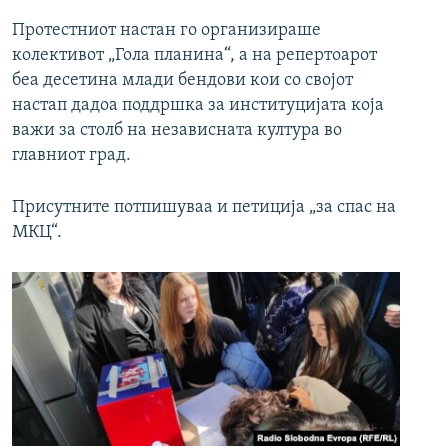
Протестниот настан го организираше
колективот „Гола планина“, а на репертоарот
беа десетина млади бендови кои со својот
настап дадоа поддршка за институцијата која
важи за столб на независната култура во
главниот град.
Присутните потпишуваа и петиција „за спас на
МКЦ“.