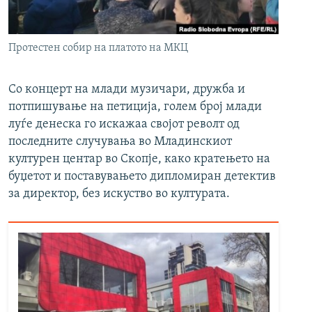
РСЕ веб страници
Протестен собир на платото на МКЦ
Со концерт на млади музичари, дружба и
потпишување на петиција, голем број млади
луѓе денеска го искажаа својот револт од
последните случувања во Младинскиот
културен центар во Скопје, како кратењето на
буџетот и поставувањето дипломиран детектив
за директор, без искуство во културата.