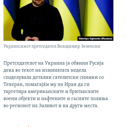
Украинскиот претседател Володимир Зеленски
Претседателот на Украина ја обвини Русија
дека во текот на изминатата недела
споделувала детални сателитски снимки со
Техеран, помагајќи му на Иран да ги
таргетира американските и британските
воени објекти и нафтените и гасните полиња
во регионот на Заливот и на други места.