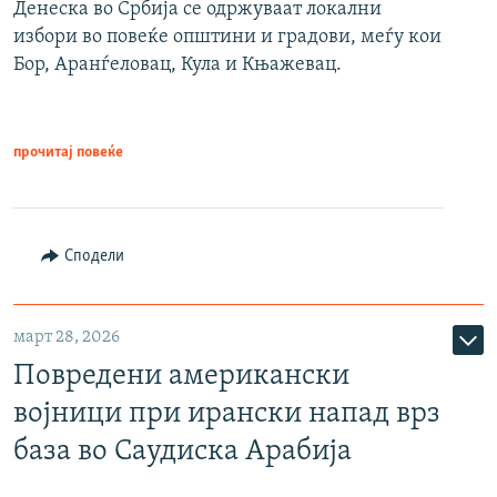
Денеска во Србија се одржуваат локални
избори во повеќе општини и градови, меѓу кои
Бор, Аранѓеловац, Кула и Књажевац.
прочитај повеќе
Сподели
март 28, 2026
Повредени американски
војници при ирански напад врз
база во Саудиска Арабија