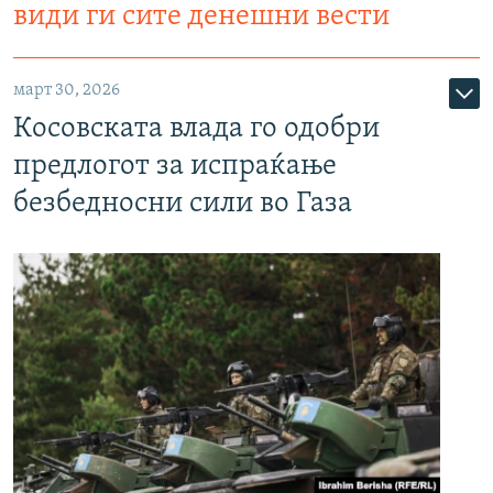
види ги сите денешни вести
март 30, 2026
Косовската влада го одобри
предлогот за испраќање
безбедносни сили во Газа