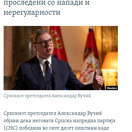
проследени со напади и
нерегуларности
Српскиот претседател Александар Вучиќ
Српскиот претседател Александар Вучиќ
објави дека неговата Српска напредна партија
(СНС) победила во сите десет општини каде