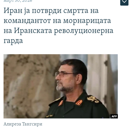
март 30, 2026
Иран ја потврди смртта на
командантот на морнарицата
на Иранската револуционерна
гарда
Алиреза Тангсири