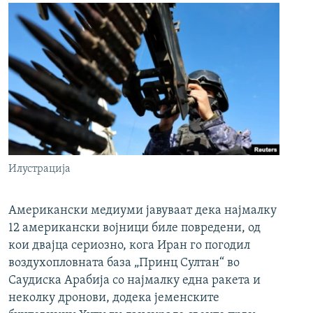
Илустрација
Американски медиуми јавуваат дека најмалку
12 американски војници биле повредени, од
кои двајца сериозно, кога Иран го погодил
воздухопловната база „Принц Султан“ во
Саудиска Арабија со најмалку една ракета и
неколку дронови, додека јеменските