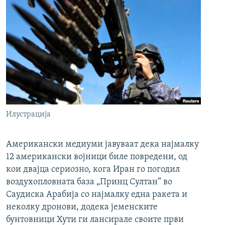
Илустрација
Американски медиуми јавуваат дека најмалку
12 американски војници биле повредени, од
кои двајца сериозно, кога Иран го погодил
воздухопловната база „Принц Султан“ во
Саудиска Арабија со најмалку една ракета и
неколку дронови, додека јеменските
бунтовници Хути ги лансирале своите први