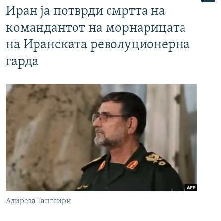
Иран ја потврди смртта на
командантот на морнарицата
на Иранската револуционерна
гарда
Алиреза Тангсири