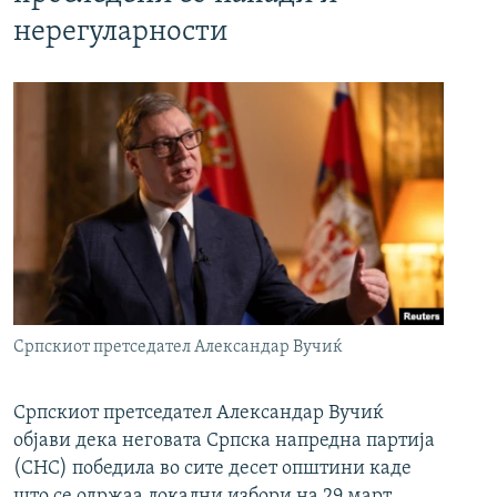
нерегуларности
Српскиот претседател Александар Вучиќ
Српскиот претседател Александар Вучиќ
објави дека неговата Српска напредна партија
(СНС) победила во сите десет општини каде
што се одржаа локални избори на 29 март.