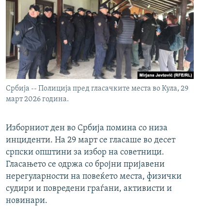
Србија -- Полиција пред гласачките места во Кула, 29
март 2026 година.
Изборниот ден во Србија помина со низа
инциденти. На 29 март се гласаше во десет
српски општини за избор на советници.
Гласањето се одржа со бројни пријавени
нерегуларности на повеќето места, физички
судири и повредени граѓани, активисти и
новинари.