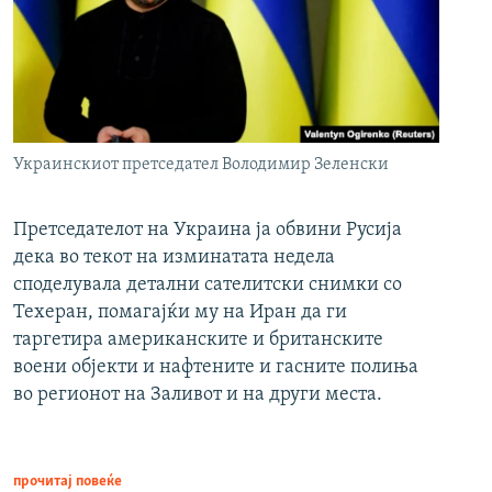
Украинскиот претседател Володимир Зеленски
Претседателот на Украина ја обвини Русија
дека во текот на изминатата недела
споделувала детални сателитски снимки со
Техеран, помагајќи му на Иран да ги
таргетира американските и британските
воени објекти и нафтените и гасните полиња
во регионот на Заливот и на други места.
прочитај повеќе