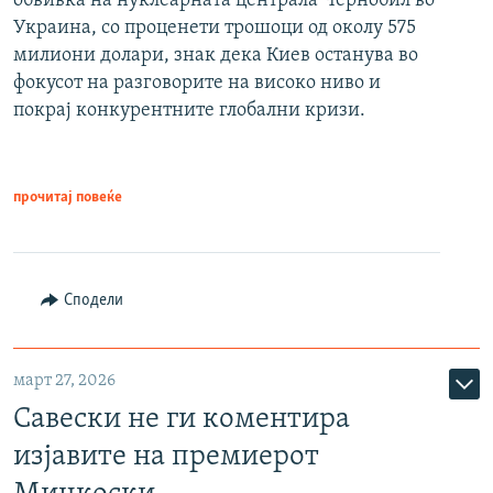
обвивка на нуклеарната централа Чернобил во
Украина, со проценети трошоци од околу 575
милиони долари, знак дека Киев останува во
фокусот на разговорите на високо ниво и
покрај конкурентните глобални кризи.
прочитај повеќе
Сподели
март 27, 2026
Савески не ги коментира
изјавите на премиерот