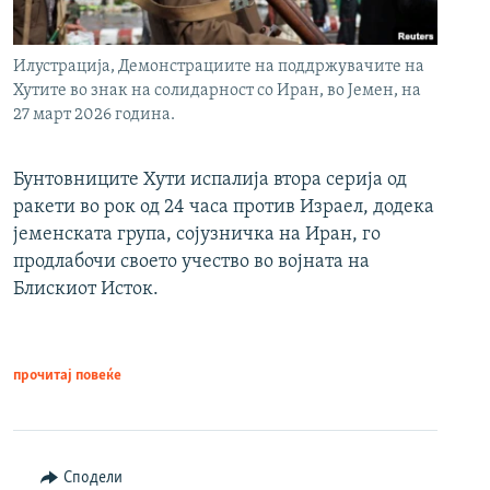
Илустрација, Демонстрациите на поддржувачите на
Хутите во знак на солидарност со Иран, во Јемен, на
27 март 2026 година.
Бунтовниците Хути испалија втора серија од
ракети во рок од 24 часа против Израел, додека
јеменската група, сојузничка на Иран, го
продлабочи своето учество во војната на
Блискиот Исток.
прочитај повеќе
Сподели