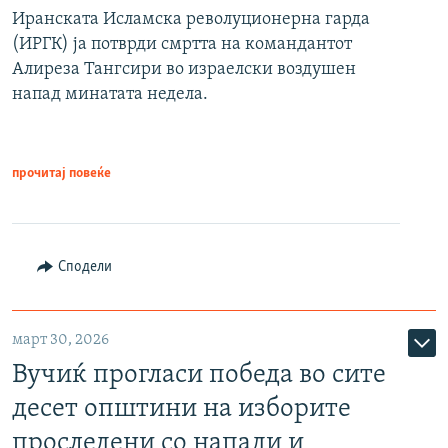
Иранската Исламска револуционерна гарда
(ИРГК) ја потврди смртта на командантот
Алиреза Тангсири во израелски воздушен
напад минатата недела.
прочитај повеќе
Сподели
март 30, 2026
Вучиќ прогласи победа во сите
десет општини на изборите
проследени со напади и