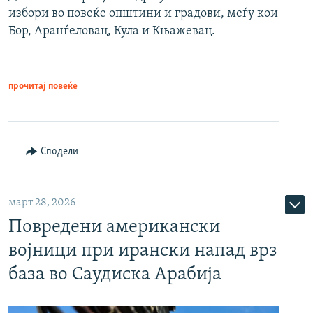
избори во повеќе општини и градови, меѓу кои
Бор, Аранѓеловац, Кула и Књажевац.
прочитај повеќе
Сподели
март 28, 2026
Повредени американски
војници при ирански напад врз
база во Саудиска Арабија