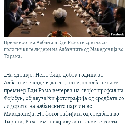
РСЕ веб страници
Премиерот на Албанија Еди Рама се сретна со
политичките лидери на Албанците од Македонија во
Тирана.
„На здравје. Нека биде добра година за
Албанците каде и да се“, напиша албанскиот
премиер Еди Рама вечерва на својот профил на
Фејсбук, објавувајќи фотографија од средбата со
лидерите на албанските партии во
Македонија. На фотографијата од средбата во
Тирана, Рама им наздравува на своите гости.