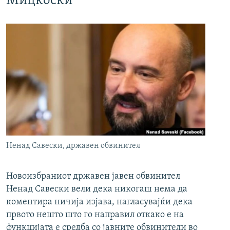
Мицкоски
Ненад Савески, државен обвинител
Новоизбраниот државен јавен обвинител
Ненад Савески вели дека никогаш нема да
коментира ничија изјава, нагласувајќи дека
првото нешто што го направил откако е на
функцијата е средба со јавните обвинители во