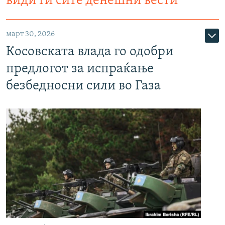
види ги сите денешни вести
март 30, 2026
Косовската влада го одобри
предлогот за испраќање
безбедносни сили во Газа