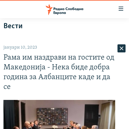
Достапни
линкови
Оди
Вести
на
МАКЕДОНИЈА
содржината
СВЕТ
Оди
јануари 10, 2023
ВИЗУЕЛНО
на
Рама им наздрави на гостите од
главната
ВЕСТИ
навигација
Македонија - Нека биде добра
ШТО ТРЕБА ДА ЗНАЕТЕ
Премини
година за Албанците каде и да
на
ПРИЈАВИ СЕ ЗА ЊУЗЛЕТЕР
се
пребарување
ПОДКАСТ ЗОШТО?
СЛЕДЕТЕ НЕ