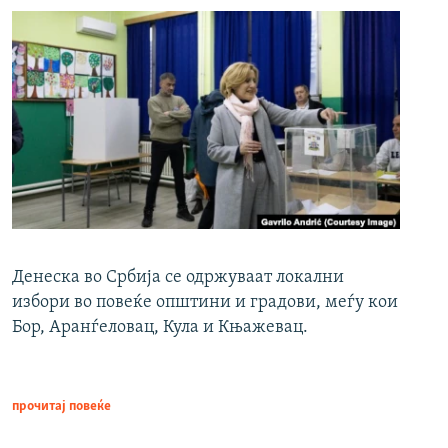
Денеска во Србија се одржуваат локални
избори во повеќе општини и градови, меѓу кои
Бор, Аранѓеловац, Кула и Књажевац.
прочитај повеќе