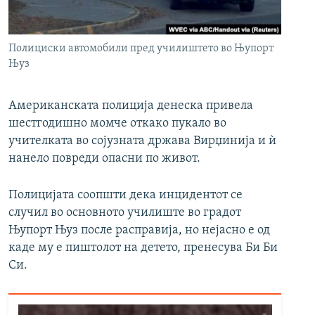
РСЕ веб страници
Полициски автомобили пред училиштето во Њупорт
Њуз
Американската полиција денеска привела
шестгодишно момче откако пукало во
учителката во сојузната држава Вирџинија и ѝ
нанело повреди опасни по живот.
Полицијата соопшти дека инцидентот се
случил во основното училиште во градот
Њупорт Њуз после расправија, но нејасно е од
каде му е пиштолот на детето, пренесува Би Би
Си.