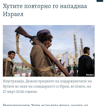
Хутите повторно го нападнаа
Израел
Илустрација, Демонстрациите на поддржувачите на
Хутите во знак на солидарност со Иран, во Јемен, на
27 март 2026 година.
Бунтовниците Хути испалија втора серија од