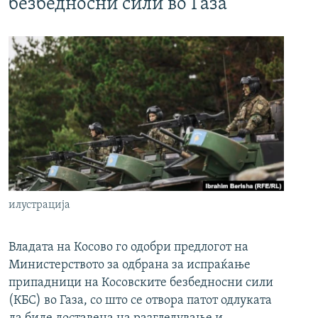
безбедносни сили во Газа
илустрација
Владата на Косово го одобри предлогот на
Министерството за одбрана за испраќање
припадници на Косовските безбедносни сили
(КБС) во Газа, со што се отвора патот одлуката