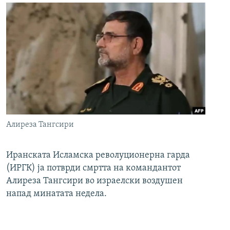
Алиреза Тангсири
Иранската Исламска револуционерна гарда
(ИРГК) ја потврди смртта на командантот
Алиреза Тангсири во израелски воздушен
напад минатата недела.