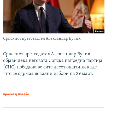
Српскиот претседател Александар Вучиќ
Српскиот претседател Александар Вучиќ
објави дека неговата Српска напредна партија
(СНС) победила во сите десет општини каде
што се одржаа локални избори на 29 март.
прочитај повеќе