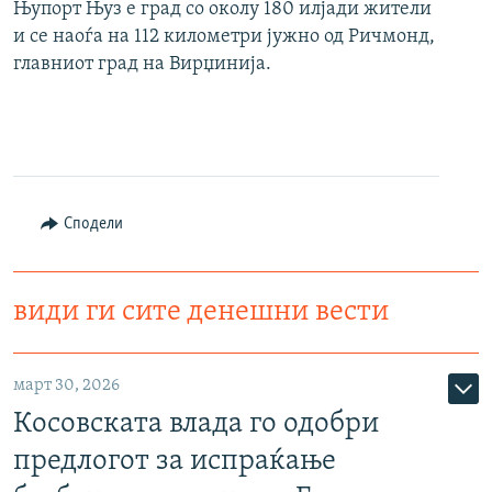
Њупорт Њуз е град со околу 180 илјади жители
и се наоѓа на 112 километри јужно од Ричмонд,
главниот град на Вирџинија.
Сподели
види ги сите денешни вести
март 30, 2026
Косовската влада го одобри
предлогот за испраќање