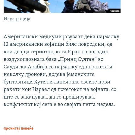
Илустрација
Американски медиуми јавуваат дека најмалку
12 американски војници биле повредени, од
кои двајца сериозно, кога Иран го погодил
воздухопловната база „Принц Султан“ во
Саудиска Арабија со најмалку една ракета и
неколку дронови, додека јеменските
бунтовници Хути ги лансирале своите први
ракети кон Израел од почетокот на војната, со
што се закануваат да го прошируваат
конфликтот кој сега е во својата петта недела.
прочитај повеќе