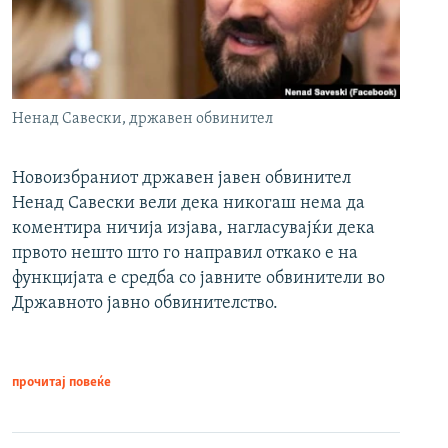
Ненад Савески, државен обвинител
Новоизбраниот државен јавен обвинител
Ненад Савески вели дека никогаш нема да
коментира ничија изјава, нагласувајќи дека
првото нешто што го направил откако е на
функцијата е средба со јавните обвинители во
Државното јавно обвинителство.
прочитај повеќе