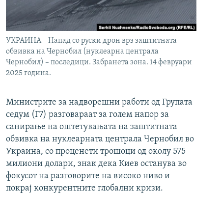
УКРАИНА – Напад со руски дрон врз заштитната
обвивка на Чернобил (нуклеарна централа
Чернобил) – последици. Забранета зона. 14 февруари
2025 година.
Министрите за надворешни работи од Групата
седум (Г7) разговараат за голем напор за
санирање на оштетувањата на заштитната
обвивка на нуклеарната централа Чернобил во
Украина, со проценети трошоци од околу 575
милиони долари, знак дека Киев останува во
фокусот на разговорите на високо ниво и
покрај конкурентните глобални кризи.