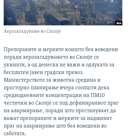
РСЕ веб страници
Аерозагадување во Скопје
Препораките и мерките коишто беа воведени
поради аерозагадувањето во Скопје се
укинати, а од денеска не важи и одлуката за
бесплатен јавен градски превоз.
Министерството за животна средина и
просторно планирање вчера соопшти дека
среднодневните концентрации на ПМ10
честички во Скопје се под дефинираниот праг
на алармирање, поради што престануваат да
важат препораките и мерките за надминат
праг на алармирање што беа воведени во
саботата.