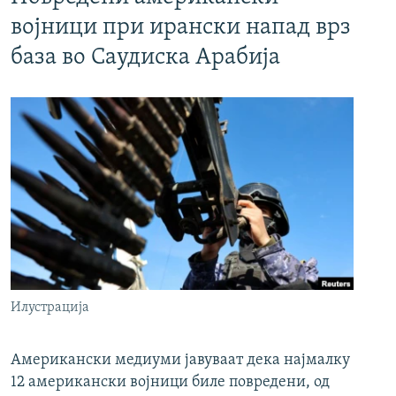
војници при ирански напад врз
база во Саудиска Арабија
Илустрација
Американски медиуми јавуваат дека најмалку
12 американски војници биле повредени, од