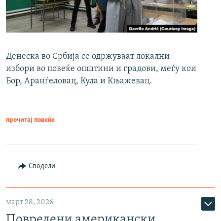
Денеска во Србија се одржуваат локални
избори во повеќе општини и градови, меѓу кои
Бор, Аранѓеловац, Кула и Књажевац.
прочитај повеќе
Сподели
март 28, 2026
Повредени американски