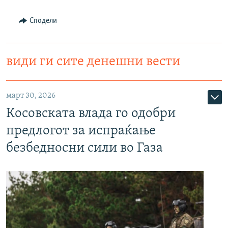
Сподели
види ги сите денешни вести
март 30, 2026
Косовската влада го одобри
предлогот за испраќање
безбедносни сили во Газа