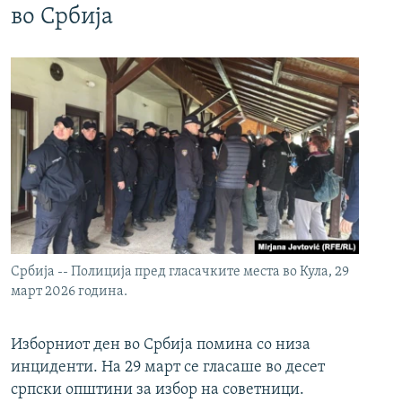
во Србија
Србија -- Полиција пред гласачките места во Кула, 29
март 2026 година.
Изборниот ден во Србија помина со низа
инциденти. На 29 март се гласаше во десет
српски општини за избор на советници.