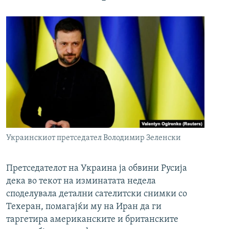
Украинскиот претседател Володимир Зеленски
Претседателот на Украина ја обвини Русија
дека во текот на изминатата недела
споделувала детални сателитски снимки со
Техеран, помагајќи му на Иран да ги
таргетира американските и британските