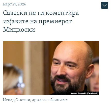
март 27, 2026
Савески не ги коментира
изјавите на премиерот
Мицкоски
Ненад Савески, државен обвинител