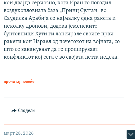
кои двајца сериозно, кога Иран го погодил
воздухопловната база „Принц Султан“ во
Саудиска Арабија со најмалку една ракета и
неколку дронови, додека јеменските
бунтовници Хути ги лансирале своите први
ракети кон Израел од почетокот на војната, со
што се закануваат да го прошируваат
конфликтот кој сега е во својата петта недела.
прочитај повеќе
Сподели
март 28, 2026