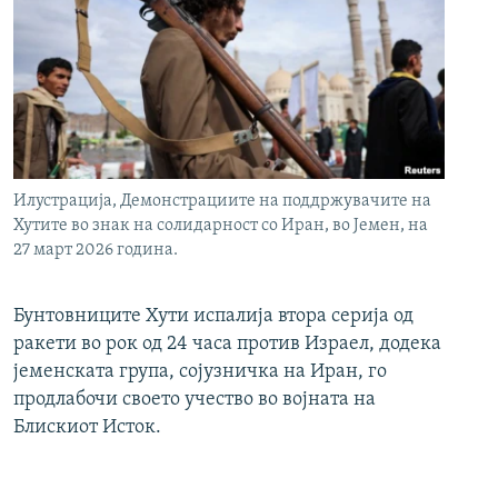
Илустрација, Демонстрациите на поддржувачите на
Хутите во знак на солидарност со Иран, во Јемен, на
27 март 2026 година.
Бунтовниците Хути испалија втора серија од
ракети во рок од 24 часа против Израел, додека
јеменската група, сојузничка на Иран, го
продлабочи своето учество во војната на
Блискиот Исток.