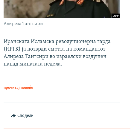
Алиреза Тангсири
Иранската Исламска револуционерна гарда
(ИРГК) ја потврди смртта на командантот
Алиреза Тангсири во израелски воздушен
напад минатата недела.
прочитај повеќе
Сподели