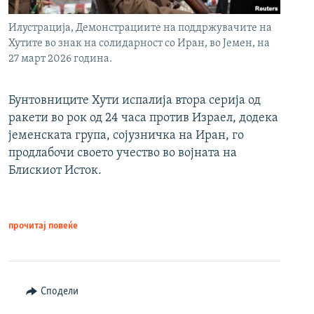
Илустрација, Демонстрациите на поддржувачите на
Хутите во знак на солидарност со Иран, во Јемен, на
27 март 2026 година.
Бунтовниците Хути испалија втора серија од
ракети во рок од 24 часа против Израел, додека
јеменската група, сојузничка на Иран, го
продлабочи своето учество во војната на
Блискиот Исток.
прочитај повеќе
Сподели