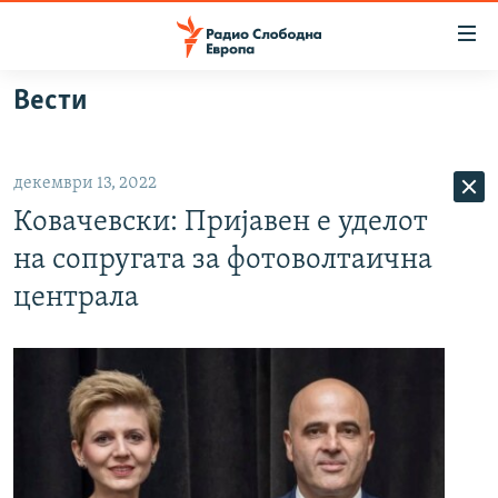
Достапни
линкови
Оди
Вести
на
МАКЕДОНИЈА
содржината
СВЕТ
Оди
декември 13, 2022
ВИЗУЕЛНО
на
Ковачевски: Пријавен е уделот
главната
ВЕСТИ
навигација
на сопругата за фотоволтаична
ШТО ТРЕБА ДА ЗНАЕТЕ
Премини
централа
на
ПРИЈАВИ СЕ ЗА ЊУЗЛЕТЕР
пребарување
ПОДКАСТ ЗОШТО?
СЛЕДЕТЕ НЕ