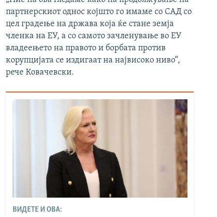
партнерскиот однос којшто го имаме со САД со
цел градење на држава која ќе стане земја
членка на ЕУ, а со самото зачленување во ЕУ
владеењето на правото и борбата против
корупцијата се издигаат на највисоко ниво“,
рече Ковачевски.
ВИДЕТЕ И ОВА: