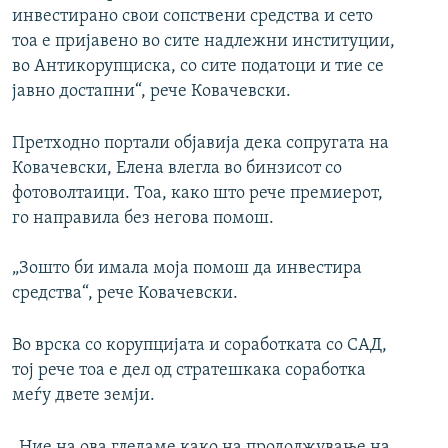
инвестирано свои сопствени средства и сето
тоа е пријавено во сите надлежни институции,
во Антикорупциска, со сите податоци и тие се
јавно достапни“, рече Ковачевски.
Претходно портали објавија дека сопругата на
Ковачевски, Елена влегла во бинзисот со
фотоволтаици. Тоа, како што рече премиерот,
го направила без негова помош.
„Зошто би имала моја помош да инвестира
средства“, рече Ковачевски.
Во врска со корупцијата и соработката со САД,
тој рече тоа е дел од стратешкака соработка
меѓу двете земји.
„Ние на ова гледаме како на продолжување на