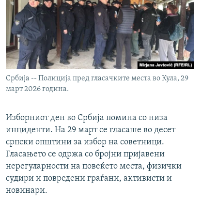
Србија -- Полиција пред гласачките места во Кула, 29
март 2026 година.
Изборниот ден во Србија помина со низа
инциденти. На 29 март се гласаше во десет
српски општини за избор на советници.
Гласањето се одржа со бројни пријавени
нерегуларности на повеќето места, физички
судири и повредени граѓани, активисти и
новинари.