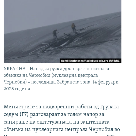
УКРАИНА – Напад со руски дрон врз заштитната
обвивка на Чернобил (нуклеарна централа
Чернобил) – последици. Забранета зона. 14 февруари
2025 година.
Министрите за надворешни работи од Групата
седум (Г7) разговараат за голем напор за
санирање на оштетувањата на заштитната
обвивка на нуклеарната централа Чернобил во