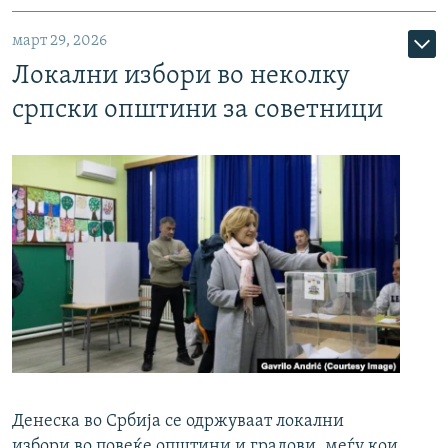
март 29, 2026
Локални избори во неколку
српски општини за советници
Денеска во Србија се одржуваат локални
избори во повеќе општини и градови, меѓу кои