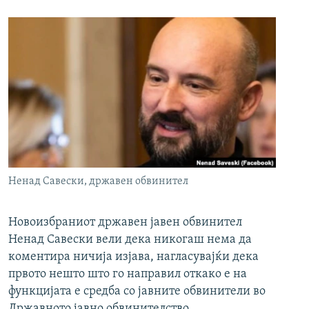
Ненад Савески, државен обвинител
Новоизбраниот државен јавен обвинител
Ненад Савески вели дека никогаш нема да
коментира ничија изјава, нагласувајќи дека
првото нешто што го направил откако е на
функцијата е средба со јавните обвинители во
Државното јавно обвинителство.