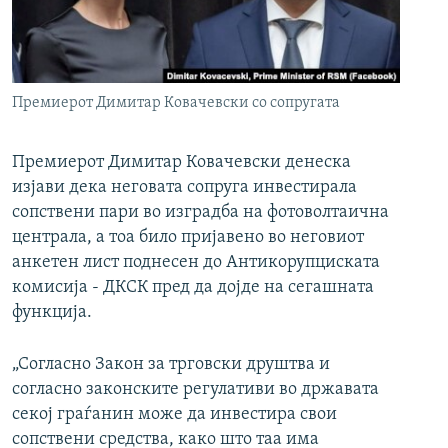
РСЕ веб страници
Премиерот Димитар Ковачевски со сопругата
Премиерот Димитар Ковачевски денеска
изјави дека неговата сопруга инвестирала
сопствени пари во изградба на фотоволтаична
централа, а тоа било пријавено во неговиот
анкетен лист поднесен до Антикорупциската
комисија - ДКСК пред да дојде на сегашната
функција.
„Согласно Закон за трговски друштва и
согласно законските регулативи во државата
секој граѓанин може да инвестира свои
сопствени средства, како што таа има