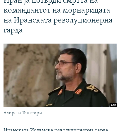
Иран ја потврди смртта на
командантот на морнарицата
на Иранската револуционерна
гарда
Алиреза Тангсири
Иранската Исламска револуционерна гарда