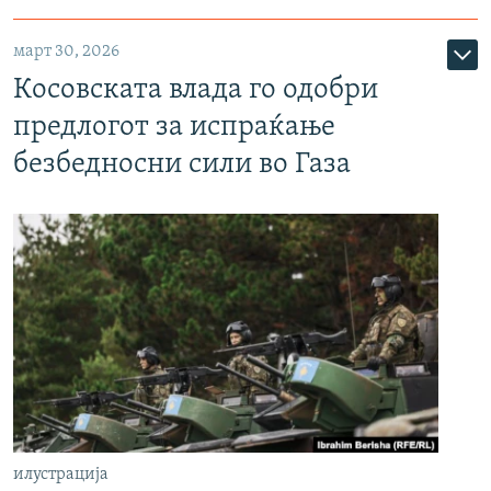
март 30, 2026
Косовската влада го одобри
предлогот за испраќање
безбедносни сили во Газа
илустрација