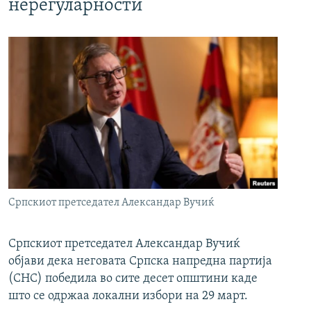
нерегуларности
Српскиот претседател Александар Вучиќ
Српскиот претседател Александар Вучиќ
објави дека неговата Српска напредна партија
(СНС) победила во сите десет општини каде
што се одржаа локални избори на 29 март.