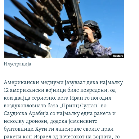
Илустрација
Американски медиуми јавуваат дека најмалку
12 американски војници биле повредени, од
кои двајца сериозно, кога Иран го погодил
воздухопловната база „Принц Султан“ во
Саудиска Арабија со најмалку една ракета и
неколку дронови, додека јеменските
бунтовници Хути ги лансирале своите први
ракети кон Израел од почетокот на војната, со