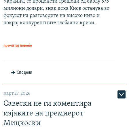
Украина, со проценети трошоци од околу 575
милиони долари, знак дека Киев останува во
фокусот на разговорите на високо ниво и
покрај конкурентните глобални кризи.
прочитај повеќе
Сподели
март 27, 2026
Савески не ги коментира
изјавите на премиерот
Мицкоски