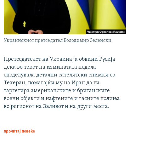
Украинскиот претседател Володимир Зеленски
Претседателот на Украина ја обвини Русија
дека во текот на изминатата недела
споделувала детални сателитски снимки со
Техеран, помагајќи му на Иран да ги
таргетира американските и британските
воени објекти и нафтените и гасните полиња
во регионот на Заливот и на други места.
прочитај повеќе