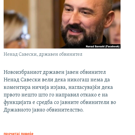
Ненад Савески, државен обвинител
Новоизбраниот државен јавен обвинител
Ненад Савески вели дека никогаш нема да
коментира ничија изјава, нагласувајќи дека
првото нешто што го направил откако е на
функцијата е средба со јавните обвинители во
Државното јавно обвинителство.
прочитај повеќе