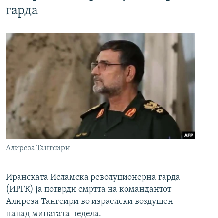
гарда
Алиреза Тангсири
Иранската Исламска револуционерна гарда
(ИРГК) ја потврди смртта на командантот
Алиреза Тангсири во израелски воздушен
напад минатата недела.