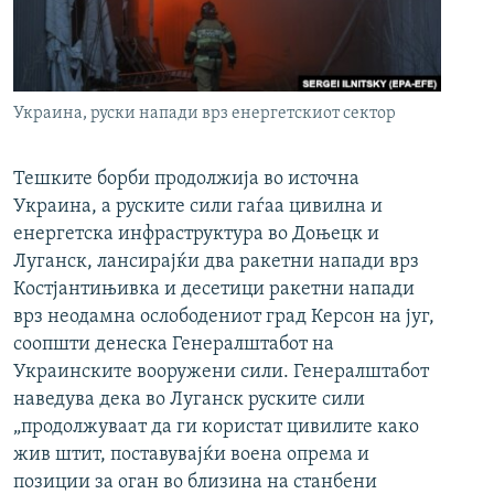
РСЕ веб страници
Украина, руски напади врз енергетскиот сектор
Тешките борби продолжија во источна
Украина, а руските сили гаѓаа цивилна и
енергетска инфраструктура во Доњецк и
Луганск, лансирајќи два ракетни напади врз
Костјантињивка и десетици ракетни напади
врз неодамна ослободениот град Керсон на југ,
соопшти денеска Генералштабот на
Украинските вооружени сили. Генералштабот
наведува дека во Луганск руските сили
„продолжуваат да ги користат цивилите како
жив штит, поставувајќи воена опрема и
позиции за оган во близина на станбени