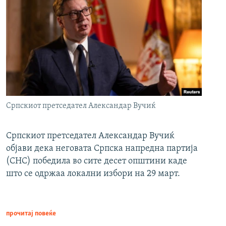
Српскиот претседател Александар Вучиќ
Српскиот претседател Александар Вучиќ
објави дека неговата Српска напредна партија
(СНС) победила во сите десет општини каде
што се одржаа локални избори на 29 март.
прочитај повеќе