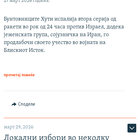
27 март 2026 година.
Бунтовниците Хути испалија втора серија од
ракети во рок од 24 часа против Израел, додека
јеменската група, сојузничка на Иран, го
продлабочи своето учество во војната на
Блискиот Исток.
прочитај повеќе
Сподели
март 29, 2026
Локални избори во неколку