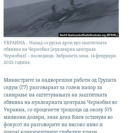
УКРАИНА – Напад со руски дрон врз заштитната
обвивка на Чернобил (нуклеарна централа
Чернобил) – последици. Забранета зона. 14 февруари
2025 година.
Министрите за надворешни работи од Групата
седум (Г7) разговараат за голем напор за
санирање на оштетувањата на заштитната
обвивка на нуклеарната централа Чернобил во
Украина, со проценети трошоци од околу 575
милиони долари, знак дека Киев останува во
фокусот на разговорите на високо ниво и
покрај конкурентните глобални кризи.