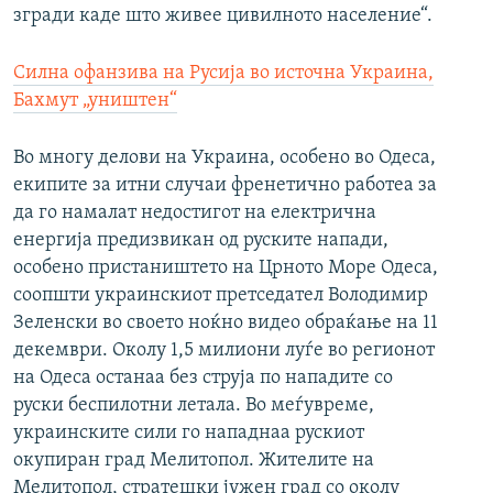
згради каде што живее цивилното население“.
Силна офанзива на Русија во источна Украина,
Бахмут „уништен“
Во многу делови на Украина, особено во Одеса,
екипите за итни случаи френетично работеа за
да го намалат недостигот на електрична
енергија предизвикан од руските напади,
особено пристаништето на Црното Море Одеса,
соопшти украинскиот претседател Володимир
Зеленски во своето ноќно видео обраќање на 11
декември. Околу 1,5 милиони луѓе во регионот
на Одеса останаа без струја по нападите со
руски беспилотни летала. Во меѓувреме,
украинските сили го нападнаа рускиот
окупиран град Мелитопол. Жителите на
Мелитопол, стратешки јужен град со околу