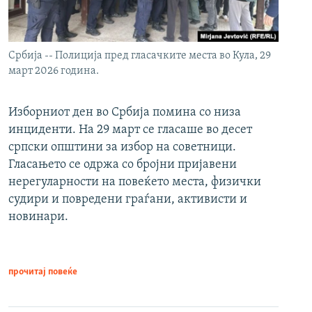
Србија -- Полиција пред гласачките места во Кула, 29
март 2026 година.
Изборниот ден во Србија помина со низа
инциденти. На 29 март се гласаше во десет
српски општини за избор на советници.
Гласањето се одржа со бројни пријавени
нерегуларности на повеќето места, физички
судири и повредени граѓани, активисти и
новинари.
прочитај повеќе