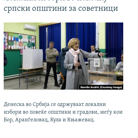
српски општини за советници
Денеска во Србија се одржуваат локални
избори во повеќе општини и градови, меѓу кои
Бор, Аранѓеловац, Кула и Књажевац.