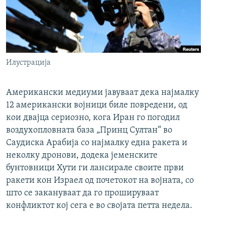
Илустрација
Американски медиуми јавуваат дека најмалку
12 американски војници биле повредени, од
кои двајца сериозно, кога Иран го погодил
воздухопловната база „Принц Султан“ во
Саудиска Арабија со најмалку една ракета и
неколку дронови, додека јеменските
бунтовници Хути ги лансирале своите први
ракети кон Израел од почетокот на војната, со
што се закануваат да го прошируваат
конфликтот кој сега е во својата петта недела.