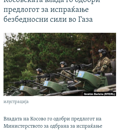
Косовската влада го одобри
предлогот за испраќање
безбедносни сили во Газа
илустрација
Владата на Косово го одобри предлогот на
Министерството за одбрана за испраќање