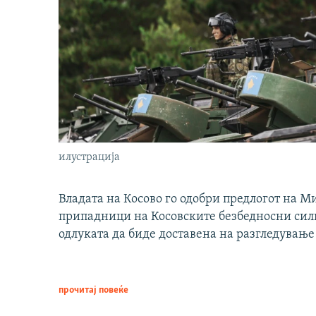
илустрација
Владата на Косово го одобри предлогот на М
припадници на Косовските безбедносни сили 
одлуката да биде доставена на разгледување
прочитај повеќе