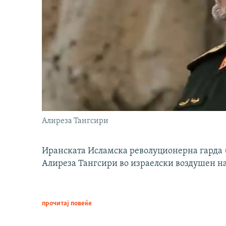
Алиреза Тангсири
Иранската Исламска револуционерна гарда (
Алиреза Тангсири во израелски воздушен н
прочитај повеќе