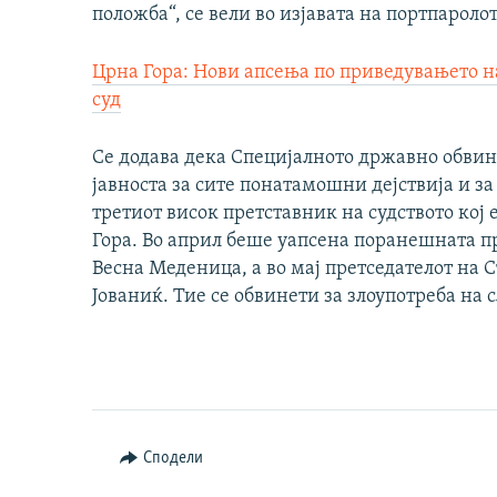
положба“, се вели во изјавата на портпарол
Црна Гора: Нови апсења по приведувањето 
суд
Се додава дека Специјалното државно обви
јавноста за сите понатамошни дејствија и за
третиот висок претставник на судството кој 
Гора. Во април беше уапсена поранешната пр
Весна Меденица, а во мај претседателот на 
Јованиќ. Тие се обвинети за злоупотреба на
Сподели