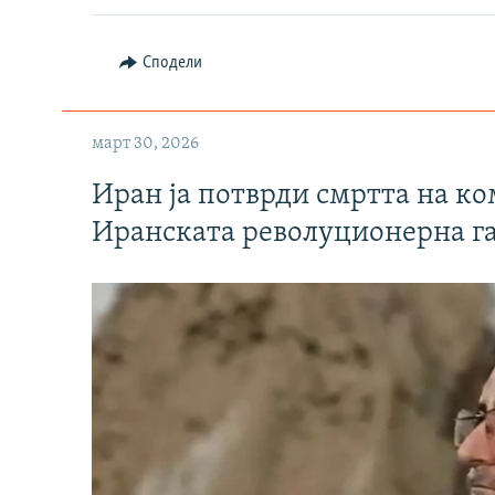
Сподели
март 30, 2026
Иран ја потврди смртта на к
Иранската револуционерна г