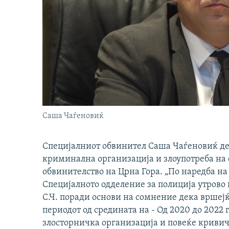
Саша Чаѓеновиќ
Специјалниот обвинител Саша Чаѓеновиќ ден
криминална организација и злоупотреба на
обвинителство на Црна Гора. „По наредба н
Специјалното одделение за полиција утрово 
С.Ч. поради основи на сомнение дека вршејќ
периодот од средината на - Од 2020 до 2022
злосторничка организација и повеќе кривич