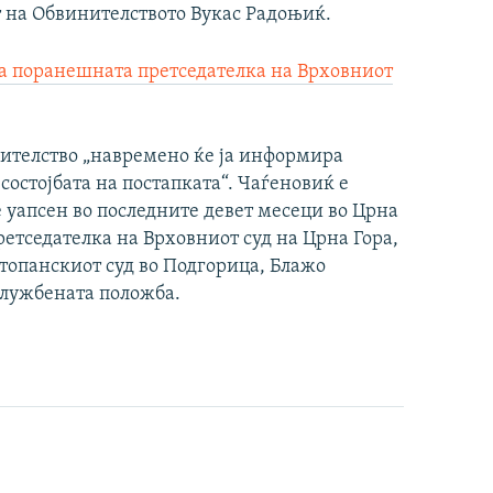
от на Обвинителството Вукас Радоњиќ.
на поранешната претседателка на Врховниот
нителство „навремено ќе ја информира
 состојбата на постапката“. Чаѓеновиќ е
е уапсен во последните девет месеци во Црна
етседателка на Врховниот суд на Црна Гора,
Стопанскиот суд во Подгорица, Блажо
 службената положба.