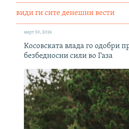
види ги сите денешни вести
март 30, 2026
Косовската влада го одобри п
безбедносни сили во Газа