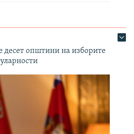
те десет општини на изборите
гуларности