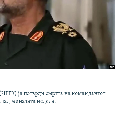
ИРГК) ја потврди смртта на командантот
апад минатата недела.