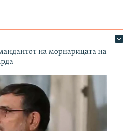
омандантот на морнарицата на
арда