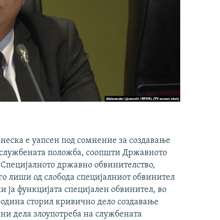
еска е уапсен под сомнение за создавање
 службената положба, соопшти Државното
а Специјалното државно обвинителство,
го лиши од слобода специјалниот обвинител
и ја функцијата специјален обвинител, во
 година сторил кривично дело создавање
ни дела злоупотреба на службената