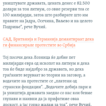
уништувате државата, цената денес е 82.500
долари за тон литиум, со овие резерви тоа се
100 милијарди, затоа што разбирате што им
правите на Јадра, Осечина, Ваљево и на целото
Подриње“, рече Вучиќ.
САД, Британија и Германија демантираат дека
ги финансирале протестите во Србија
Тој посочи дека Лозница ќе добие пет
милијарди евра од ископот на литиум и дека
тоа ќе биде најдобро за државата, но дека
граѓаните веруваат во теории на заговор, а
водачите на протестите се „платени од
странски фондации“. „Водачите добија пари и
ја уништија државата заедно со нас кои бевме
глупави и наивни да ја прифатиме оваа
дрскост, а јас горко жалам за тоа“, рече Вучиќ.