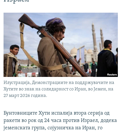
Илустрација, Демонстрациите на поддржувачите на
Хутите во знак на солидарност со Иран, во Јемен, на
27 март 2026 година.
Бунтовниците Хути испалија втора серија од
ракети во рок од 24 часа против Израел, додека
јеменската група, сојузничка на Иран, го