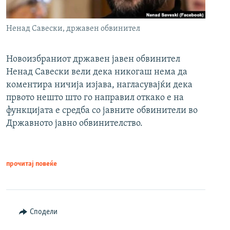
Ненад Савески, државен обвинител
Новоизбраниот државен јавен обвинител
Ненад Савески вели дека никогаш нема да
коментира ничија изјава, нагласувајќи дека
првото нешто што го направил откако е на
функцијата е средба со јавните обвинители во
Државното јавно обвинителство.
прочитај повеќе
Сподели