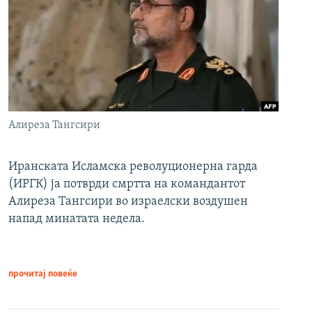
Алиреза Тангсири
Иранската Исламска револуционерна гарда
(ИРГК) ја потврди смртта на командантот
Алиреза Тангсири во израелски воздушен
напад минатата недела.
прочитај повеќе