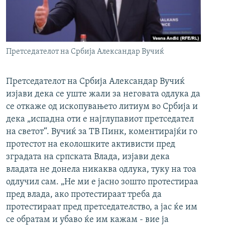
РСЕ веб страници
Претседателот на Србија Александар Вучиќ
Претседателот на Србија Александар Вучиќ
изјави дека се уште жали за неговата одлука да
се откаже од ископувањето литиум во Србија и
дека „испадна оти е најглупавиот претседател
на светот“. Вучиќ за ТВ Пинк, коментирајќи го
протестот на еколошките активисти пред
зградата на српската Влада, изјави дека
владата не донела никаква одлука, туку на тоа
одлучил сам. „Не ми е јасно зошто протестираа
пред влада, ако протестираат треба да
протестираат пред претседателство, а јас ќе им
се обратам и убаво ќе им кажам - вие ја