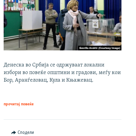
Денеска во Србија се одржуваат локални
избори во повеќе општини и градови, меѓу кои
Бор, Аранѓеловац, Кула и Књажевац.
прочитај повеќе
Сподели