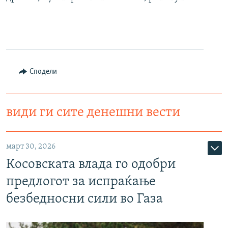
Сподели
види ги сите денешни вести
март 30, 2026
Косовската влада го одобри
предлогот за испраќање
безбедносни сили во Газа