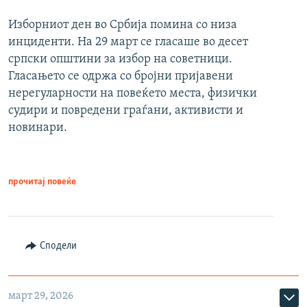
Изборниот ден во Србија помина со низа
инциденти. На 29 март се гласаше во десет
српски општини за избор на советници.
Гласањето се одржа со бројни пријавени
нерегуларности на повеќето места, физички
судири и повредени граѓани, активисти и
новинари.
прочитај повеќе
Сподели
март 29, 2026