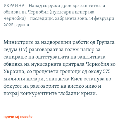
УКРАИНА – Напад со руски дрон врз заштитната
обвивка на Чернобил (нуклеарна централа
Чернобил) – последици. Забранета зона. 14 февруари
2025 година.
Министрите за надворешни работи од Групата
седум (Г7) разговараат за голем напор за
санирање на оштетувањата на заштитната
обвивка на нуклеарната централа Чернобил во
Украина, со проценети трошоци од околу 575
милиони долари, знак дека Киев останува во
фокусот на разговорите на високо ниво и
покрај конкурентните глобални кризи.
прочитај повеќе