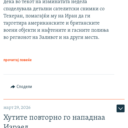
дека во текот на изминатата недела
споделувала детални сателитски снимки со
Техеран, помагајќи му на Иран да ги
таргетира американските и британските
воени објекти и нафтените и гасните полиња
во регионот на Заливот и на други места.
прочитај повеќе
Сподели
март 29, 2026
Хутите повторно го нападнаа
Израел