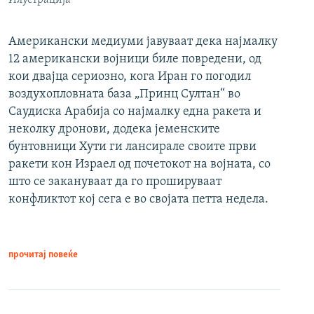
Илустрација
Американски медиуми јавуваат дека најмалку
12 американски војници биле повредени, од
кои двајца сериозно, кога Иран го погодил
воздухопловната база „Принц Султан“ во
Саудиска Арабија со најмалку една ракета и
неколку дронови, додека јеменските
бунтовници Хути ги лансирале своите први
ракети кон Израел од почетокот на војната, со
што се закануваат да го прошируваат
конфликтот кој сега е во својата петта недела.
прочитај повеќе