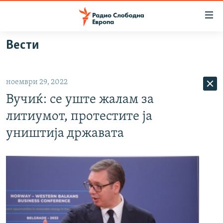
Достапни
линкови
Оди
Вести
на
МАКЕДОНИЈА
содржината
СВЕТ
Оди
ноември 29, 2022
ВИЗУЕЛНО
на
Вучиќ: се уште жалам за
главната
ВЕСТИ
навигација
литиумот, протестите ја
ШТО ТРЕБА ДА ЗНАЕТЕ
Премини
уништија државата
на
ПРИЈАВИ СЕ ЗА ЊУЗЛЕТЕР
пребарување
ПОДКАСТ ЗОШТО?
СЛЕДЕТЕ НЕ