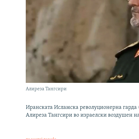
Алиреза Тангсири
Иранската Исламска револуционерна гарда (
Алиреза Тангсири во израелски воздушен н