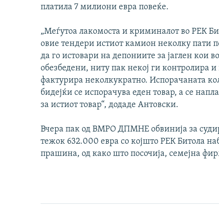
платила 7 милиони евра повеќе.
„Меѓутоа лакомоста и криминалот во РЕК Би
овие тендери истиот камион неколку пати п
да го истовари на депониите за јаглен кои 
обезбедени, ниту пак некој ги контролира и 
фактурира неколкукратно. Испорачаната ко
бидејќи се испорачува еден товар, а се напл
за истиот товар“, додаде Антовски.
Вчера пак од ВМРО ДПМНЕ обвинија за судир
тежок 632.000 евра со којшто РЕК Битола на
прашина, од како што посочија, семејна фи