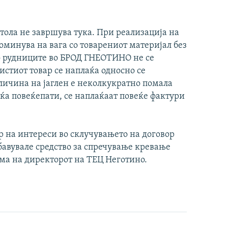
тола не завршува тука. При реализација на
оминува на вага со товарениот материјал без
во рудниците во БРОД ГНЕОТИНО не се
истиот товар се наплаќа односно се
личина на јаглен е неколкукратно помала
аќа повеќепати, се наплаќаат повеќе фактури
 на интереси во склучувањето на договор
бавувале средство за спречување кревање
рма на директорот на ТЕЦ Неготино.