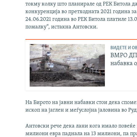
токму колку што планирале од РЕК Битола д
конкуренција во претходната 2021 година за 
24.06.2021 година во РЕК Битола платиле 13.
помалку“, истакна Антовски.
ВИДЕТЕ И ОВ
ВМРО ДПМ
набавка 
На Бирото на јавни набавки стои дека споме
ископ на јаглен и меѓуслојна јаловина во Ру
Антовски рече дека лани кога имало повеќе 
милиони евра паднала на 13 милиони, па пр