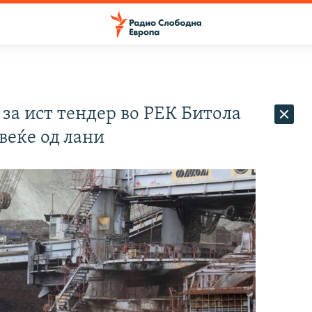
а ист тендер во РЕК Битола
веќе од лани