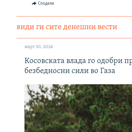
Сподели
види ги сите денешни вести
март 30, 2026
Косовската влада го одобри п
безбедносни сили во Газа