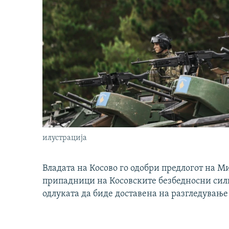
илустрација
Владата на Косово го одобри предлогот на М
припадници на Косовските безбедносни сили 
одлуката да биде доставена на разгледување