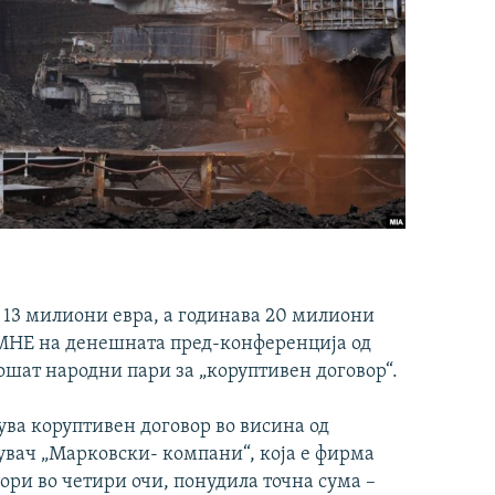
и 13 милиони евра, а годинава 20 милиони
МНЕ на денешната пред-конференција од
ошат народни пари за „коруптивен договор“.
чува коруптивен договор во висина од
дувач „Марковски- компани“, која е фирма
ори во четири очи, понудила точна сума –