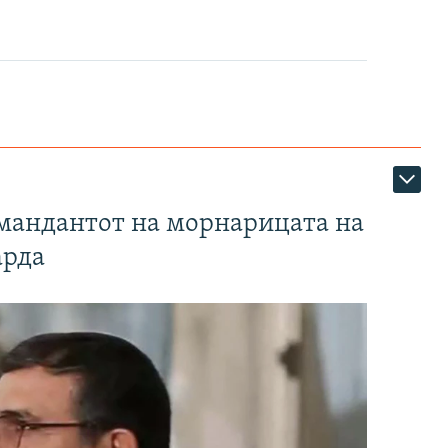
омандантот на морнарицата на
арда