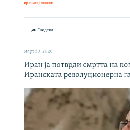
прочитај повеќе
Сподели
март 30, 2026
Иран ја потврди смртта на к
Иранската револуционерна г