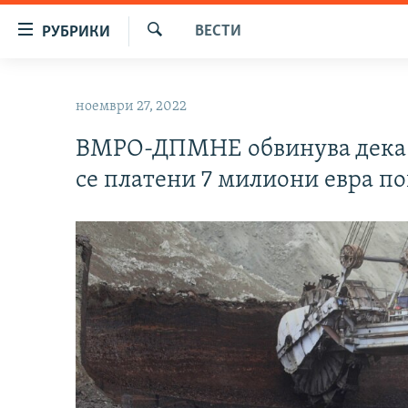
Достапни
ВЕСТИ
РУБРИКИ
линкови
Барај
Оди
МАКЕДОНИЈА
на
ноември 27, 2022
СВЕТ
содржината
Оди
ВМРО-ДПМНЕ обвинува дека з
ВИЗУЕЛНО
на
се платени 7 милиони евра по
ВЕСТИ
главната
навигација
ШТО ТРЕБА ДА ЗНАЕТЕ
Премини
ПРИЈАВИ СЕ ЗА ЊУЗЛЕТЕР
на
пребарување
ПОДКАСТ ЗОШТО?