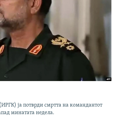
ИРГК) ја потврди смртта на командантот
апад минатата недела.