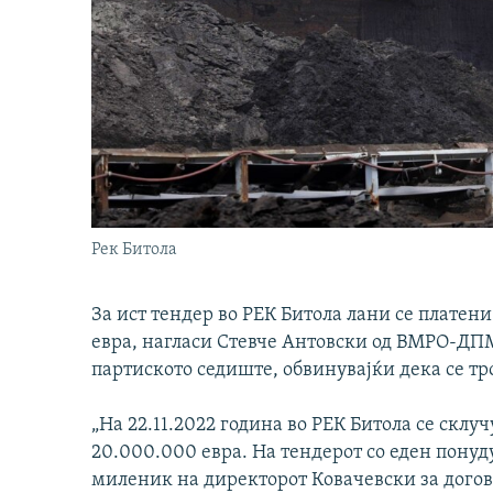
Рек Битола
За ист тендер во РЕК Битола лани се платен
евра, нагласи Стевче Антовски од ВМРО-ДП
партиското седиште, обвинувајќи дека се тр
„На 22.11.2022 година во РЕК Битола се склу
20.000.000 евра. На тендерот со еден пону
миленик на директорот Ковачевски за догов