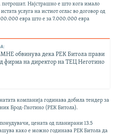
а потрошат. Најстрашно е што кога имало
истата услуга на истиот оглас во договор од
000.000 евра што е за 7.000.000 евра
А:
НЕ обвинува дека РЕК Битола прави
од фирма на директор на ТЕЦ Неготино
натата компанија годинава добила тендер за
дник Брод-Гнотино (РЕК Битола).
понудувачи, цената од планирани 13.5
ашува како е можно годинава РЕК Битола да