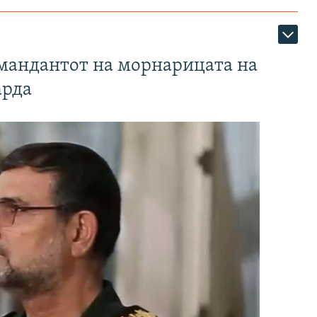
омандантот на морнарицата на
арда