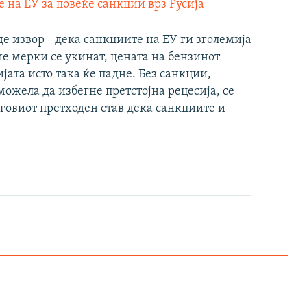
е на ЕУ за повеќе санкции врз Русија
де извор - дека санкциите на ЕУ ги зголемија
ие мерки се укинат, цената на бензинот
јата исто така ќе падне. Без санкции,
можела да избегне претстојна рецесија, се
еговиот претходен став дека санкциите и