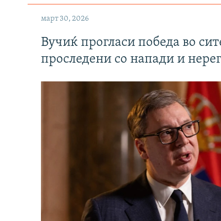
март 30, 2026
Вучиќ прогласи победа во си
проследени со напади и нере