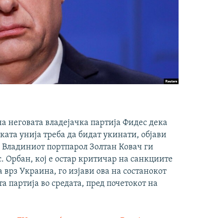
а неговата владејачка партија Фидес дека
ката унија треба да бидат укинати, објави
 Владиниот портпарол Золтан Ковач ги
. Орбан, кој е остар критичар на санкциите
 врз Украина, го изјави ова на состанокот
а партија во средата, пред почетокот на