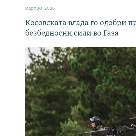
март 30, 2026
Косовската влада го одобри п
безбедносни сили во Газа