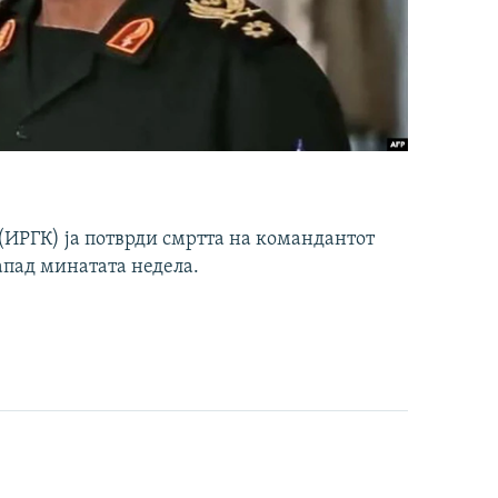
ИРГК) ја потврди смртта на командантот
апад минатата недела.