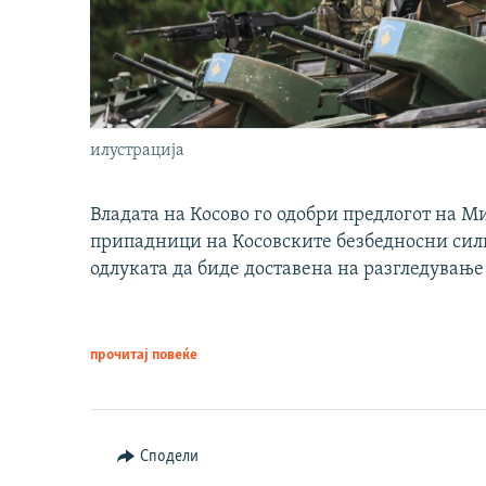
илустрација
Владата на Косово го одобри предлогот на М
припадници на Косовските безбедносни сили 
одлуката да биде доставена на разгледување
прочитај повеќе
Сподели