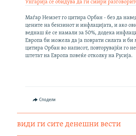
Унгарија се обидува да ги смири разговорит
Маѓар Немзет го цитира Орбан - без да наве
цените на бензинот и инфлацијата, и ако ов
веднаш ќе се намали за 50%, додека инфлаци
Европа би можела да ја поврати силата и би 
цитира Орбан во написот, повторувајќи го н
штетат на Европа повеќе отколку на Русија.
Сподели
види ги сите денешни вести