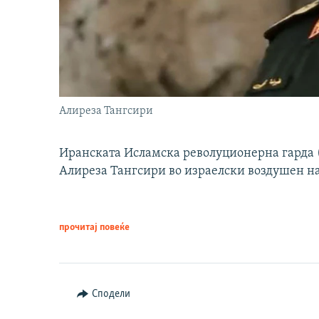
Алиреза Тангсири
Иранската Исламска револуционерна гарда (
Алиреза Тангсири во израелски воздушен н
прочитај повеќе
Сподели