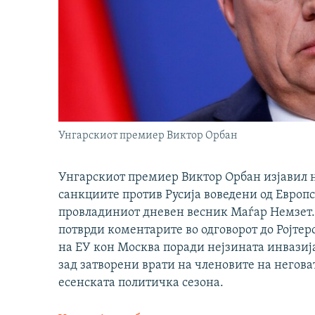
Унгарскиот премиер Виктор Орбан
Унгарскиот премиер Виктор Орбан изјавил н
санкциите против Русија воведени од Европс
провладиниот дневен весник Маѓар Немзет.
потврди коментарите во одговорот до Ројтерс
на ЕУ кон Москва поради нејзината инвазија
зад затворени врати на членовите на неговат
есенската политичка сезона.