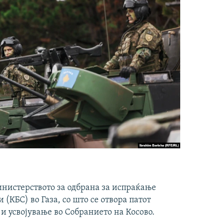
инистерството за одбрана за испраќање
(КБС) во Газа, со што се отвора патот
 и усвојување во Собранието на Косово.