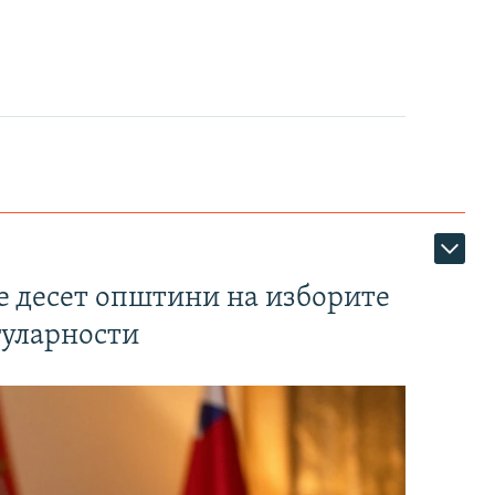
те десет општини на изборите
гуларности