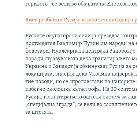
горивото“, се вели во објавата на Енерхоатом
Киев ја обвини Русија за ракетен напад врз
Руските окупаторски сили ја презедоа контр
претседател Владимир Путин им нареди на в
февруари. Нуклеарната централа Запорожје 
поради стравувањата дека гранатирањето мо
Украина и Западот ја обвинуваат Русија за
локацијата, знаејќи дека Украина највероја
тие наводи, но се спротивстави на напорите 
избегне еколошка катастрофа. На 20 септем
Русија, гранатирањето оштети систем за лад
„специјална зграда“, се вели во соопштениет
за штетата.