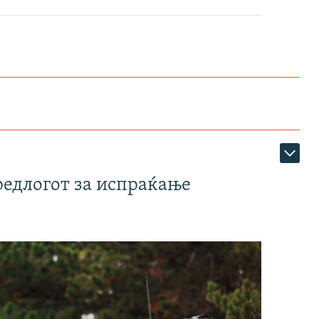
редлогот за испраќање