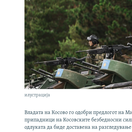
илустрација
Владата на Косово го одобри предлогот на М
припадници на Косовските безбедносни сили 
одлуката да биде доставена на разгледување