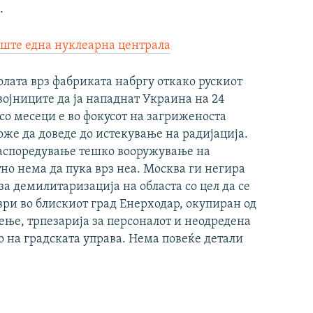
.
 уште една нуклеарна централа
олата врз фабриката набргу откако рускиот
ојниците да ја нападнат Украина на 24
со месеци е во фокусот на загриженоста
же да доведе до истекување на радијација.
 распоредување тешко вооружување на
тно нема да пука врз неа. Москва ги негира
за демилитаризација на областа со цел да се
ври во блискиот град Енерходар, окупиран од
ење, трпезарија за персоналот и неодредена
о на градската управа. Нема повеќе детали