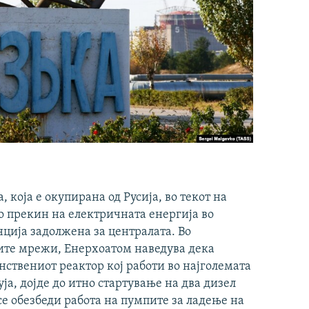
која е окупирана од Русија, во текот на
о прекин на електричната енергија во
ција задолжена за централата. Во
ите мрежи, Енерхоатом наведува дека
ствениот реактор кој работи во најголемата
ја, дојде до итно стартување на два дизел
се обезбеди работа на пумпите за ладење на