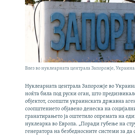
Влез во нуклеарната централа Запорожје, Украина
Нуклеарната централа Запорожје во Украина, 
ноќта била под руски оган, што предизвикал
објектот, соопшти украинската државна аген
соопштението објавено денеска на социјалн
гранатирањето ја оштетило опремата на един
нуклеарка во Европа. „Поради губење на стру
генератора на безбедносните системи за да 