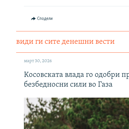
Сподели
види ги сите денешни вести
март 30, 2026
Косовската влада го одобри п
безбедносни сили во Газа