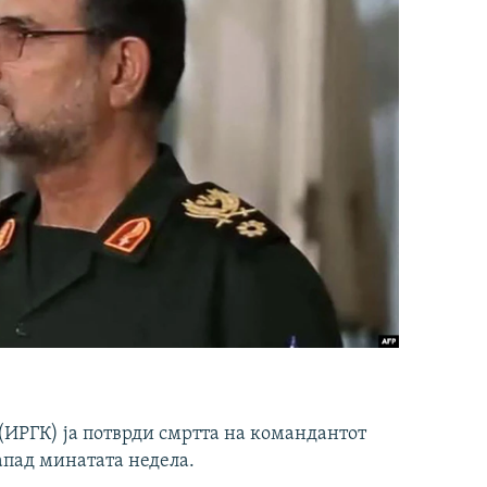
ИРГК) ја потврди смртта на командантот
апад минатата недела.