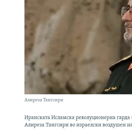
Алиреза Тангсири
Иранската Исламска револуционерна гарда (
Алиреза Тангсири во израелски воздушен н