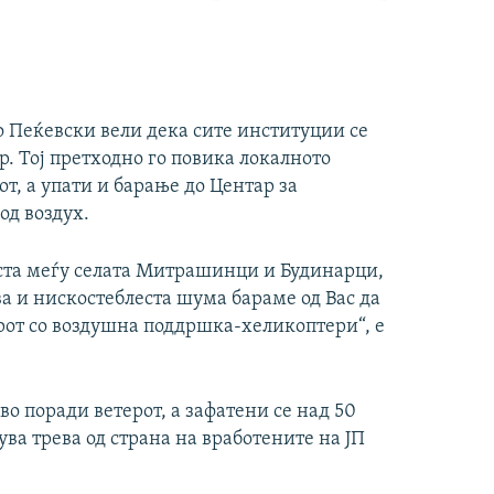
 Пеќевски вели дека сите институции се
. Тој претходно го повика локалното
т, а упати и барање до Центар за
од воздух.
ста меѓу селата Митрашинци и Будинарци,
ва и нискостеблеста шума бараме од Вас да
арот со воздушна поддршка-хеликоптери“, е
о поради ветерот, а зафатени се над 50
ва трева од страна на вработените на ЈП