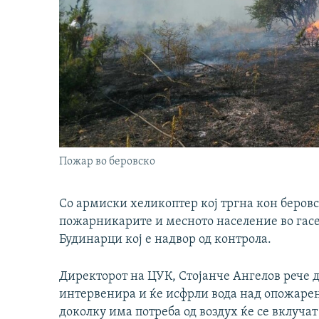
Пожар во беровско
Со армиски хеликоптер кој тргна кон беровс
пожарникарите и месното население во гас
Будинарци кој е надвор од контрола.
Директорот на ЦУК, Стојанче Ангелов рече 
интервенира и ќе исфрли вода над опожарен
доколку има потреба од воздух ќе се вклуча