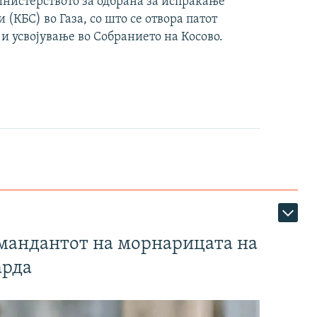
инистерството за одбрана за испраќање
(КБС) во Газа, со што се отвора патот
 и усвојување во Собранието на Косово.
омандантот на морнарицата на
арда