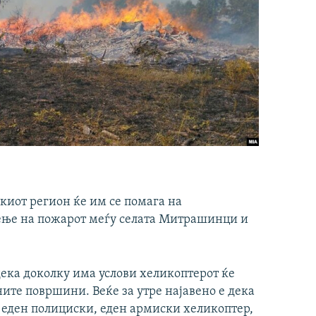
киот регион ќе им се помага на
ење на пожарот меѓу селата Митрашинци и
дека доколку има услови хеликоптерот ќе
ите површини. Веќе за утре најавено е дека
т еден полициски, еден армиски хеликоптер,