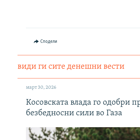
Сподели
види ги сите денешни вести
март 30, 2026
Косовската влада го одобри п
безбедносни сили во Газа