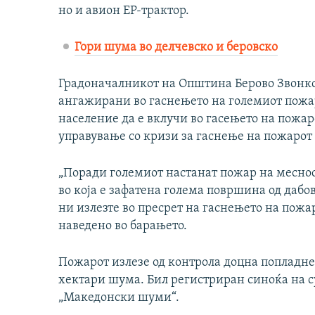
но и авион ЕР-трактор.
Гори шума во делчевско и беровско
Градоначалникот на Општина Берово Звонко
ангажирани во гаснењето на големиот пожар
население да е вклучи во гасењето на пожаро
управување со кризи за гаснење на пожарот 
„Поради големиот настанат пожар на месно
во која е зафатена голема површина од дабо
ни излезте во пресрет на гаснењето на пож
наведено во барањето.
Пожарот излезе од контрола доцна попладнев
хектари шума. Бил регистриран синоќа на су
„Македонски шуми“.