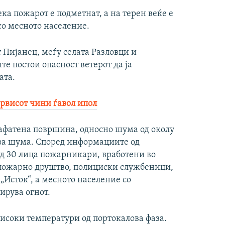
а пожарот е подметнат, а на терен веќе е
со месното население.
 Пијанец, меѓу селата Разловци и
те постои опасност ветерот да ја
ата.
рвисот чини ѓавол ипол
зафатена површина, односно шума од околу
рова шума. Според информациите од
ад 30 лица пожарникари, вработени во
пожарно друштво, полициски службеници,
„Исток“, а месното население со
ирува огнот.
 високи температури од портокалова фаза.