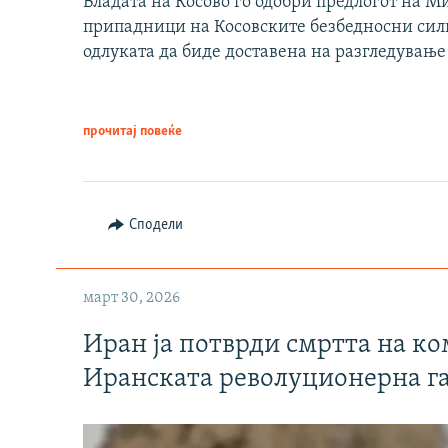
Владата на Косово го одобри предлогот на М
припадници на Косовските безбедносни сили 
одлуката да биде доставена на разгледување
прочитај повеќе
Сподели
март 30, 2026
Иран ја потврди смртта на к
Иранската револуционерна г