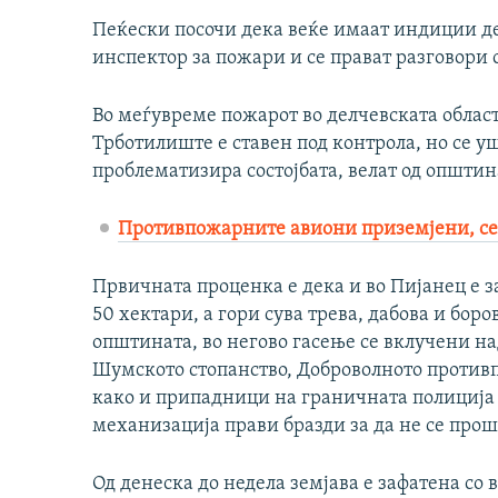
Пеќески посочи дека веќе имаат индиции дек
инспектор за пожари и се прават разговори 
Во меѓувреме пожарот во делчевската област
Трботилиште е ставен под контрола, но се уш
проблематизира состојбата, велат од општин
Противпожарните авиони приземјени, се
Првичната проценка е дека и во Пијанец е 
50 хектари, а гори сува трева, дабова и бо
општината, во негово гасење се вклучени н
Шумското стопанство, Доброволното против
како и припадници на граничната полиција 
механизација прави бразди за да не се прош
Од денеска до недела земјава е зафатена со