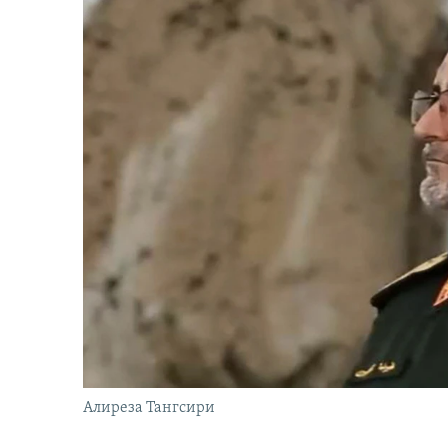
Алиреза Тангсири