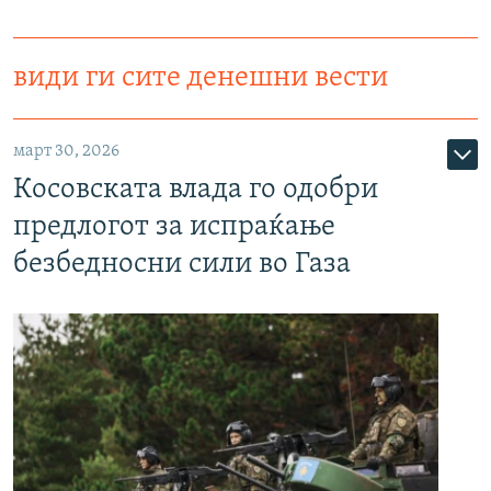
види ги сите денешни вести
март 30, 2026
Косовската влада го одобри
предлогот за испраќање
безбедносни сили во Газа