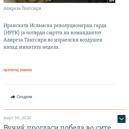
Алиреза Тангсири
Иранската Исламска револуционерна гарда
(ИРГК) ја потврди смртта на командантот
Алиреза Тангсири во израелски воздушен
напад минатата недела.
прочитај повеќе
Сподели
март 30, 2026
Вучиќ прогласи победа во сите