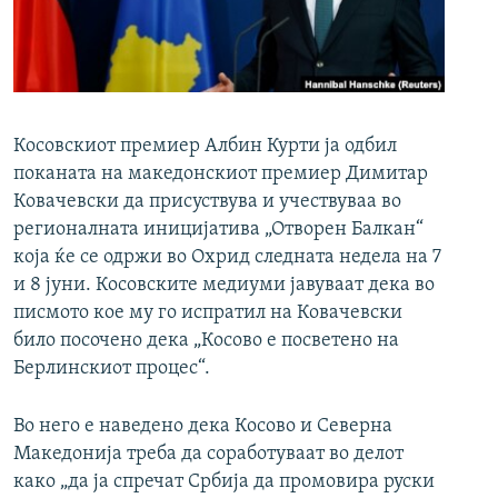
РСЕ веб страници
Косовскиот премиер Албин Курти ја одбил
поканата на македонскиот премиер Димитар
Ковачевски да присуствува и учествуваа во
регионалната иницијатива „Отворен Балкан“
која ќе се одржи во Охрид следната недела на 7
и 8 јуни. Косовските медиуми јавуваат дека во
писмото кое му го испратил на Ковачевски
било посочено дека „Косово е посветено на
Берлинскиот процес“.
Во него е наведено дека Косово и Северна
Македонија треба да соработуваат во делот
како „да ја спречат Србија да промовира руски