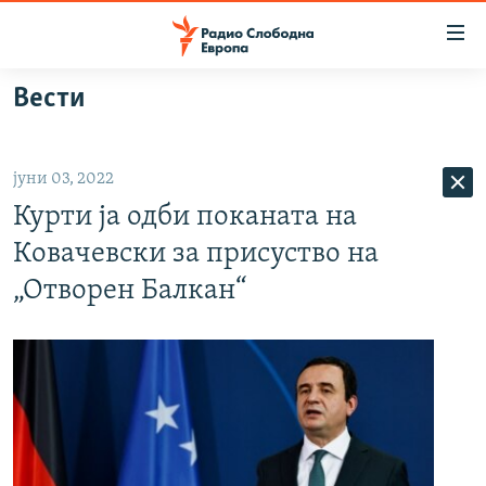
Достапни
линкови
Оди
Вести
на
МАКЕДОНИЈА
содржината
СВЕТ
Оди
јуни 03, 2022
ВИЗУЕЛНО
на
Курти ја одби поканата на
главната
ВЕСТИ
навигација
Ковачевски за присуство на
ШТО ТРЕБА ДА ЗНАЕТЕ
Премини
„Отворен Балкан“
на
ПРИЈАВИ СЕ ЗА ЊУЗЛЕТЕР
пребарување
ПОДКАСТ ЗОШТО?
СЛЕДЕТЕ НЕ