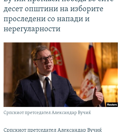
десет општини на изборите
проследени со напади и
нерегуларности
Српскиот претседател Александар Вучиќ
Српскиот претседател Александар Вучиќ