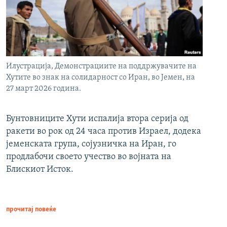
Илустрација, Демонстрациите на поддржувачите на
Хутите во знак на солидарност со Иран, во Јемен, на
27 март 2026 година.
Бунтовниците Хути испалија втора серија од
ракети во рок од 24 часа против Израел, додека
јеменската група, сојузничка на Иран, го
продлабочи своето учество во војната на
Блискиот Исток.
прочитај повеќе