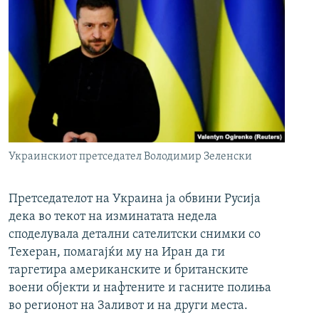
Украинскиот претседател Володимир Зеленски
Претседателот на Украина ја обвини Русија
дека во текот на изминатата недела
споделувала детални сателитски снимки со
Техеран, помагајќи му на Иран да ги
таргетира американските и британските
воени објекти и нафтените и гасните полиња
во регионот на Заливот и на други места.