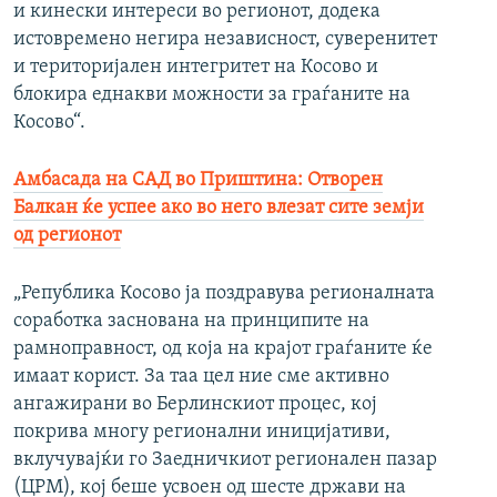
и кинески интереси во регионот, додека
истовремено негира независност, суверенитет
и територијален интегритет на Косово и
блокира еднакви можности за граѓаните на
Косово“.
Амбасада на САД во Приштина: Отворен
Балкан ќе успее ако во него влезат сите земји
од регионот
„Република Косово ја поздравува регионалната
соработка заснована на принципите на
рамноправност, од која на крајот граѓаните ќе
имаат корист. За таа цел ние сме активно
ангажирани во Берлинскиот процес, кој
покрива многу регионални иницијативи,
вклучувајќи го Заедничкиот регионален пазар
(ЦРМ), кој беше усвоен од шесте држави на