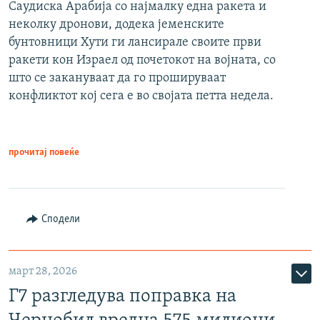
Саудиска Арабија со најмалку една ракета и
неколку дронови, додека јеменските
бунтовници Хути ги лансирале своите први
ракети кон Израел од почетокот на војната, со
што се закануваат да го прошируваат
конфликтот кој сега е во својата петта недела.
прочитај повеќе
Сподели
март 28, 2026
Г7 разгледува поправка на