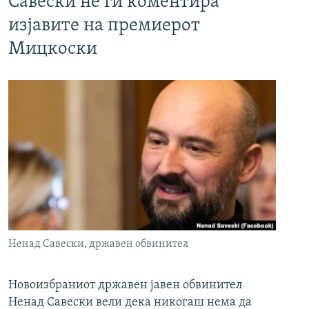
Савески не ги коментира
изјавите на премиерот
Мицкоски
Ненад Савески, државен обвинител
Новоизбраниот државен јавен обвинител
Ненад Савески вели дека никогаш нема да