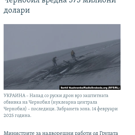
Чернобил вредна 575 милиони
долари
УКРАИНА – Напад со руски дрон врз заштитната
обвивка на Чернобил (нуклеарна централа
Чернобил) – последици. Забранета зона. 14 февруари
2025 година.
Министрите за надворешни работи од Групата