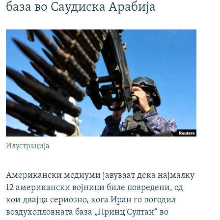
база во Саудиска Арабија
Илустрација
Американски медиуми јавуваат дека најмалку
12 американски војници биле повредени, од
кои двајца сериозно, кога Иран го погодил
воздухопловната база „Принц Султан“ во