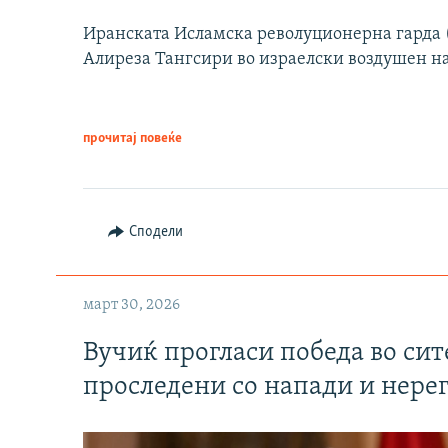
Иранската Исламска револуционерна гарда (
Алиреза Тангсири во израелски воздушен н
прочитај повеќе
Сподели
март 30, 2026
Вучиќ прогласи победа во си
проследени со напади и нере