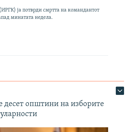
ИРГК) ја потврди смртта на командантот
апад минатата недела.
те десет општини на изборите
гуларности