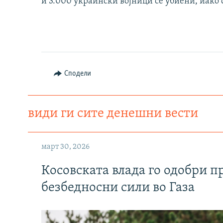
и 3.000 украински војници се убиени, иако с
Сподели
види ги сите денешни вести
март 30, 2026
Косовската влада го одобри п
безбедносни сили во Газа