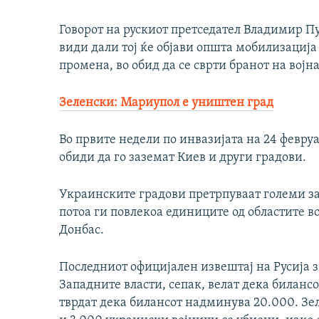
Говорот на рускиот претседател Владимир Пут
види дали тој ќе објави општа мобилизација
промена, во обид да се сврти бранот на војнат
Зеленски: Мариупол е уништен град
Во првите недели по инвазијата на 24 февру
обиди да го заземат Киев и други градови.
Украинските градови претрпуваат големи з
потоа ги повлекоа единиците од областите в
Донбас.
Последниот официјален извештај на Русија з
Западните власти, сепак, велат дека билансо
тврдат дека билансот надминува 20.000. Зе