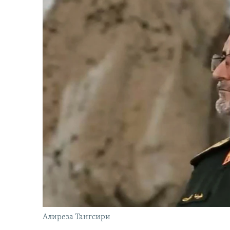
Алиреза Тангсири