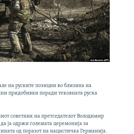
ле на руските позиции во близина на
лни придобивки поради тековната руска
ниот советник на претседателот Володимир
 да ја одржи големата церемонија за
ината од поразот на нацистичка Германија.