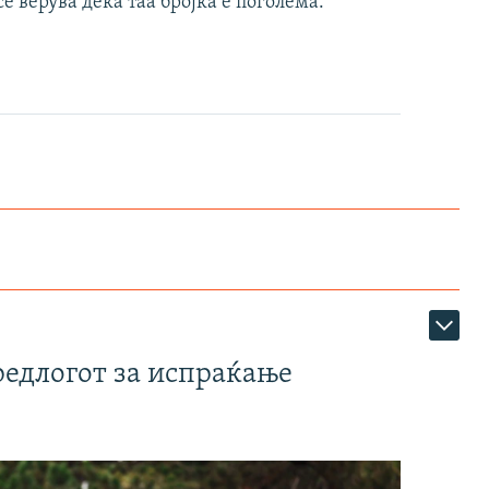
е верува дека таа бројка е поголема.
редлогот за испраќање