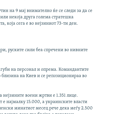
ин на 9 мај внимателно ќе се следи за да се
 или некоја друга голема стратешка
а, која сега е во нејзиниот 73-ти ден.
ари, руските сили беа спречени во нивните
агуби на персонал и опрема. Командантите
о близина на Киев и се репозиционираа во
а нејзините воени жртви е 1.351 лице.
т е најмалку 15.000, а украинските власти
ленски минатиот месец рече дека меѓу 2.500