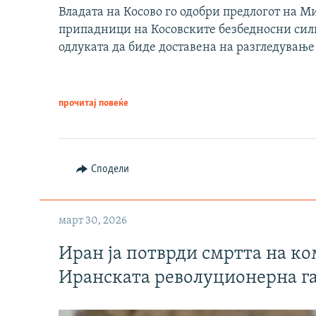
Владата на Косово го одобри предлогот на М
припадници на Косовските безбедносни сили 
одлуката да биде доставена на разгледување
прочитај повеќе
Сподели
март 30, 2026
Иран ја потврди смртта на к
Иранската револуционерна г