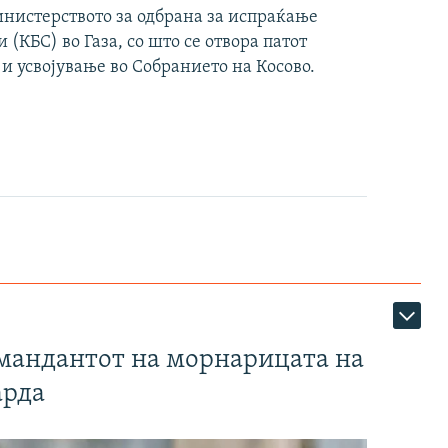
инистерството за одбрана за испраќање
(КБС) во Газа, со што се отвора патот
 и усвојување во Собранието на Косово.
омандантот на морнарицата на
арда