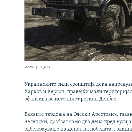
илустрација
Украинските сили соопштија дека напредува
Харков и Керсон, правејќи мали територија
офанзива во источниот регион Донбас.
Ваквите тврдења на Олески Арестович, глав
Зеленски, доаѓаат само два дена пред Русија
одбележување на Денот на победата, годишн