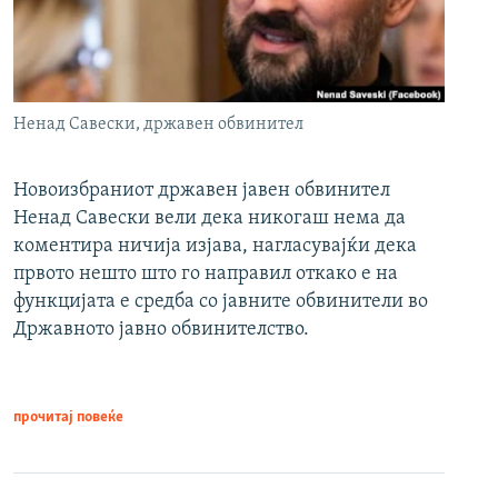
Ненад Савески, државен обвинител
Новоизбраниот државен јавен обвинител
Ненад Савески вели дека никогаш нема да
коментира ничија изјава, нагласувајќи дека
првото нешто што го направил откако е на
функцијата е средба со јавните обвинители во
Државното јавно обвинителство.
прочитај повеќе