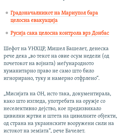
Градоначалникот на Мариупол бара
целосна евакуација
Русија сака целосна контрола врз Донбас
Шефот на УНХЦР, Мишел Башелет, денеска
рече дека „во текот на овие осум недели (од
почетокот на војната) меѓународното
хуманитарно право не само што било
игнорирано, туку и намерно отфрлено“.
„Мисијата на ОН, исто така, документирала,
како што изгледа, употребата на оружје со
неселективно дејство, кое предизвикало
цивилни жртви и штета на цивилните објекти,
од страна на украинските вооружени сили на
истокот на земјата“, рече Бачелет.