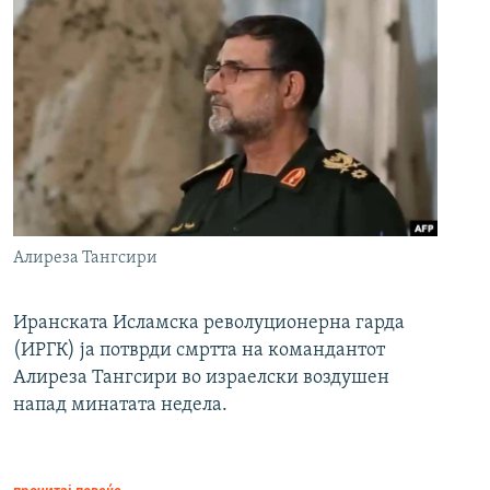
Алиреза Тангсири
Иранската Исламска револуционерна гарда
(ИРГК) ја потврди смртта на командантот
Алиреза Тангсири во израелски воздушен
напад минатата недела.