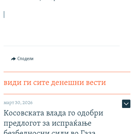
Сподели
види ги сите денешни вести
март 30, 2026
Косовската влада го одобри
предлогот за испраќање
безбедносни сили во Газа