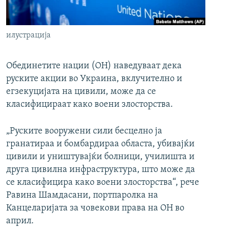
РСЕ веб страници
илустрација
Обединетите нации (ОН) наведуваат дека
руските акции во Украина, вклучително и
егзекуцијата на цивили, може да се
класифицираат како воени злосторства.
„Руските вооружени сили бесцелно ја
гранатираа и бомбардираа областа, убивајќи
цивили и уништувајќи болници, училишта и
друга цивилна инфраструктура, што може да
се класифицира како воени злосторства“, рече
Равина Шамдасани, портпаролка на
Канцеларијата за човекови права на ОН во
април.