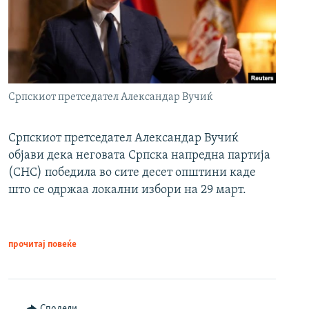
Српскиот претседател Александар Вучиќ
Српскиот претседател Александар Вучиќ
објави дека неговата Српска напредна партија
(СНС) победила во сите десет општини каде
што се одржаа локални избори на 29 март.
прочитај повеќе
Сподели