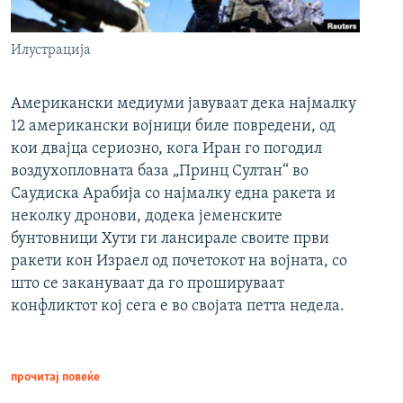
Илустрација
Американски медиуми јавуваат дека најмалку
12 американски војници биле повредени, од
кои двајца сериозно, кога Иран го погодил
воздухопловната база „Принц Султан“ во
Саудиска Арабија со најмалку една ракета и
неколку дронови, додека јеменските
бунтовници Хути ги лансирале своите први
ракети кон Израел од почетокот на војната, со
што се закануваат да го прошируваат
конфликтот кој сега е во својата петта недела.
прочитај повеќе