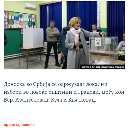
Денеска во Србија се одржуваат локални
избори во повеќе општини и градови, меѓу кои
Бор, Аранѓеловац, Кула и Књажевац.
прочитај повеќе