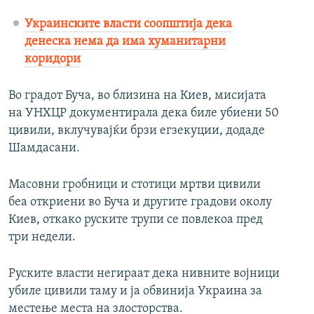
Украинските власти соопштија дека
денеска нема да има хуманитарни
коридори
Во градот Буча, во близина на Киев, мисијата
на УНХЦР документирала дека биле убиени 50
цивили, вклучувајќи брзи егзекуции, додаде
Шамдасани.
Масовни гробници и стотици мртви цивили
беа откриени во Буча и другите градови околу
Киев, откако руските трупи се повлекоа пред
три недели.
Руските власти негираат дека нивните војници
убиле цивили таму и ја обвинија Украина за
местење места на злосторства.