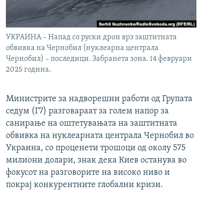
УКРАИНА – Напад со руски дрон врз заштитната
обвивка на Чернобил (нуклеарна централа
Чернобил) – последици. Забранета зона. 14 февруари
2025 година.
Министрите за надворешни работи од Групата
седум (Г7) разговараат за голем напор за
санирање на оштетувањата на заштитната
обвивка на нуклеарната централа Чернобил во
Украина, со проценети трошоци од околу 575
милиони долари, знак дека Киев останува во
фокусот на разговорите на високо ниво и
покрај конкурентните глобални кризи.