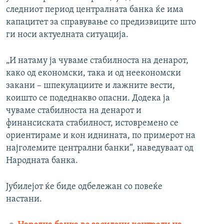
следниот период централната банка ќе има
капацитет за справување со предизвиците што
ги носи актуелната ситуација.
„И натаму ја чуваме стабилноста на денарот,
како од економски, така и од неекономски
закани – шпекулациите и лажните вести,
коишто се подеднакво опасни. Додека ја
чуваме стабилноста на денарот и
финансиската стабилност, истовремено се
ориентираме и кон иднината, по примерот на
најголемите централни банки“, наведуваат од
Народната банка.
Јубилејот ќе биде одбележан со повеќе
настани.