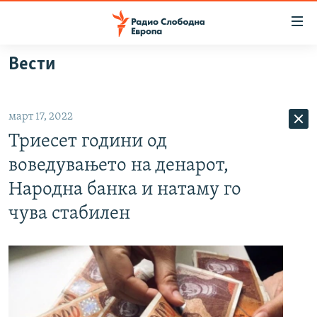
Достапни
линкови
Оди
Вести
на
МАКЕДОНИЈА
содржината
СВЕТ
Оди
март 17, 2022
ВИЗУЕЛНО
на
Триесет години од
главната
ВЕСТИ
навигација
воведувањето на денарот,
ШТО ТРЕБА ДА ЗНАЕТЕ
Премини
Народна банка и натаму го
на
ПРИЈАВИ СЕ ЗА ЊУЗЛЕТЕР
чува стабилен
пребарување
ПОДКАСТ ЗОШТО?
СЛЕДЕТЕ НЕ