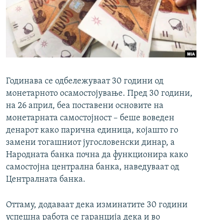
РСЕ веб страници
Годинава се одбележуваат 30 години од
монетарното осамостојување. Пред 30 години,
на 26 април, беа поставени основите на
монетарната самостојност – беше воведен
денарот како парична единица, којашто го
замени тогашниот југословенски динар, а
Народната банка почна да функционира како
самостојна централна банка, наведуваат од
Централната банка.
Оттаму, додаваат дека изминатите 30 години
успешна работа се гаранција дека и во