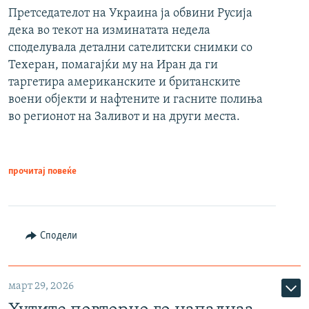
Претседателот на Украина ја обвини Русија
дека во текот на изминатата недела
споделувала детални сателитски снимки со
Техеран, помагајќи му на Иран да ги
таргетира американските и британските
воени објекти и нафтените и гасните полиња
во регионот на Заливот и на други места.
прочитај повеќе
Сподели
март 29, 2026