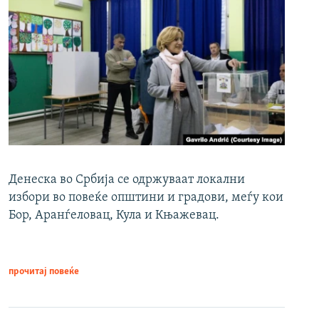
Денеска во Србија се одржуваат локални
избори во повеќе општини и градови, меѓу кои
Бор, Аранѓеловац, Кула и Књажевац.
прочитај повеќе