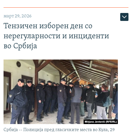
март 29, 2026
Тензичен изборен ден со
нерегуларности и инциденти
во Србија
Србија -- Полиција пред гласачките места во Кула, 29