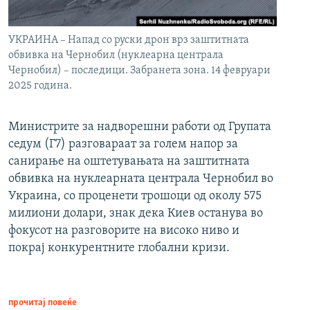
УКРАИНА – Напад со руски дрон врз заштитната
обвивка на Чернобил (нуклеарна централа
Чернобил) – последици. Забранета зона. 14 февруари
2025 година.
Министрите за надворешни работи од Групата
седум (Г7) разговараат за голем напор за
санирање на оштетувањата на заштитната
обвивка на нуклеарната централа Чернобил во
Украина, со проценети трошоци од околу 575
милиони долари, знак дека Киев останува во
фокусот на разговорите на високо ниво и
покрај конкурентните глобални кризи.
прочитај повеќе