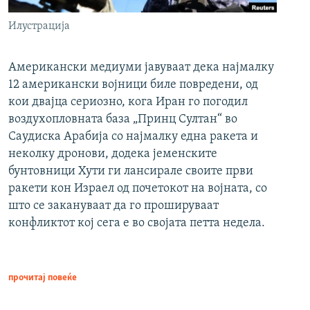
Илустрација
Американски медиуми јавуваат дека најмалку
12 американски војници биле повредени, од
кои двајца сериозно, кога Иран го погодил
воздухопловната база „Принц Султан“ во
Саудиска Арабија со најмалку една ракета и
неколку дронови, додека јеменските
бунтовници Хути ги лансирале своите први
ракети кон Израел од почетокот на војната, со
што се закануваат да го прошируваат
конфликтот кој сега е во својата петта недела.
прочитај повеќе