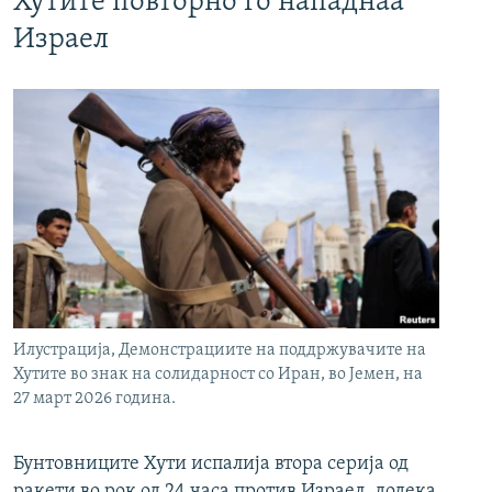
Хутите повторно го нападнаа
Израел
Илустрација, Демонстрациите на поддржувачите на
Хутите во знак на солидарност со Иран, во Јемен, на
27 март 2026 година.
Бунтовниците Хути испалија втора серија од
ракети во рок од 24 часа против Израел, додека