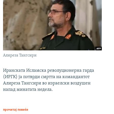
Алиреза Тангсири
Иранската Исламска револуционерна гарда
(ИРГК) ја потврди смртта на командантот
Алиреза Тангсири во израелски воздушен
напад минатата недела.
прочитај повеќе