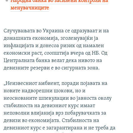
Народна банка во засилени контроли нa
менувачниците
Случувањата во Украина се одразуваат и на
домашната економија, зголемувајќи ја
инфлацијата и донесоа ризик од намален
економски раст, соопштија вчера од НБ. Од
Централната банка велат дека нивото на
девизните резерви е во сигурната зона.
„Неизвесниот амбиент, поради појавата на
новите надворешни шокови, но и
неоснованите шпекулации во јавноста околу
стабилноста на девизниот курс имаат
неповолни влијанија врз побарувачката за
девизи во економијата. Стабилноста на
девизниот курс е загарантирана и не треба да