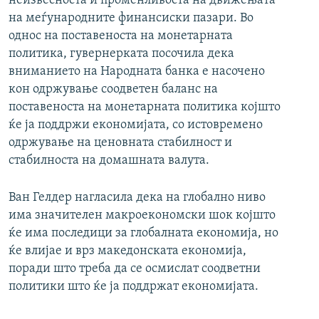
неизвесноста и променливоста на движењата
на меѓународните финансиски пазари. Во
однос на поставеноста на монетарната
политика, гувернерката посочила дека
вниманието на Народната банка е насочено
кон одржување соодветен баланс на
поставеноста на монетарната политика којшто
ќе ја поддржи економијата, со истовремено
одржување на ценовната стабилност и
стабилноста на домашната валута.
Ван Гелдер нагласила дека на глобално ниво
има значителен макроекономски шок којшто
ќе има последици за глобалната економија, но
ќе влијае и врз македонската економија,
поради што треба да се осмислат соодветни
политики што ќе ја поддржат економијата.