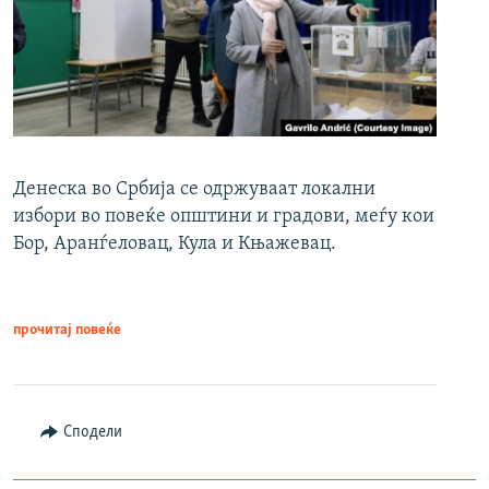
Денеска во Србија се одржуваат локални
избори во повеќе општини и градови, меѓу кои
Бор, Аранѓеловац, Кула и Књажевац.
прочитај повеќе
Сподели