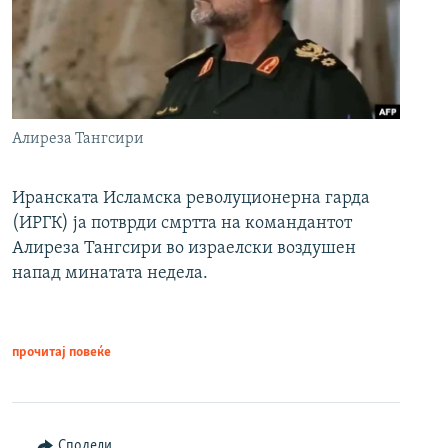
Алиреза Тангсири
Иранската Исламска револуционерна гарда
(ИРГК) ја потврди смртта на командантот
Алиреза Тангсири во израелски воздушен
напад минатата недела.
прочитај повеќе
Сподели