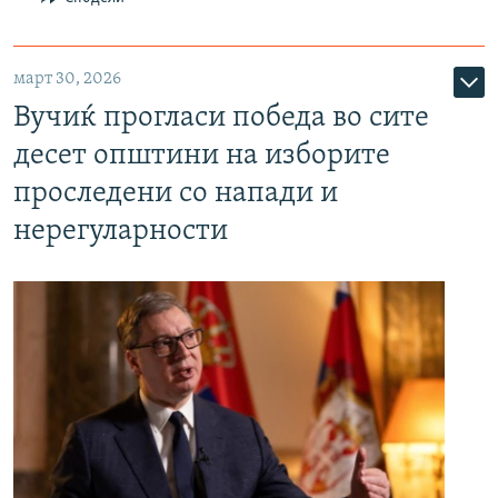
март 30, 2026
Вучиќ прогласи победа во сите
десет општини на изборите
проследени со напади и
нерегуларности