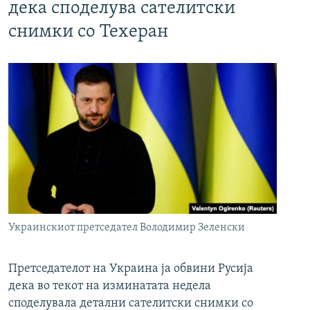
дека споделува сателитски
снимки со Техеран
Украинскиот претседател Володимир Зеленски
Претседателот на Украина ја обвини Русија
дека во текот на изминатата недела
споделувала детални сателитски снимки со