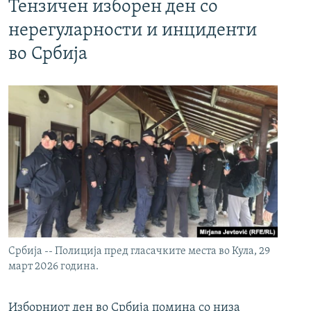
Тензичен изборен ден со
нерегуларности и инциденти
во Србија
Србија -- Полиција пред гласачките места во Кула, 29
март 2026 година.
Изборниот ден во Србија помина со низа