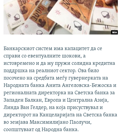
РСЕ веб страници
Банкарскиот систем има капацитет да се
справи со евентуалните шокови, а
истовремено и да му пружи солидна кредитна
поддршка на реалниот сектор. Ова било
посочено на средбата меѓу гувернерката на
Народната банка Анита Ангеловска-Бежоска и
регионалната директорка на Светска банка за
Западен Балкан, Европа и Централна Азија,
Линда Ван Гелдер, на која присуствувал и
директорот на Канцеларијата на Светска банка
во земјава Максимилијано Паолучи,
соопштуваат од Народна банка.