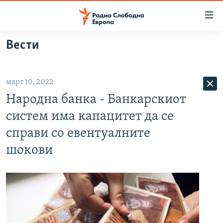
Достапни
линкови
Оди
Вести
на
МАКЕДОНИЈА
содржината
СВЕТ
Оди
март 10, 2022
ВИЗУЕЛНО
на
Народна банка - Банкарскиот
главната
ВЕСТИ
навигација
систем има капацитет да се
ШТО ТРЕБА ДА ЗНАЕТЕ
Премини
справи со евентуалните
на
ПРИЈАВИ СЕ ЗА ЊУЗЛЕТЕР
шокови
пребарување
ПОДКАСТ ЗОШТО?
СЛЕДЕТЕ НЕ