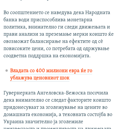
Во соопштението се наведува дека Народната
банка води приспособлива монетарна
политика, внимателно ги следи движењата и
прави анализи за преземање мерки коишто ќе
овозможат балансирање на ефектите од сѐ
повисоките цени, со потребата од одржување
соодветна поддршка на економијата.
Владата со 400 милиони евра ќе го
ублажува ценовниот шок
Гувернерката Ангеловска-Бежоска посочила
дека внимателно се следат факторите коишто
придонесуваат за зголемување на цените во
домашната економија, а тековната состојба во
Украина значително ја зголемиле