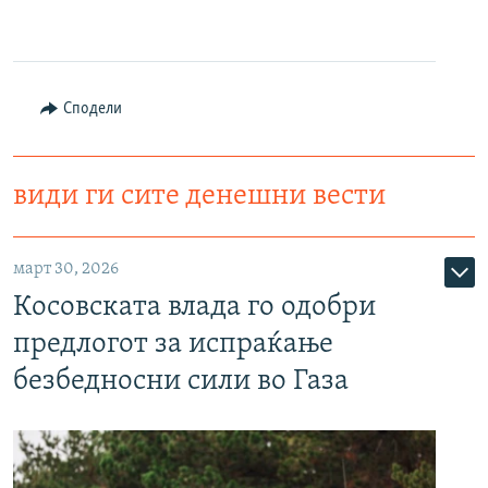
Сподели
види ги сите денешни вести
март 30, 2026
Косовската влада го одобри
предлогот за испраќање
безбедносни сили во Газа