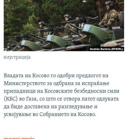
илустрација
Владата на Косово го одобри предлогот на
Министерството за одбрана за испраќање
припадници на Косовските безбедносни сили
(КБС) во Газа, со што се отвора патот одлуката
да биде доставена на разгледување и
усвојување во Собранието на Косово.