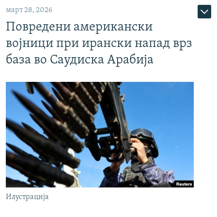
март 28, 2026
Повредени американски
војници при ирански напад врз
база во Саудиска Арабија
Илустрација