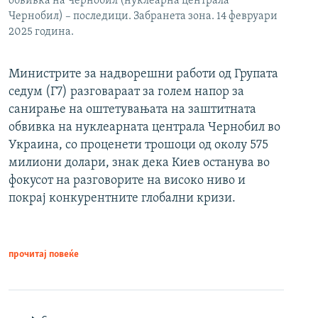
обвивка на Чернобил (нуклеарна централа
Чернобил) – последици. Забранета зона. 14 февруари
2025 година.
Министрите за надворешни работи од Групата
седум (Г7) разговараат за голем напор за
санирање на оштетувањата на заштитната
обвивка на нуклеарната централа Чернобил во
Украина, со проценети трошоци од околу 575
милиони долари, знак дека Киев останува во
фокусот на разговорите на високо ниво и
покрај конкурентните глобални кризи.
прочитај повеќе