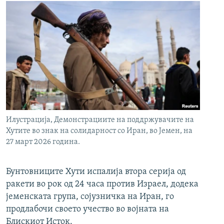
Илустрација, Демонстрациите на поддржувачите на
Хутите во знак на солидарност со Иран, во Јемен, на
27 март 2026 година.
Бунтовниците Хути испалија втора серија од
ракети во рок од 24 часа против Израел, додека
јеменската група, сојузничка на Иран, го
продлабочи своето учество во војната на
Блискиот Исток.