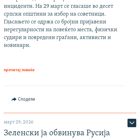
инциденти. На 29 март се гласаше во десет
српски општини за избор на советници.
Гласањето се одржа со бројни пријавени
нерегуларности на повеќето места, физички
судири и повредени граѓани, активисти и
новинари.
прочитај повеќе
Сподели
март 29, 2026
Зеленски ја обвинува Русија