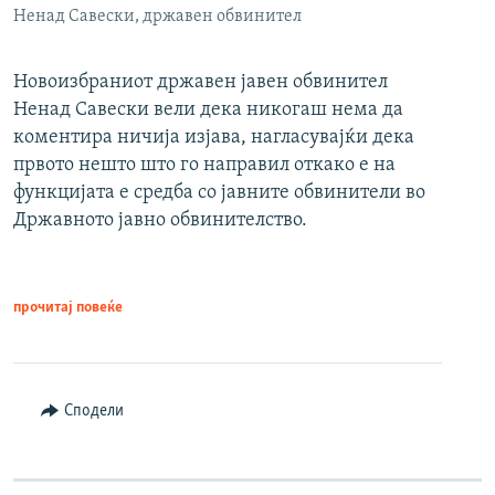
Ненад Савески, државен обвинител
Новоизбраниот државен јавен обвинител
Ненад Савески вели дека никогаш нема да
коментира ничија изјава, нагласувајќи дека
првото нешто што го направил откако е на
функцијата е средба со јавните обвинители во
Државното јавно обвинителство.
прочитај повеќе
Сподели