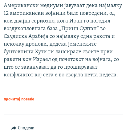
Американски медиуми јавуваат дека најмалку
12 американски војници биле повредени, од
кои двајца сериозно, кога Иран го погодил
воздухопловната база „Принц Султан“ во
Саудиска Арабија со најмалку една ракета и
неколку дронови, додека јеменските
бунтовници Хути ги лансирале своите први
ракети кон Израел од почетокот на војната, со
што се закануваат да го прошируваат
конфликтот кој сега е во својата петта недела.
прочитај повеќе
Сподели