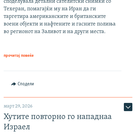
споделувала детални сателитски снимки со
Техеран, помагајќи му на Иран да ги
таргетира американските и британските
воени објекти и нафтените и гасните полиња
во регионот на Заливот и на други места.
прочитај повеќе
Сподели
март 29, 2026
Хутите повторно го нападнаа
Израел