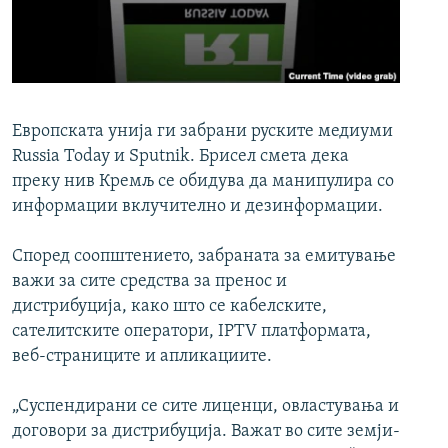
РСЕ веб страници
Европската унија ги забрани руските медиуми
Russia Today и Sputnik. Брисел смета дека
преку нив Кремљ се обидува да манипулира со
информации вклучително и дезинформации.
Според соопштението, забраната за емитување
важи за сите средства за пренос и
дистрибуција, како што се кабелските,
сателитските оператори, IPTV платформата,
веб-страниците и апликациите.
„Суспендирани се сите лиценци, овластувања и
договори за дистрибуција. Важат во сите земји-