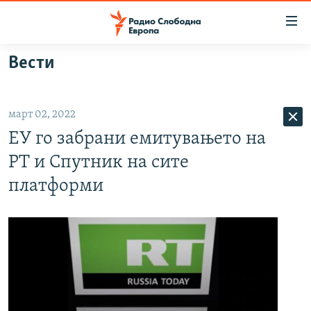
Достапни
линкови
Оди
Вести
на
МАКЕДОНИЈА
содржината
СВЕТ
Оди
март 02, 2022
ВИЗУЕЛНО
на
ЕУ го забрани емитувањето на
главната
ВЕСТИ
навигација
РТ и Спутник на сите
ШТО ТРЕБА ДА ЗНАЕТЕ
Премини
платформи
на
ПРИЈАВИ СЕ ЗА ЊУЗЛЕТЕР
пребарување
ПОДКАСТ ЗОШТО?
СЛЕДЕТЕ НЕ