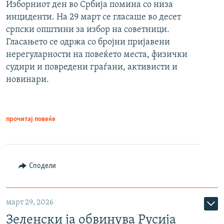
Изборниот ден во Србија помина со низа
инциденти. На 29 март се гласаше во десет
српски општини за избор на советници.
Гласањето се одржа со бројни пријавени
нерегуларности на повеќето места, физички
судири и повредени граѓани, активисти и
новинари.
прочитај повеќе
Сподели
март 29, 2026
Зеленски ја обвинува Русија