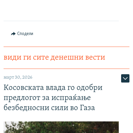
Сподели
види ги сите денешни вести
март 30, 2026
Косовската влада го одобри
предлогот за испраќање
безбедносни сили во Газа