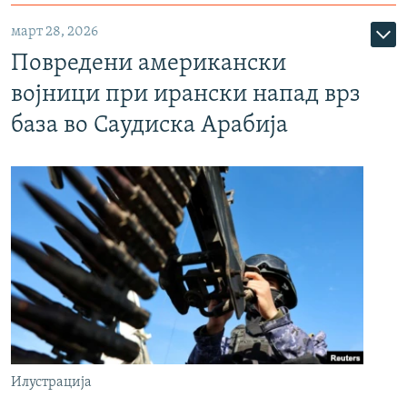
март 28, 2026
Повредени американски
војници при ирански напад врз
база во Саудиска Арабија
Илустрација