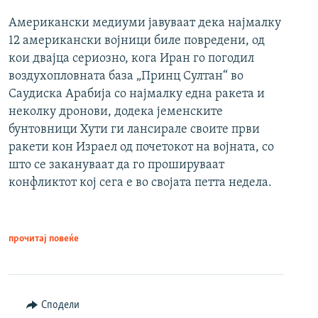
Американски медиуми јавуваат дека најмалку
12 американски војници биле повредени, од
кои двајца сериозно, кога Иран го погодил
воздухопловната база „Принц Султан“ во
Саудиска Арабија со најмалку една ракета и
неколку дронови, додека јеменските
бунтовници Хути ги лансирале своите први
ракети кон Израел од почетокот на војната, со
што се закануваат да го прошируваат
конфликтот кој сега е во својата петта недела.
прочитај повеќе
Сподели