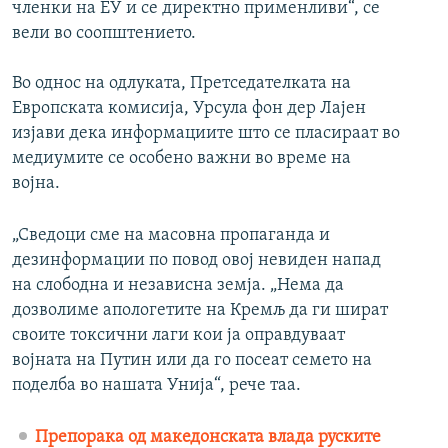
членки на ЕУ и се директно применливи“, се
вели во соопштението.
Во однос на одлуката, Претседателката на
Европската комисија, Урсула фон дер Лајен
изјави дека информациите што се пласираат во
медиумите се особено важни во време на
војна.
„Сведоци сме на масовна пропаганда и
дезинформации по повод овој невиден напад
на слободна и независна земја. „Нема да
дозволиме апологетите на Кремљ да ги шират
своите токсични лаги кои ја оправдуваат
војната на Путин или да го посеат семето на
поделба во нашата Унија“, рече таа.
Препорака од македонската влада руските