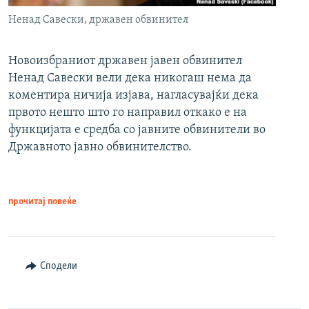
Ненад Савески, државен обвинител
Новоизбраниот државен јавен обвинител
Ненад Савески вели дека никогаш нема да
коментира ничија изјава, нагласувајќи дека
првото нешто што го направил откако е на
функцијата е средба со јавните обвинители во
Државното јавно обвинителство.
прочитај повеќе
Сподели