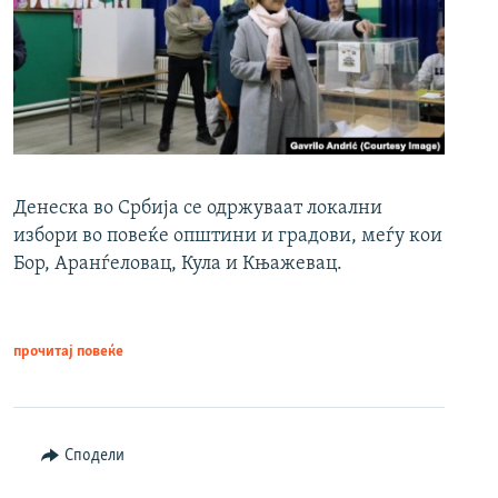
Денеска во Србија се одржуваат локални
избори во повеќе општини и градови, меѓу кои
Бор, Аранѓеловац, Кула и Књажевац.
прочитај повеќе
Сподели