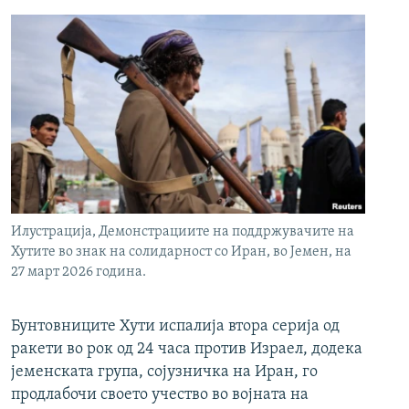
Илустрација, Демонстрациите на поддржувачите на
Хутите во знак на солидарност со Иран, во Јемен, на
27 март 2026 година.
Бунтовниците Хути испалија втора серија од
ракети во рок од 24 часа против Израел, додека
јеменската група, сојузничка на Иран, го
продлабочи своето учество во војната на