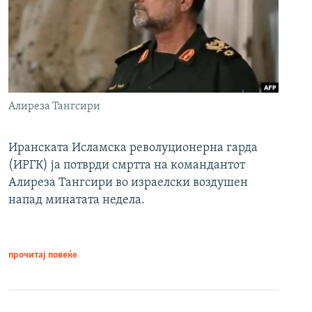
Алиреза Тангсири
Иранската Исламска револуционерна гарда
(ИРГК) ја потврди смртта на командантот
Алиреза Тангсири во израелски воздушен
напад минатата недела.
прочитај повеќе