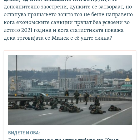
дополнително заострени, дупките се затвораат, но
останува прашањето зошто тоа не беше направено
кога економските санкции првпат беа усвоени во
летото 2021 година и кога статистиката покажа
дека трговијата со Минск е сè уште силна?
ВИДЕТЕ И ОВА: