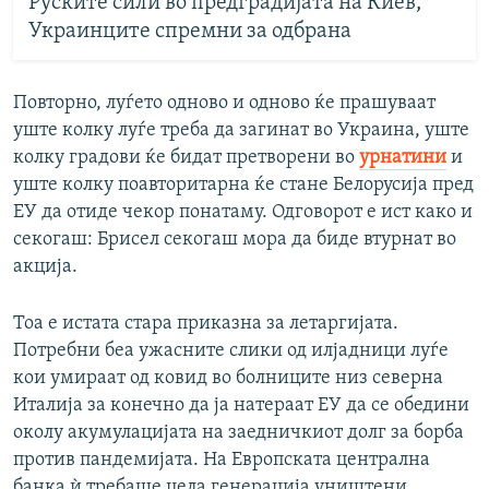
Руските сили во предградијата на Киев,
Украинците спремни за одбрана
Повторно, луѓето одново и одново ќе прашуваат
уште колку луѓе треба да загинат во Украина, уште
колку градови ќе бидат претворени во
урнатини
и
уште колку поавторитарна ќе стане Белорусија пред
ЕУ да отиде чекор понатаму. Одговорот е ист како и
секогаш: Брисел секогаш мора да биде втурнат во
акција.
Тоа е истата стара приказна за летаргијата.
Потребни беа ужасните слики од илјадници луѓе
кои умираат од ковид во болниците низ северна
Италија за конечно да ја натераат ЕУ да се обедини
околу акумулацијата на заедничкиот долг за борба
против пандемијата. На Европската централна
банка ѝ требаше цела генерација уништени