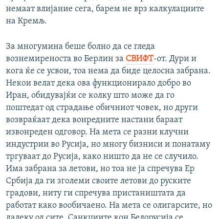
немаат влијание сега, барем не врз калкулациите
на Кремљ.
За многумина беше болно да се гледа
вознемиреноста во Берлин за
СВИФТ
-от. Дури и
кога ќе се усвои, тоа нема да биде целосна забрана.
Некои велат дека ова функционирало добро во
Иран, обидувајќи се колку што може да го
поштедат од страдање обичниот човек, но други
возвраќаат дека вонредните настани бараат
извонреден одговор. На мета се разни клучни
индустрии во Русија, но многу бизниси и понатаму
тргуваат до Русија, како ништо да не се случило.
Има забрана за летови, но тоа не ја спречува Ер
Србија да ги зголеми своите летови до руските
градови, ниту ги спречува пристаништата да
работат како вообичаено. На мета се олигарсите, но
далеку од сите. Санкциите кон Белорусија се