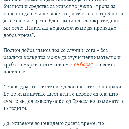
бизниси и средства за живот во јужна Европа за
конечно да вети дека ќе стори сè што е потребно за
да се спаси еврото. Еден циничен еврократ еднаш
ми рече: „Никогаш не дозволуваме да пропадне
добра криза“.
Постои добра шанса тоа се случи и сега – без
разлика колку тоа може да звучи невнимателно и
грубо за Украинците кои сега
се борат
за своето
постоење.
Сепак, другата вистина е дека она што го направи
ЕУ во изминатите шест дена е повеќе од она што
сум го видел известувајќи од Брисел во изминатите
15 години.
Да, живееме во невидено досега време, но