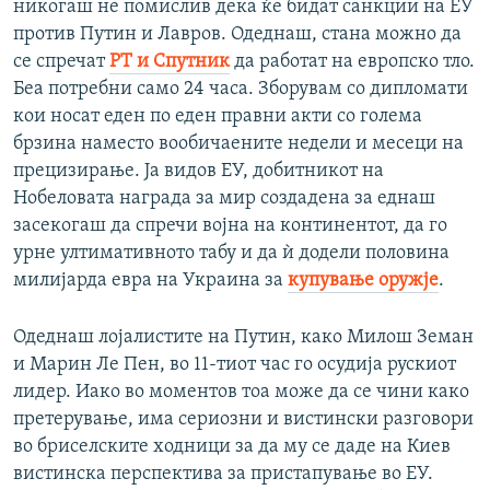
никогаш не помислив дека ќе бидат санкции на ЕУ
против Путин и Лавров. Одеднаш, стана можно да
се спречат
РТ и Спутник
да работат на европско тло.
Беа потребни само 24 часа. Зборувам со дипломати
кои носат еден по еден правни акти со голема
брзина наместо вообичаените недели и месеци на
прецизирање. Ја видов ЕУ, добитникот на
Нобеловата награда за мир создадена за еднаш
засекогаш да спречи војна на континентот, да го
урне ултимативното табу и да ѝ додели половина
милијарда евра на Украина за
купување оружје
.
Одеднаш лојалистите на Путин, како Милош Земан
и Марин Ле Пен, во 11-тиот час го осудија рускиот
лидер. Иако во моментов тоа може да се чини како
претерување, има сериозни и вистински разговори
во бриселските ходници за да му се даде на Киев
вистинска перспектива за пристапување во ЕУ.