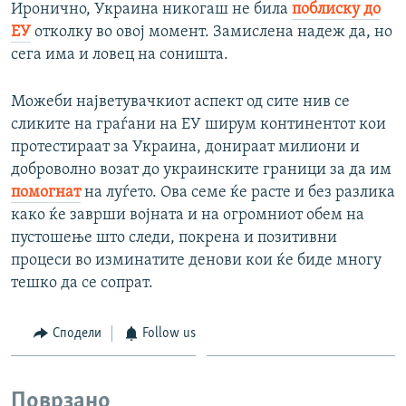
Иронично, Украина никогаш не била
поблиску до
ЕУ
отколку во овој момент. Замислена надеж да, но
сега има и ловец на соништа.
Можеби најветувачкиот аспект од сите нив се
сликите на граѓани на ЕУ ширум континентот кои
протестираат за Украина, донираат милиони и
доброволно возат до украинските граници за да им
помогнат
на луѓето. Ова семе ќе расте и без разлика
како ќе заврши војната и на огромниот обем на
пустошење што следи, покрена и позитивни
процеси во изминатите денови кои ќе биде многу
тешко да се сопрат.
Сподели
Follow us
Поврзано