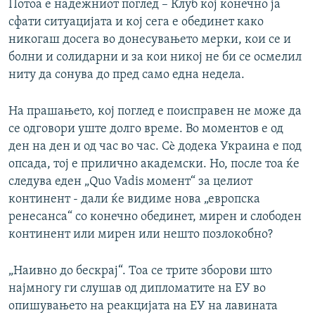
Потоа е надежниот поглед – Клуб кој конечно ја
сфати ситуацијата и кој сега е обединет како
никогаш досега во донесувањето мерки, кои се и
болни и солидарни и за кои никој не би се осмелил
ниту да сонува до пред само една недела.
На прашањето, кој поглед е поисправен не може да
се одговори уште долго време. Во моментов е од
ден на ден и од час во час. Сè додека Украина е под
опсада, тој е прилично академски. Но, после тоа ќе
следува еден „Quo Vadis момент“ за целиот
континент - дали ќе видиме нова „европска
ренесанса“ со конечно обединет, мирен и слободен
континент или мирен или нешто позлокобно?
„Наивно до бескрај“. Тоа се трите зборови што
најмногу ги слушав од дипломатите на ЕУ во
опишувањето на реакцијата на ЕУ на лавината