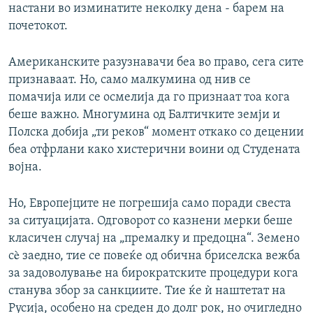
настани во изминатите неколку дена - барем на
почетокот.
Американските разузнавачи беа во право, сега сите
признаваат. Но, само малкумина од нив се
помачија или се осмелија да го признаат тоа кога
беше важно. Многумина од Балтичките земји и
Полска добија „ти реков“ момент откако со децении
беа отфрлани како хистерични воини од Студената
војна.
Но, Европејците не погрешија само поради свеста
за ситуацијата. Одговорот со казнени мерки беше
класичен случај на „премалку и предоцна“. Земено
сè заедно, тие се повеќе од обична бриселска вежба
за задоволување на бирократските процедури кога
станува збор за санкциите. Тие ќе ѝ наштетат на
Русија, особено на среден до долг рок, но очигледно