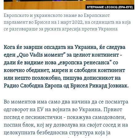
РСЕ веб страници
Европското и украинското знаме во Европскиот
парламент во Брисел на 1 март 2022, на седницата на која
се разговараше за руската агресија против Украина
Кога ќе заврши опсадата на Украина, ќе следува
еден „Quo Vadis момент“ за целиот континент -
дали ќе видиме нова „европска ренесанса“ со
конечно обединет, мирен и слободен континент
или нешто позлокобно, пишува дописникот на
Радио Слободна Европа од Брисел Рикард Јозвиак.
Во моментов има само два начина да се посматра
одговорот на ЕУ на војната во Украина. Првиот
поглед е песимистички - покажува самодоволен,
поспан блок, кој му дозволува на својот сосед и на
целокупната безбедносна структура која ја