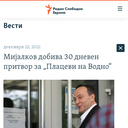
Достапни
линкови
Оди
Вести
на
МАКЕДОНИЈА
содржината
СВЕТ
Оди
декември 22, 2021
ВИЗУЕЛНО
на
Мијалков добива 30 дневен
главната
ВЕСТИ
навигација
притвор за „Плацеви на Водно“
ШТО ТРЕБА ДА ЗНАЕТЕ
Премини
на
ПРИЈАВИ СЕ ЗА ЊУЗЛЕТЕР
пребарување
ПОДКАСТ ЗОШТО?
СЛЕДЕТЕ НЕ