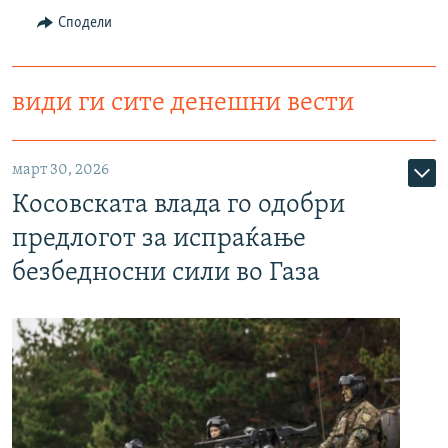
Сподели
види ги сите денешни вести
март 30, 2026
Косовската влада го одобри
предлогот за испраќање
безбедносни сили во Газа