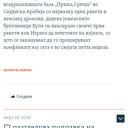
воздухопловната база „Принц Султан“ во
Саудиска Арабија со најмалку една ракета и
неколку дронови, додека јеменските
бунтовници Хути ги лансирале своите први
ракети кон Израел од почетокот на војната, со
што се закануваат да го прошируваат
конфликтот кој сега е во својата петта недела.
прочитај повеќе
Сподели
март 28, 2026
Г7 разгледува поправка на