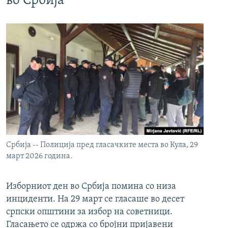
во Србија
Србија -- Полиција пред гласачките места во Кула, 29
март 2026 година.
Изборниот ден во Србија помина со низа
инциденти. На 29 март се гласаше во десет
српски општини за избор на советници.
Гласањето се одржа со бројни пријавени