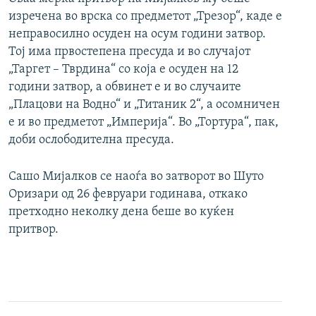
изречена во врска со предметот „Трезор“, каде е
неправосилно осуден на осум години затвор.
Тој има првостепена пресуда и во случајот
„Таргет – Тврдина“ со која е осуден на 12
години затвор, а обвинет е и во случаите
„Плацови на Водно“ и „Титаник 2“, а осомничен
е и во предметот „Империја“. Во „Тортура“, пак,
доби ослободителна пресуда.
Сашо Мијалков се наоѓа во затворот во Шуто
Оризари од 26 февруари годинава, откако
претходно неколку дена беше во куќен
притвор.