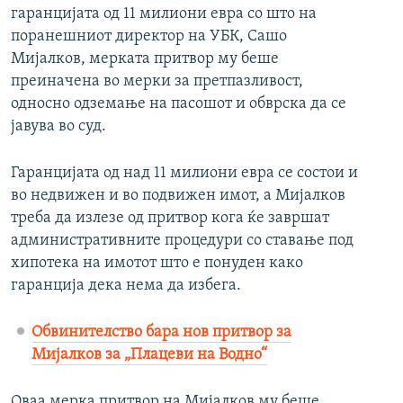
гаранцијата од 11 милиони евра со што на
поранешниот директор на УБК, Сашо
Мијалков, мерката притвор му беше
преиначена во мерки за претпазливост,
односно одземање на пасошот и обврска да се
јавува во суд.
Гаранцијата од над 11 милиони евра се состои и
во недвижен и во подвижен имот, а Мијалков
треба да излезе од притвор кога ќе завршат
административните процедури со ставање под
хипотека на имотот што е понуден како
гаранција дека нема да избега.
Обвинителство бара нов притвор за
Мијалков за „Плацеви на Водно“
Оваа мерка притвор на Мијалков му беше