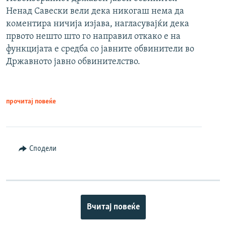
Ненад Савески вели дека никогаш нема да
коментира ничија изјава, нагласувајќи дека
првото нешто што го направил откако е на
функцијата е средба со јавните обвинители во
Државното јавно обвинителство.
прочитај повеќе
Сподели
Вчитај повеќе