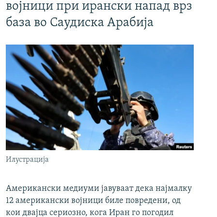
војници при ирански напад врз
база во Саудиска Арабија
Илустрација
Американски медиуми јавуваат дека најмалку
12 американски војници биле повредени, од
кои двајца сериозно, кога Иран го погодил