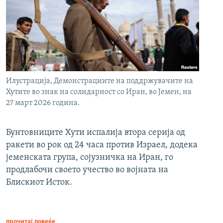
Илустрација, Демонстрациите на поддржувачите на
Хутите во знак на солидарност со Иран, во Јемен, на
27 март 2026 година.
Бунтовниците Хути испалија втора серија од
ракети во рок од 24 часа против Израел, додека
јеменската група, сојузничка на Иран, го
продлабочи своето учество во војната на
Блискиот Исток.
прочитај повеќе