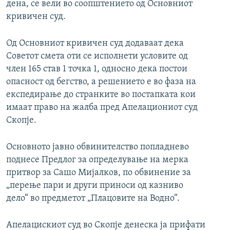
дена, се вели во соопштението од Основниот
кривичен суд.
Од Основниот кривичен суд додаваат дека
Советот смета оти се исполнети условите од
член 165 став 1 точка 1, односно дека постои
опасност од бегство, а решението е во фаза на
експедирање до странките во постапката кои
имаат право на жалба пред Апелациониот суд
Скопје.
Основното јавно обвинителство попладнево
поднесе Предлог за определување на мерка
притвор за Сашо Мијалков, по обвинение за
„перење пари и други приноси од казниво
дело“ во предметот „Плацовите на Водно“.
Апелацискиот суд во Скопје денеска ја прифати