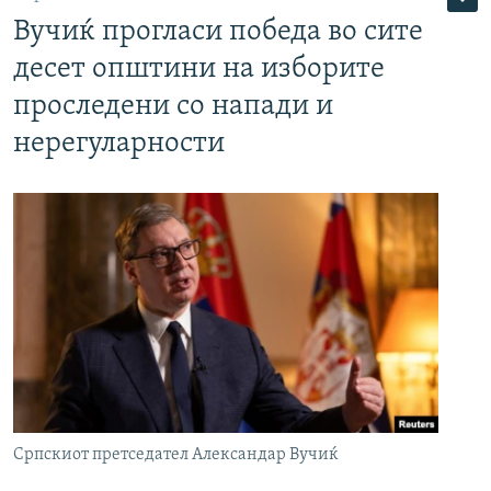
Вучиќ прогласи победа во сите
десет општини на изборите
проследени со напади и
нерегуларности
Српскиот претседател Александар Вучиќ