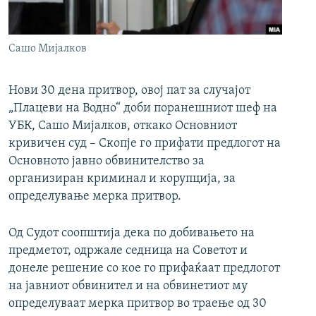
РСЕ веб страници
Сашо Мијалков
Нови 30 дена притвор, овој пат за случајот
„Плацеви на Водно“ доби поранешниот шеф на
УБК, Сашо Мијалков, откако Основниот
кривичен суд – Скопје го прифати предлогот на
Основното јавно обвинителство за
организиран криминал и корупција, за
определување мерка притвор.
Од Судот соопштија дека по добивањето на
предметот, одржале седница на Советот и
донеле решение со кое го прифаќаат предлогот
на јавниот обвинител и на обвинетиот му
определуваат мерка притвор во траење од 30