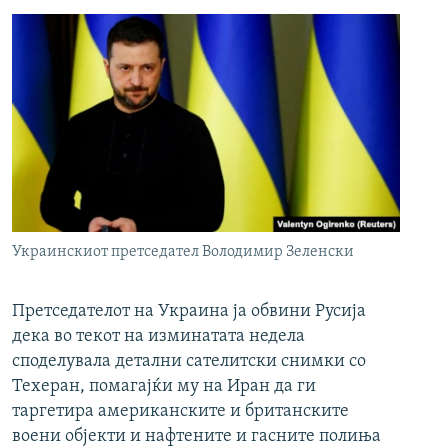
Украинскиот претседател Володимир Зеленски
Претседателот на Украина ја обвини Русија
дека во текот на изминатата недела
споделувала детални сателитски снимки со
Техеран, помагајќи му на Иран да ги
таргетира американските и британските
воени објекти и нафтените и гасните полиња