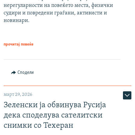
нерегуларности на повеќето места, физички
судири и повредени граѓани, активисти и
новинари.
прочитај повеќе
Сподели
март 29, 2026
Зеленски ја обвинува Русија
дека споделува сателитски
снимки со Техеран