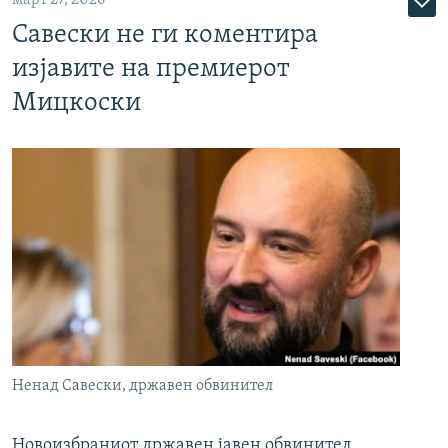
март 27, 2026
Савески не ги коментира
изјавите на премиерот
Мицкоски
Ненад Савески, државен обвинител
Новоизбраниот државен јавен обвинител