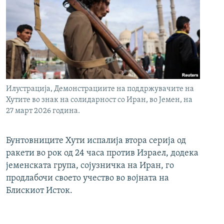
Илустрација, Демонстрациите на поддржувачите на
Хутите во знак на солидарност со Иран, во Јемен, на
27 март 2026 година.
Бунтовниците Хути испалија втора серија од
ракети во рок од 24 часа против Израел, додека
јеменската група, сојузничка на Иран, го
продлабочи своето учество во војната на
Блискиот Исток.