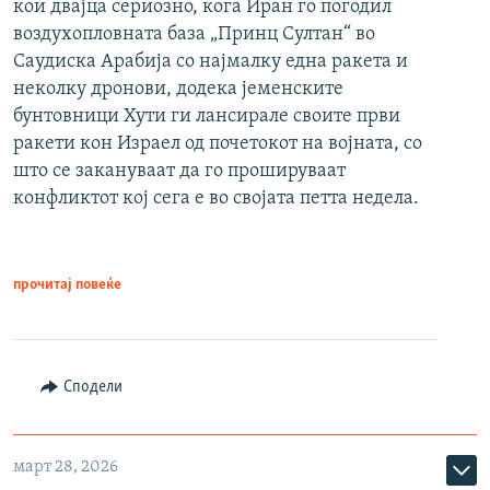
кои двајца сериозно, кога Иран го погодил
воздухопловната база „Принц Султан“ во
Саудиска Арабија со најмалку една ракета и
неколку дронови, додека јеменските
бунтовници Хути ги лансирале своите први
ракети кон Израел од почетокот на војната, со
што се закануваат да го прошируваат
конфликтот кој сега е во својата петта недела.
прочитај повеќе
Сподели
март 28, 2026