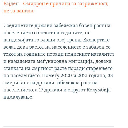
Бајден - Омикрон е причина за загриженост,
не за паника
Соединетите држави забележаа бавен раст на
населението со текот на годините, но
пандемијата го влоши овој тренд. Експертите
велат дека растот на населението е забавен со
текот на годините поради понискиот наталитет
и намалената меѓународна миграција, додека
стапката на смртност расте поради стареењето
на населението. Помеѓу 2020 и 2021 година, 33
американски држави забележаа раст на
населението, а 17 држави и округот Колумбија
намалување.