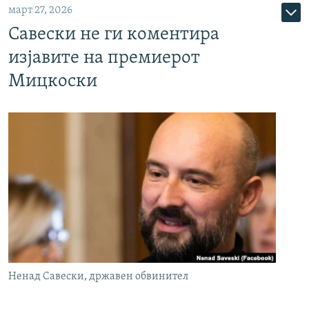
март 27, 2026
Савески не ги коментира
изјавите на премиерот
Мицкоски
Ненад Савески, државен обвинител