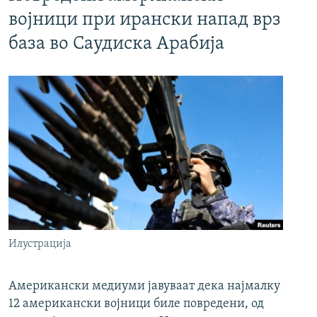
војници при ирански напад врз
база во Саудиска Арабија
Илустрација
Американски медиуми јавуваат дека најмалку
12 американски војници биле повредени, од