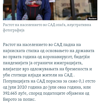
РСЕ веб страници
Растот на населението во САД опаѓа, илустративна
фотографија
Растот на населението во САД падна на
најниската стапка од основањето на државата
во првата година од коронавирусот, бидејќи
пандемијата ја ограничи имиграцијата,
влијаеше врз одложувањата на бременоста и
уби стотици илјади жители на САД .
Популацијата на САД порасна за само 0,1 отсто
од јули 2020 година до јули оваа година, или
392.665 луѓе, според податоците објавени од
Бирото за попис.