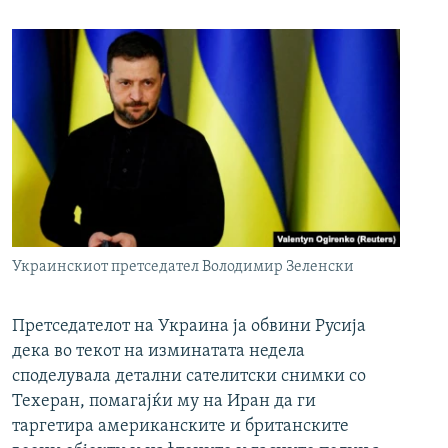
Украинскиот претседател Володимир Зеленски
Претседателот на Украина ја обвини Русија
дека во текот на изминатата недела
споделувала детални сателитски снимки со
Техеран, помагајќи му на Иран да ги
таргетира американските и британските