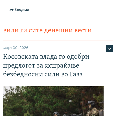
Сподели
види ги сите денешни вести
март 30, 2026
Косовската влада го одобри
предлогот за испраќање
безбедносни сили во Газа