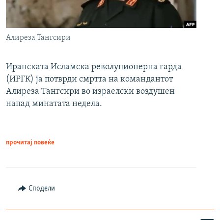
Алиреза Тангсири
Иранската Исламска револуционерна гарда
(ИРГК) ја потврди смртта на командантот
Алиреза Тангсири во израелски воздушен
напад минатата недела.
прочитај повеќе
Сподели