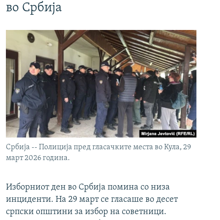
во Србија
Србија -- Полиција пред гласачките места во Кула, 29
март 2026 година.
Изборниот ден во Србија помина со низа
инциденти. На 29 март се гласаше во десет
српски општини за избор на советници.