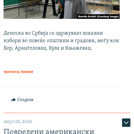
Денеска во Србија се одржуваат локални
избори во повеќе општини и градови, меѓу кои
Бор, Аранѓеловац, Кула и Књажевац.
прочитај повеќе
Сподели
март 28, 2026
Повредени американски