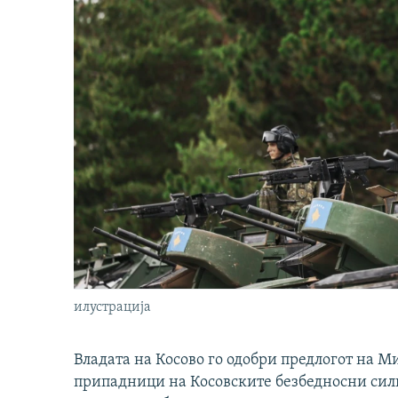
илустрација
Владата на Косово го одобри предлогот на М
припадници на Косовските безбедносни сили 