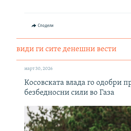
Сподели
види ги сите денешни вести
март 30, 2026
Косовската влада го одобри п
безбедносни сили во Газа