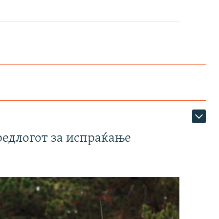
редлогот за испраќање