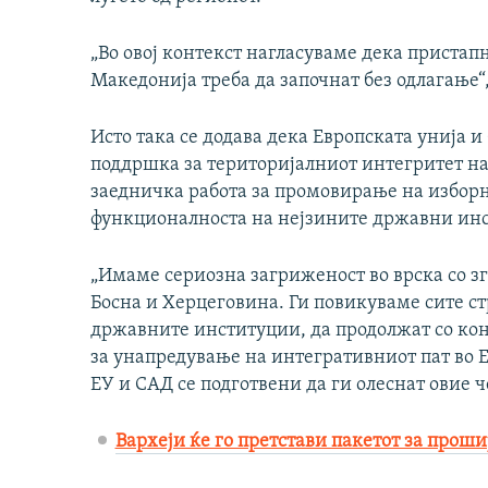
„Во овој контекст нагласуваме дека пристап
Македонија треба да започнат без одлагање“
Исто така се додава дека Европската унија и
поддршка за територијалниот интегритет на
заедничка работа за промовирање на избор
функционалноста на нејзините државни ин
„Имаме сериозна загриженост во врска со з
Босна и Херцеговина. Ги повикуваме сите ст
државните институции, да продолжат со кон
за унапредување на интегративниот пат во 
ЕУ и САД се подготвени да ги олеснат овие ч
Вархеји ќе го претстави пакетот за проши