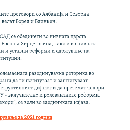
ните преговори со Албанија и Северна
, велат Борел и Блинкен.
 САД се обединети во нивната цврста
 Босна и Херцеговина, како и во нивната
ни и уставни реформи и одржување на
ституции.
големаената разединувачка реторика во
рани да ги почитуваат и заштитуваат
структивниот дијалог и да преземат чекори
ЕУ - вклучително и релевантните реформи.
екори“, се вели во заедничката изјава.
рување за 2021 година