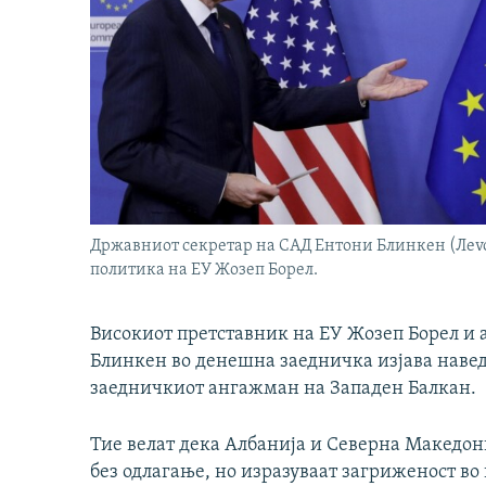
Државниот секретар на САД Ентони Блинкен (Лevo
политика на ЕУ Жозеп Борел.
Високиот претставник на ЕУ Жозеп Борел и
Блинкен во денешна заедничка изјава наведу
заедничкиот ангажман на Западен Балкан.
Тие велат дека Албанија и Северна Македони
без одлагање, но изразуваат загриженост во