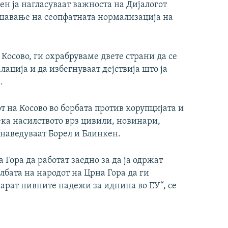
ен ја нагласуваат важноста на Дијалогот
ешавање на сеопфатната нормализација на
Косово, ги охрабруваме двете страни да се
ација и да избегнуваат дејствија што ја
.
 на Косово во борбата против корупцијата и
ка насилството врз цивили, новинари,
 наведуваат Борел и Блинкен.
Гора да работат заедно за да ја одржат
лбата на народот на Црна Гора да ги
арат нивните надежи за иднина во ЕУ“, се