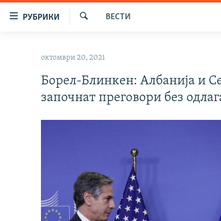
Достапни
ВЕСТИ
РУБРИКИ
линкови
Барај
Оди
МАКЕДОНИЈА
на
октомври 20, 2021
СВЕТ
содржината
Оди
Борел-Блинкен: Албанија и С
ВИЗУЕЛНО
на
започнат преговори без одла
ВЕСТИ
главната
навигација
ШТО ТРЕБА ДА ЗНАЕТЕ
Премини
ПРИЈАВИ СЕ ЗА ЊУЗЛЕТЕР
на
пребарување
ПОДКАСТ ЗОШТО?