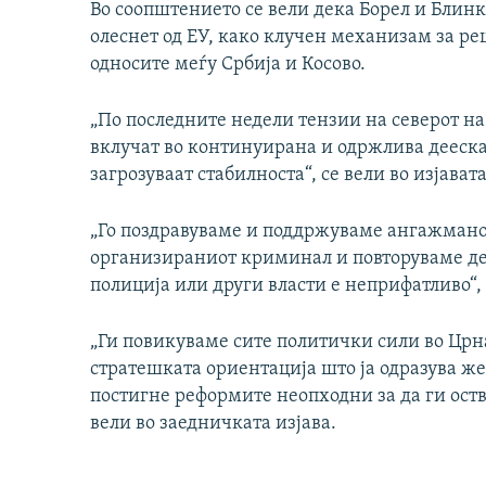
Во соопштението се вели дека Борел и Блинк
олеснет од ЕУ, како клучен механизам за р
односите меѓу Србија и Косово.
„По последните недели тензии на северот на 
вклучат во континуирана и одржлива деескал
загрозуваат стабилноста“, се вели во изјавата
„Го поздравуваме и поддржуваме ангажманот
организираниот криминал и повторуваме де
полиција или други власти е неприфатливо“,
„Ги повикуваме сите политички сили во Црна 
стратешката ориентација што ја одразува же
постигне реформите неопходни за да ги оств
вели во заедничката изјава.