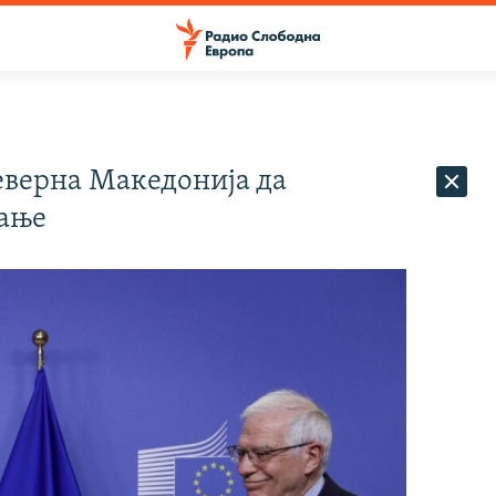
еверна Македонија да
гање