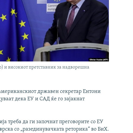
) и високиот претставник за надворешна
 американскиот државен секретар Ентони
ваат дека ЕУ и САД ќе го зајакнат
ја треба да ги започнат преговорите со ЕУ
 врска со „разединувачката реторика“ во БиХ.