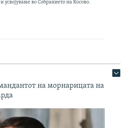
 и усвојување во Собранието на Косово.
омандантот на морнарицата на
арда