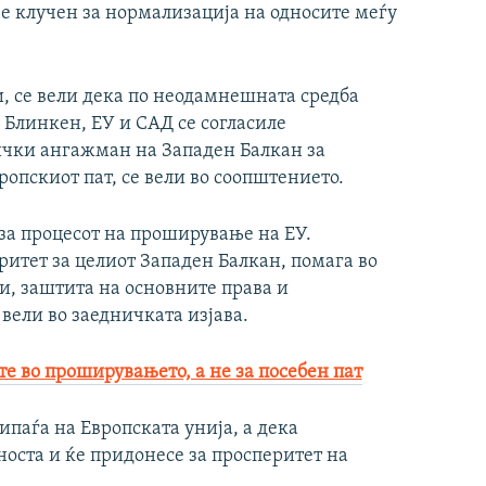
У е клучен за нормализација на односите меѓу
и, се вели дека по неодамнешната средба
 Блинкен, ЕУ и САД се согласиле
ички ангажман на Западен Балкан за
опскиот пат, се вели во соопштението.
за процесот на проширување на ЕУ.
ритет за целиот Западен Балкан, помага во
, заштита на основните права и
вели во заедничката изјава.
е во проширувањето, а не за посебен пат
ипаѓа на Европската унија, а дека
носта и ќе придонесе за просперитет на