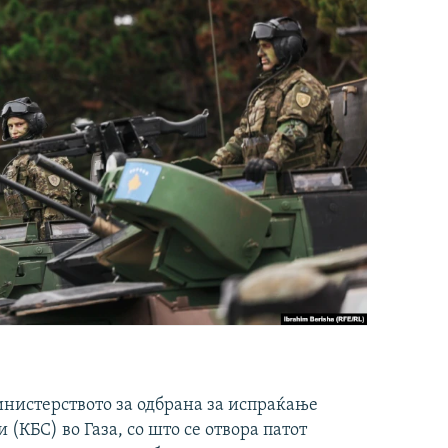
инистерството за одбрана за испраќање
(КБС) во Газа, со што се отвора патот