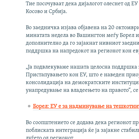
Тие посочуваат дека дијалогот олеснет од Е
Косово и Србија.
Во заедничка изјава објавена на 20 октомвр
минатата недела во Вашингтон меѓу Борел и
дополнително да го зајакнат нивниот заедн
поддршка на напредокот на регионот кон евр
„Ја подвлекуваме нашата целосна поддршка 
Пристапувањето кон ЕУ, што е наведен прио
консолидација на демократските институции
унапредување на владеењето на правото“, се 
Борел: ЕУ е за надминување на тешкотиит
Во соопштението се додава дека регионот пр
поблиската интеграција ќе ја зајакне стабил
луѓето од регионот.