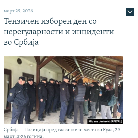
март 29, 2026
Тензичен изборен ден со
нерегуларности и инциденти
во Србија
Србија -- Полиција пред гласачките места во Кула, 29
март 2026 година.