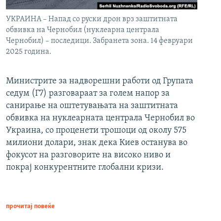
УКРАИНА – Напад со руски дрон врз заштитната
обвивка на Чернобил (нуклеарна централа
Чернобил) – последици. Забранета зона. 14 февруари
2025 година.
Министрите за надворешни работи од Групата
седум (Г7) разговараат за голем напор за
санирање на оштетувањата на заштитната
обвивка на нуклеарната централа Чернобил во
Украина, со проценети трошоци од околу 575
милиони долари, знак дека Киев останува во
фокусот на разговорите на високо ниво и
покрај конкурентните глобални кризи.
прочитај повеќе