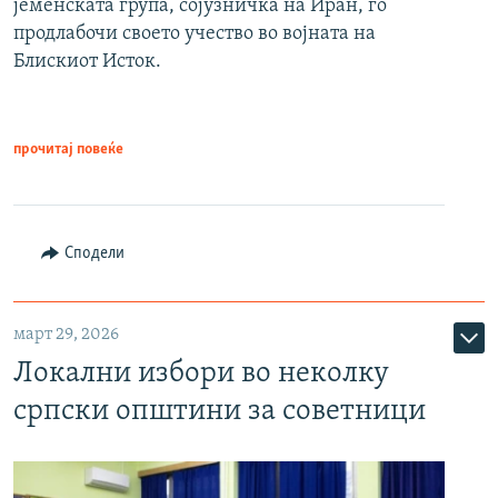
јеменската група, сојузничка на Иран, го
продлабочи своето учество во војната на
Блискиот Исток.
прочитај повеќе
Сподели
март 29, 2026
Локални избори во неколку
српски општини за советници