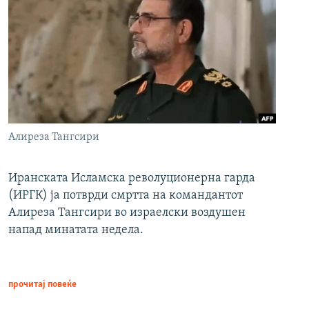
Алиреза Тангсири
Иранската Исламска револуционерна гарда
(ИРГК) ја потврди смртта на командантот
Алиреза Тангсири во израелски воздушен
напад минатата недела.
прочитај повеќе