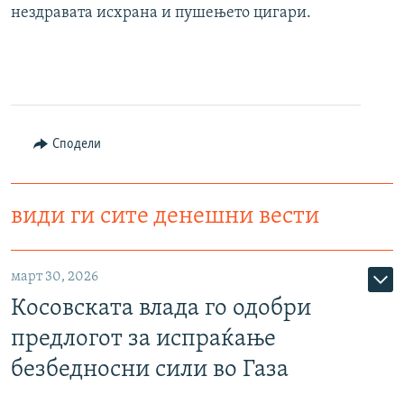
нездравата исхрана и пушењето цигари.
Сподели
види ги сите денешни вести
март 30, 2026
Косовската влада го одобри
предлогот за испраќање
безбедносни сили во Газа