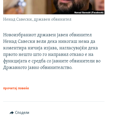
Ненад Савески, државен обвинител
Новоизбраниот државен јавен обвинител
Ненад Савески вели дека никогаш нема да
коментира ничија изјава, нагласувајќи дека
првото нешто што го направил откако е на
функцијата е средба со јавните обвинители во
Државното јавно обвинителство.
прочитај повеќе
Сподели