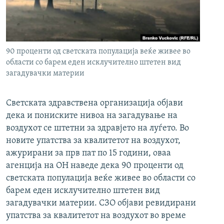
РСЕ веб страници
90 проценти од светската популација веќе живее во
области со барем еден исклучително штетен вид
загадувачки материи
Светската здравствена организација објави
дека и пониските нивоа на загадување на
воздухот се штетни за здравјето на луѓето. Во
новите упатства за квалитетот на воздухот,
ажурирани за прв пат по 15 години, оваа
агенција на ОН наведе дека 90 проценти од
светската популација веќе живее во области со
барем еден исклучително штетен вид
загадувачки материи. СЗО објави ревидирани
упатства за квалитетот на воздухот во време