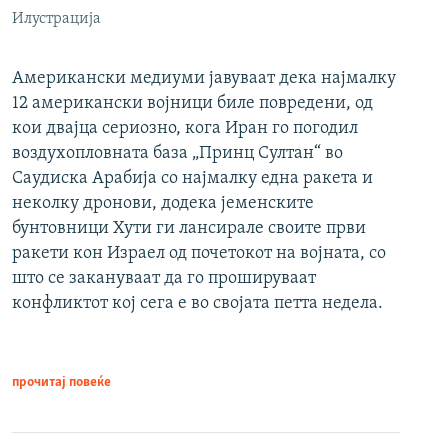
Илустрација
Американски медиуми јавуваат дека најмалку
12 американски војници биле повредени, од
кои двајца сериозно, кога Иран го погодил
воздухопловната база „Принц Султан“ во
Саудиска Арабија со најмалку една ракета и
неколку дронови, додека јеменските
бунтовници Хути ги лансирале своите први
ракети кон Израел од почетокот на војната, со
што се закануваат да го прошируваат
конфликтот кој сега е во својата петта недела.
прочитај повеќе