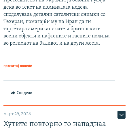
Претседателот на Украина ја обвини Русија
дека во текот на изминатата недела
споделувала детални сателитски снимки со
Техеран, помагајќи му на Иран да ги
таргетира американските и британските
воени објекти и нафтените и гасните полиња
во регионот на Заливот и на други места.
прочитај повеќе
Сподели
март 29, 2026
Хутите повторно го нападнаа