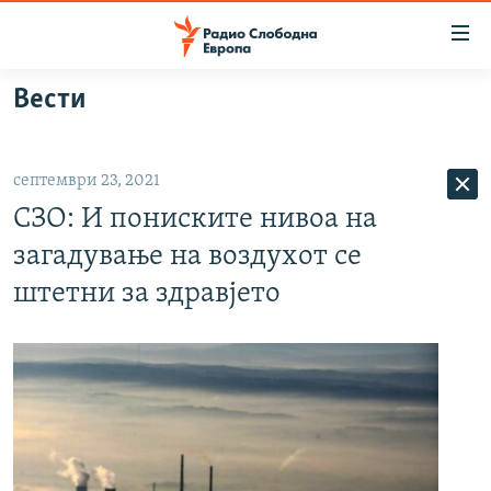
Достапни
линкови
Оди
Вести
на
МАКЕДОНИЈА
содржината
СВЕТ
Оди
септември 23, 2021
ВИЗУЕЛНО
на
СЗО: И пониските нивоа на
главната
ВЕСТИ
навигација
загадување на воздухот се
ШТО ТРЕБА ДА ЗНАЕТЕ
Премини
штетни за здравјето
на
ПРИЈАВИ СЕ ЗА ЊУЗЛЕТЕР
пребарување
ПОДКАСТ ЗОШТО?
СЛЕДЕТЕ НЕ