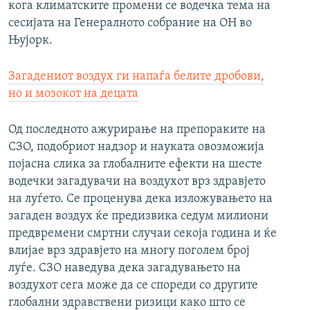
кога климатските промени се водечка тема на
сесијата на Генералното собрание на ОН во
Њујорк.
Загадениот воздух ги напаѓа белите дробови,
но и мозокот на децата
Од последното ажурирање на препораките на
СЗО, подобриот надзор и науката овозможија
појасна слика за глобалните ефекти на шесте
водечки загадувачи на воздухот врз здравјето
на луѓето. Се проценува дека изложувањето на
загаден воздух ќе предизвика седум милиони
предвремени смртни случаи секоја година и ќе
влијае врз здравјето на многу поголем број
луѓе. СЗО наведува дека загадувањето на
воздухот сега може да се спореди со другите
глобални здравствени ризици како што се