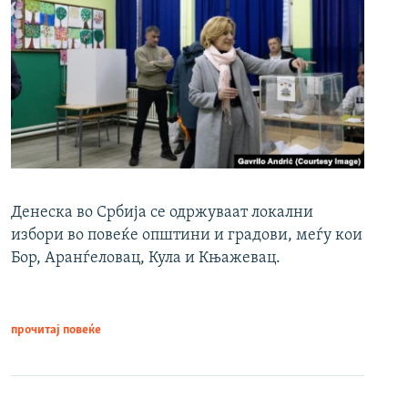
Денеска во Србија се одржуваат локални
избори во повеќе општини и градови, меѓу кои
Бор, Аранѓеловац, Кула и Књажевац.
прочитај повеќе