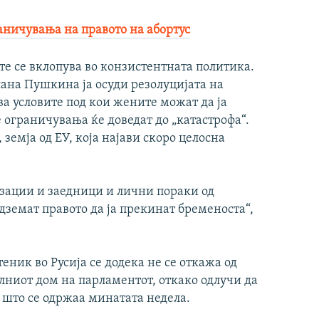
аничувања на правото на абортус
ите се вклопува во конзистентната политика.
ана Пушкина ја осуди резолуцијата на
ва условите под кои жените можат да ја
 ограничувања ќе доведат до „катастрофа“.
 земја од ЕУ, која најави скоро целосна
зации и заедници и лични пораки од
дземат правото да ја прекинат бременоста“,
ник во Русија се додека не се откажа од
лниот дом на парламентот, откако одлучи да
 што се одржаа минатата недела.