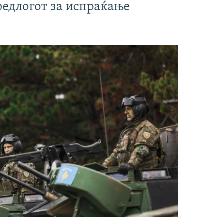
редлогот за испраќање