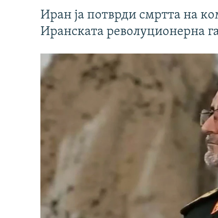
Иран ја потврди смртта на к
Иранската револуционерна г