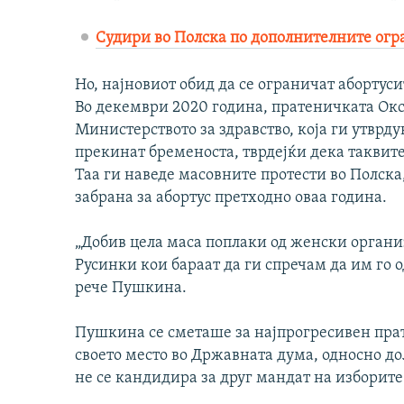
Судири во Полска по дополнителните огр
Но, најновиот обид да се ограничат абортус
Во декември 2020 година, пратеничката Окс
Министерството за здравство, која ги утврду
прекинат бременоста, тврдејќи дека таквите
Таа ги наведе масовните протести во Полска,
забрана за абортус претходно оваа година.
„Добив цела маса поплаки од женски органи
Русинки кои бараат да ги спречам да им го о
рече Пушкина.
Пушкина се сметаше за најпрогресивен прате
своето место во Државната дума, односно до
не се кандидира за друг мандат на изборите