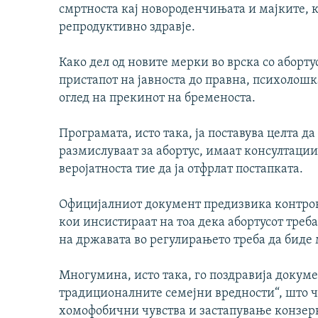
смртноста кај новороденчињата и мајките, 
репродуктивно здравје.
Како дел од новите мерки во врска со аборту
пристапот на јавноста до правна, психолош
оглед на прекинот на бременоста.
Програмата, исто така, ја поставува целта д
размислуваат за абортус, имаат консултации
веројатноста тие да ја отфрлат постапката.
Официјалниот документ предизвика контро
кои инсистираат на тоа дека абортусот треба
на државата во регулирањето треба да бид
Многумина, исто така, го поздравија докуме
традиционалните семејни вредности“, што че
хомофобични чувства и застапување конзер