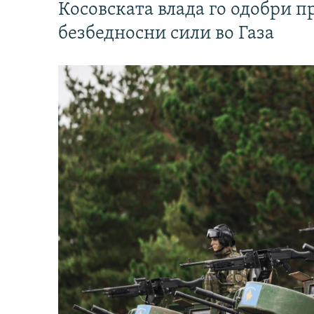
Косовската влада го одобри п
безбедносни сили во Газа