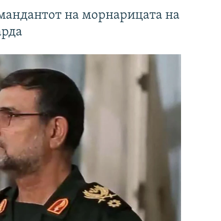
омандантот на морнарицата на
арда