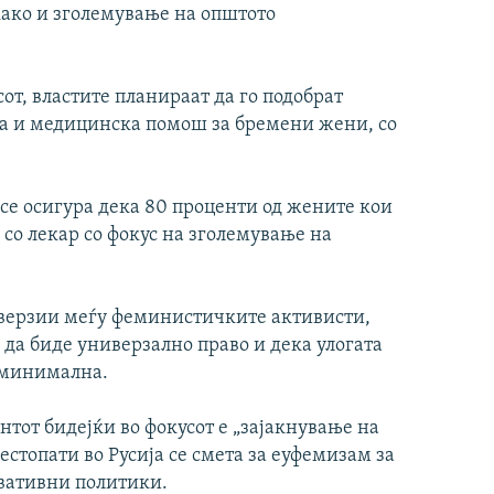
како и зголемување на општото
сот, властите планираат да го подобрат
ка и медицинска помош за бремени жени, со
а се осигура дека 80 проценти од жените кои
 со лекар со фокус на зголемување на
верзии меѓу феминистичките активисти,
 да биде универзално право и дека улогата
е минимална.
нтот бидејќи во фокусот е „зајакнување на
стопати во Русија се смета за еуфемизам за
вативни политики.