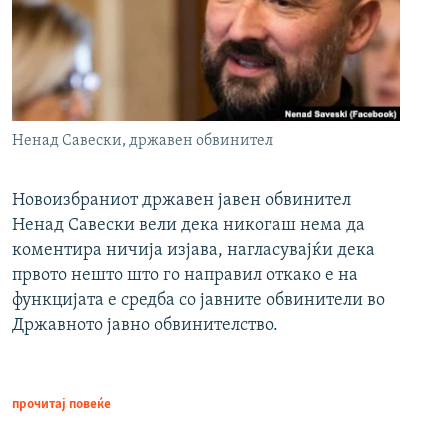
Ненад Савески, државен обвинител
Новоизбраниот државен јавен обвинител
Ненад Савески вели дека никогаш нема да
коментира ничија изјава, нагласувајќи дека
првото нешто што го направил откако е на
функцијата е средба со јавните обвинители во
Државното јавно обвинителство.
прочитај повеќе