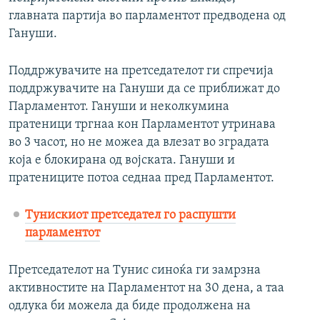
главната партија во парламентот предводена од
Гануши.
Поддржувачите на претседателот ги спречија
поддржувачите на Гануши да се приближат до
Парламентот. Гануши и неколкумина
пратеници тргнаа кон Парламентот утринава
во 3 часот, но не можеа да влезат во зградата
која е блокирана од војската. Гануши и
пратениците потоа седнаа пред Парламентот.
Тунискиот претседател го распушти
парламентот
Претседателот на Тунис синоќа ги замрзна
активностите на Парламентот на 30 дена, а таа
одлука би можела да биде продолжена на