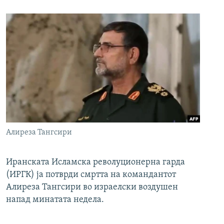
Алиреза Тангсири
Иранската Исламска револуционерна гарда
(ИРГК) ја потврди смртта на командантот
Алиреза Тангсири во израелски воздушен
напад минатата недела.