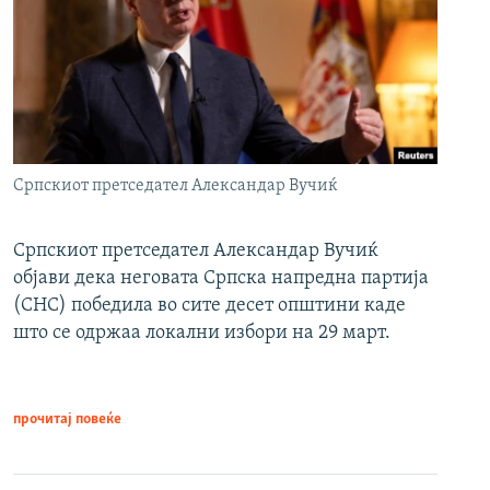
Српскиот претседател Александар Вучиќ
Српскиот претседател Александар Вучиќ
објави дека неговата Српска напредна партија
(СНС) победила во сите десет општини каде
што се одржаа локални избори на 29 март.
прочитај повеќе