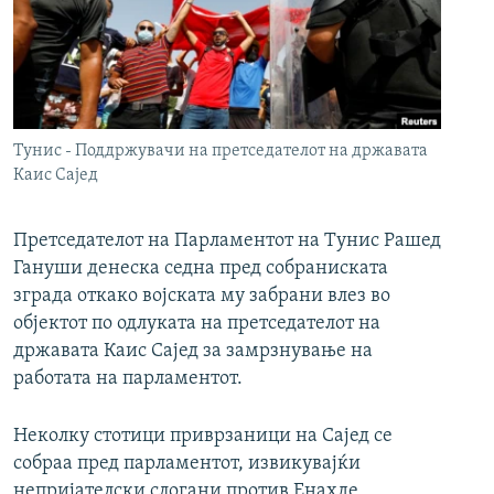
РСЕ веб страници
Тунис - Поддржувачи на претседателот на државата
Каис Сајед
Претседателот на Парламентот на Тунис Рашед
Гануши денеска седна пред собраниската
зграда откако војската му забрани влез во
објектот по одлуката на претседателот на
државата Каис Сајед за замрзнување на
работата на парламентот.
Неколку стотици приврзаници на Сајед се
собраа пред парламентот, извикувајќи
непријателски слогани против Енахде,