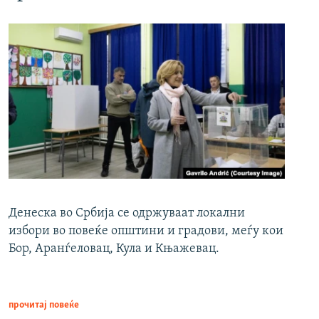
Денеска во Србија се одржуваат локални
избори во повеќе општини и градови, меѓу кои
Бор, Аранѓеловац, Кула и Књажевац.
прочитај повеќе