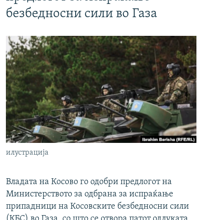
безбедносни сили во Газа
илустрација
Владата на Косово го одобри предлогот на
Министерството за одбрана за испраќање
припадници на Косовските безбедносни сили
(КБС) во Газа, со што се отвора патот одлуката