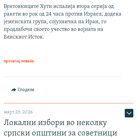
Бунтовниците Хути испалија втора серија од
ракети во рок од 24 часа против Израел, додека
јеменската група, сојузничка на Иран, го
продлабочи своето учество во војната на
Блискиот Исток.
прочитај повеќе
Сподели
март 29, 2026
Локални избори во неколку
српски општини за советници