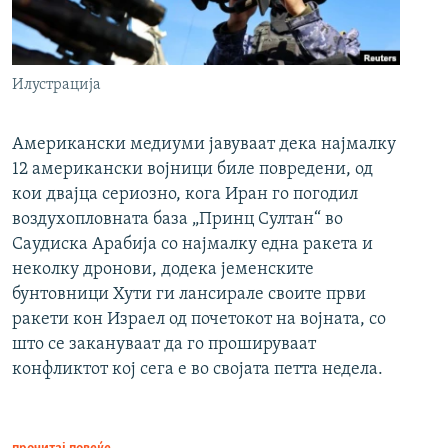
Илустрација
Американски медиуми јавуваат дека најмалку
12 американски војници биле повредени, од
кои двајца сериозно, кога Иран го погодил
воздухопловната база „Принц Султан“ во
Саудиска Арабија со најмалку една ракета и
неколку дронови, додека јеменските
бунтовници Хути ги лансирале своите први
ракети кон Израел од почетокот на војната, со
што се закануваат да го прошируваат
конфликтот кој сега е во својата петта недела.