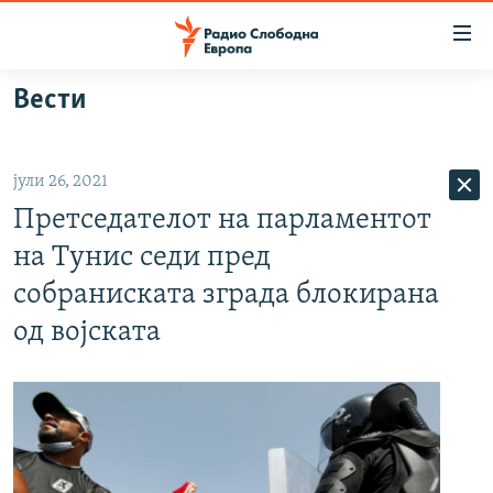
Достапни
линкови
Оди
Вести
на
МАКЕДОНИЈА
содржината
СВЕТ
Оди
јули 26, 2021
ВИЗУЕЛНО
на
Претседателот на парламентот
главната
ВЕСТИ
навигација
на Тунис седи пред
ШТО ТРЕБА ДА ЗНАЕТЕ
Премини
собраниската зграда блокирана
на
ПРИЈАВИ СЕ ЗА ЊУЗЛЕТЕР
од војската
пребарување
ПОДКАСТ ЗОШТО?
СЛЕДЕТЕ НЕ