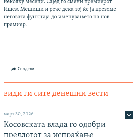
неколку месеци. Сајед го смени премиерот
Ишем Мешиши и рече дека тој ќе ја преземе
неговата функција до именувањето на нов
премиер.
Сподели
види ги сите денешни вести
март 30, 2026
Косовската влада го одобри
предлогот за испраќање