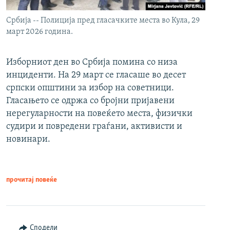
Србија -- Полиција пред гласачките места во Кула, 29
март 2026 година.
Изборниот ден во Србија помина со низа
инциденти. На 29 март се гласаше во десет
српски општини за избор на советници.
Гласањето се одржа со бројни пријавени
нерегуларности на повеќето места, физички
судири и повредени граѓани, активисти и
новинари.
прочитај повеќе
Сподели