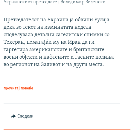
Украинскиот претседател Володимир Зеленски
Претседателот на Украина ја обвини Русија
дека во текот на изминатата недела
споделувала детални сателитски снимки со
Техеран, помагајќи му на Иран да ги
таргетира американските и британските
воени објекти и нафтените и гасните полиња
во регионот на Заливот и на други места.
прочитај повеќе
Сподели