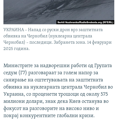
УКРАИНА – Напад со руски дрон врз заштитната
обвивка на Чернобил (нуклеарна централа
Чернобил) – последици. Забранета зона. 14 февруари
2025 година.
Министрите за надворешни работи од Групата
седум (Г7) разговараат за голем напор за
санирање на оштетувањата на заштитната
обвивка на нуклеарната централа Чернобил во
Украина, со проценети трошоци од околу 575
милиони долари, знак дека Киев останува во
фокусот на разговорите на високо ниво и
покрај конкурентните глобални кризи.