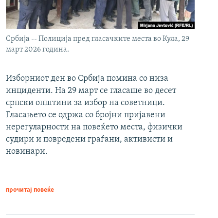
Србија -- Полиција пред гласачките места во Кула, 29
март 2026 година.
Изборниот ден во Србија помина со низа
инциденти. На 29 март се гласаше во десет
српски општини за избор на советници.
Гласањето се одржа со бројни пријавени
нерегуларности на повеќето места, физички
судири и повредени граѓани, активисти и
новинари.
прочитај повеќе