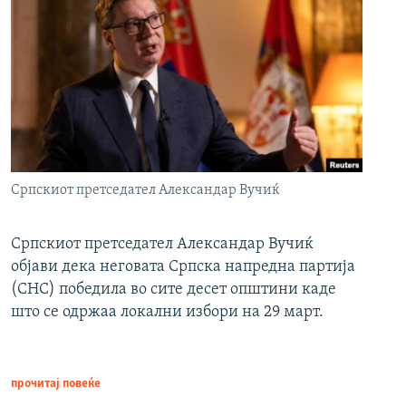
Српскиот претседател Александар Вучиќ
Српскиот претседател Александар Вучиќ
објави дека неговата Српска напредна партија
(СНС) победила во сите десет општини каде
што се одржаа локални избори на 29 март.
прочитај повеќе