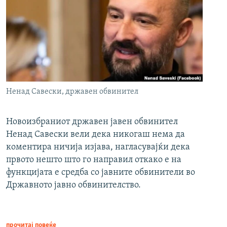
Ненад Савески, државен обвинител
Новоизбраниот државен јавен обвинител
Ненад Савески вели дека никогаш нема да
коментира ничија изјава, нагласувајќи дека
првото нешто што го направил откако е на
функцијата е средба со јавните обвинители во
Државното јавно обвинителство.
прочитај повеќе