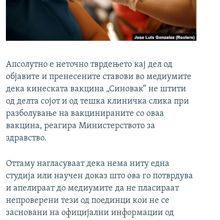
РСЕ веб страници
Апсолутно е неточно тврдењето кај дел од
објавите и пренесените ставови во медиумите
дека кинеската вакцина „Синовак“ не штити
од делта сојот и од тешка клиничка слика при
разболување на вакцинираните со оваа
вакцина, реагира Министерството за
здравство.
Оттаму нагласуваат дека нема ниту една
студија или научен доказ што ова го потврдува
и апелираат до медиумите да не пласираат
непроверени тези од поединци кои не се
засновани на официјални информации од