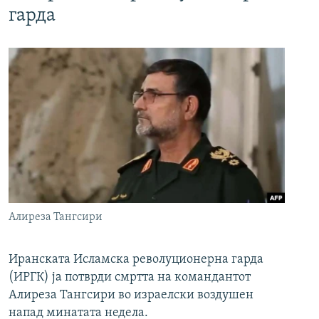
гарда
Алиреза Тангсири
Иранската Исламска револуционерна гарда
(ИРГК) ја потврди смртта на командантот
Алиреза Тангсири во израелски воздушен
напад минатата недела.