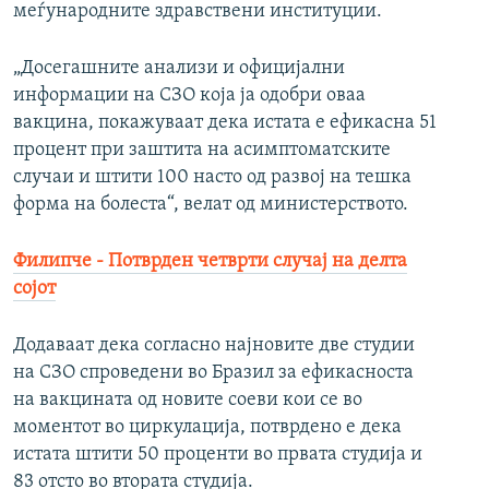
меѓународните здравствени институции.
„Досегашните анализи и официјални
информации на СЗО која ја одобри оваа
вакцина, покажуваат дека истата е ефикасна 51
процент при заштита на асимптоматските
случаи и штити 100 насто од развој на тешка
форма на болеста“, велат од министерството.
Филипче - Потврден четврти случај на делта
сојот
Додаваат дека согласно најновите две студии
на СЗО спроведени во Бразил за ефикасноста
на вакцината од новите соеви кои се во
моментот во циркулација, потврдено е дека
истата штити 50 проценти во првата студија и
83 отсто во втората студија.