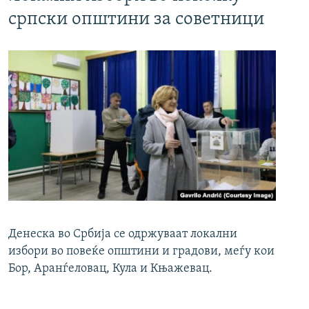
српски општини за советници
Денеска во Србија се одржуваат локални
избори во повеќе општини и градови, меѓу кои
Бор, Аранѓеловац, Кула и Књажевац.