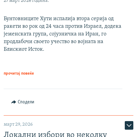
27 март 2026 година.
Бунтовниците Хути испалија втора серија од
ракети во рок од 24 часа против Израел, додека
јеменската група, сојузничка на Иран, го
продлабочи своето учество во војната на
Блискиот Исток.
прочитај повеќе
Сподели
март 29, 2026
Локални избори во неколку