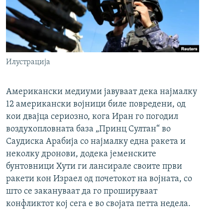
Илустрација
Американски медиуми јавуваат дека најмалку
12 американски војници биле повредени, од
кои двајца сериозно, кога Иран го погодил
воздухопловната база „Принц Султан“ во
Саудиска Арабија со најмалку една ракета и
неколку дронови, додека јеменските
бунтовници Хути ги лансирале своите први
ракети кон Израел од почетокот на војната, со
што се закануваат да го прошируваат
конфликтот кој сега е во својата петта недела.