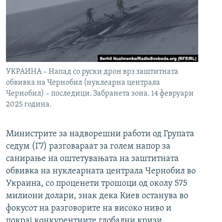
УКРАИНА – Напад со руски дрон врз заштитната
обвивка на Чернобил (нуклеарна централа
Чернобил) – последици. Забранета зона. 14 февруари
2025 година.
Министрите за надворешни работи од Групата
седум (Г7) разговараат за голем напор за
санирање на оштетувањата на заштитната
обвивка на нуклеарната централа Чернобил во
Украина, со проценети трошоци од околу 575
милиони долари, знак дека Киев останува во
фокусот на разговорите на високо ниво и
покрај конкурентните глобални кризи.