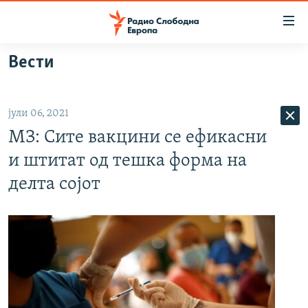
Достапни
линкови
Оди
Вести
на
МАКЕДОНИЈА
содржината
СВЕТ
Оди
јули 06, 2021
ВИЗУЕЛНО
на
МЗ: Сите вакцини се ефикасни
главната
ВЕСТИ
навигација
и штитат од тешка форма на
ШТО ТРЕБА ДА ЗНАЕТЕ
Премини
делта сојот
на
ПРИЈАВИ СЕ ЗА ЊУЗЛЕТЕР
пребарување
ПОДКАСТ ЗОШТО?
СЛЕДЕТЕ НЕ