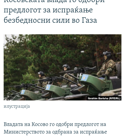
Косовската влада го одобри
предлогот за испраќање
безбедносни сили во Газа
илустрација
Владата на Косово го одобри предлогот на
Министерството за одбрана за испраќање