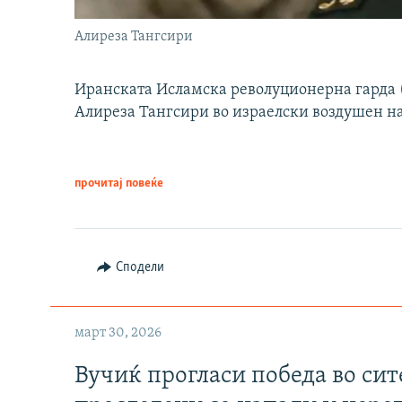
Алиреза Тангсири
Иранската Исламска револуционерна гарда (
Алиреза Тангсири во израелски воздушен н
прочитај повеќе
Сподели
март 30, 2026
Вучиќ прогласи победа во си