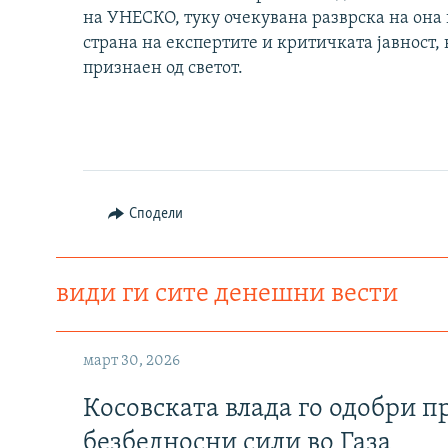
на УНЕСКО, туку очекувана разврска на она
страна на експертите и критичката јавност,
признаен од светот.
Сподели
види ги сите денешни вести
март 30, 2026
Косовската влада го одобри п
безбедносни сили во Газа