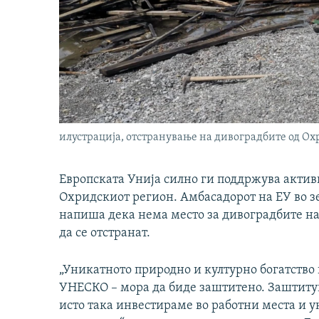
илустрација, отстранување на дивоградбите од Ох
Европската Унија силно ги поддржува актив
Охридскиот регион. Амбасадорот на ЕУ во зе
напиша дека нема место за дивоградбите на
да се отстранат.
„Уникатното природно и културно богатство 
УНЕСКО – мора да биде заштитено. Заштитув
исто така инвестираме во работни места и у