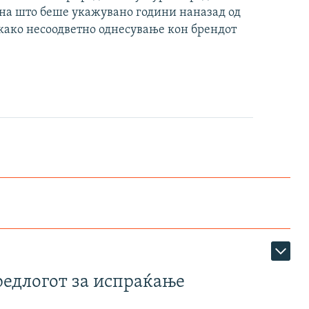
 на што беше укажувано години наназад од
 како несоодветно однесување кон брендот
редлогот за испраќање