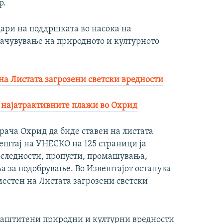
р.
дари на поддршката во насока на
ачувување на природното и културното
а Листата загрозени светски вредности
а најатрактивните плажи во Охрид
рача Охрид да биде ставен на листата
ештај на УНЕСКО на 125 страници ја
доследности, пропусти, промашувања,
а за подобрување. Во Извештајот останува
естен на Листата загрозени светски
 заштитени природни и културни вредности