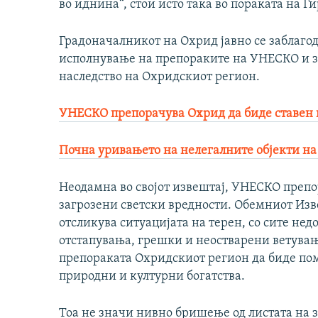
во иднина“, стои исто така во пораката на Ги
Градоначалникот на Охрид јавно се заблаго
исполнување на препораките на УНЕСКО и з
наследство на Охридскиот регион.
УНЕСКО препорачува Охрид да биде ставен н
Почна уривањето на нелегалните објекти н
Неодамна во својот извештај, УНЕСКО препо
загрозени светски вредности. Обемниот Изв
отсликува ситуацијата на терен, со сите не
отстапувања, грешки и неостварени ветувањ
препораката Охридскиот регион да биде пом
природни и културни богатства.
Тоа не значи нивно бришење од листата на