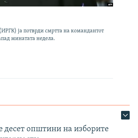
ИРГК) ја потврди смртта на командантот
апад минатата недела.
те десет општини на изборите