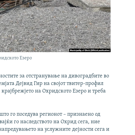
ридското Езеро
ностите за отстранување на дивоградбите во
мјата Дејвид Гир на својот твитер-профил
 крајбрежјето на Охридското Езеро и треба
што го поседува регионот – признаено од
ајќи го наследството на Охрид сега, ние
напредувањето на услужните дејности сега и