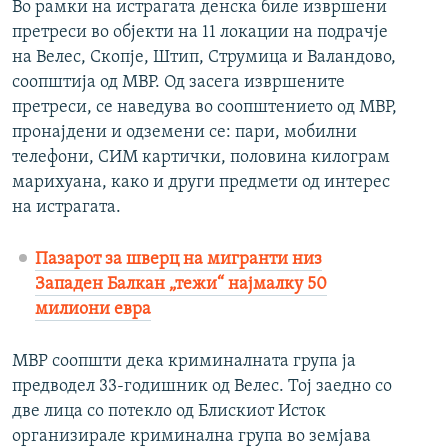
Во рамки на истрагата денска биле извршени
претреси во објекти на 11 локации на подрачје
на Велес, Скопје, Штип, Струмица и Валандово,
соопштија од МВР. Од засега извршените
претреси, се наведува во соопштението од МВР,
пронајдени и одземени се: пари, мобилни
телефони, СИМ картички, половина килограм
марихуана, како и други предмети од интерес
на истрагата.
Пазарот за шверц на мигранти низ
Западен Балкан „тежи“ најмалку 50
милиони евра
МВР соопшти дека криминалната група ја
предводел 33-годишник од Велес. Тој заедно со
две лица со потекло од Блискиот Исток
организирале криминална група во земјава