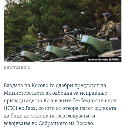
илустрација
Владата на Косово го одобри предлогот на
Министерството за одбрана за испраќање
припадници на Косовските безбедносни сили
(КБС) во Газа, со што се отвора патот одлуката
да биде доставена на разгледување и
усвојување во Собранието на Косово.