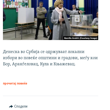
Денеска во Србија се одржуваат локални
избори во повеќе општини и градови, меѓу кои
Бор, Аранѓеловац, Кула и Књажевац.
прочитај повеќе
Сподели