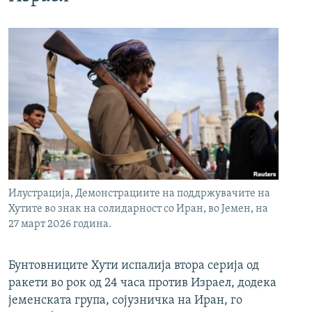
Илустрација, Демонстрациите на поддржувачите на
Хутите во знак на солидарност со Иран, во Јемен, на
27 март 2026 година.
Бунтовниците Хути испалија втора серија од
ракети во рок од 24 часа против Израел, додека
јеменската група, сојузничка на Иран, го