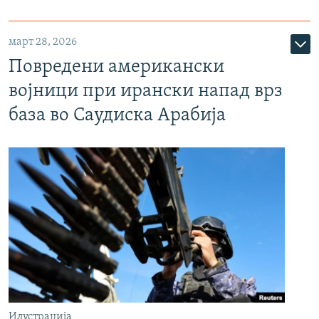
март 28, 2026
Повредени американски
војници при ирански напад врз
база во Саудиска Арабија
Илустрација