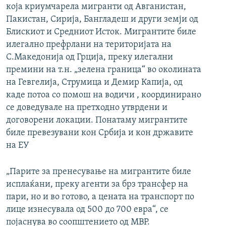
која криумчарела мигранти од Авганистан,
Пакистан, Сирија, Бангладеш и други земји од
Блискиот и Средниот Исток. Мигрантите биле
илегално префрлани на територијата на
С.Македонија од Грција, преку илегални
премини на т.н. „зелена граница“ во околината
на Гевгелија, Струмица и Демир Капија, од
каде потоа со помош на водичи , координирано
се доведувале на претходно утврдени и
договорени локации. Понатаму мигрантите
биле превезувани кон Србија и кон државите
на ЕУ
„Парите за пренесување на мигрантите биле
исплаќани, преку агенти за брз трансфер на
пари, но и во готово, а цената на транспорт по
лице изнесувала од 500 до 700 евра“, се
појаснува во соопштението од МВР.