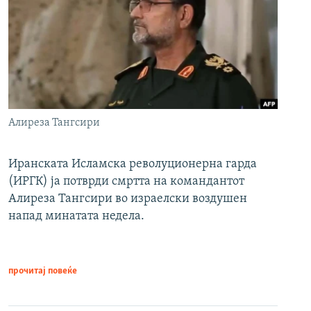
Алиреза Тангсири
Иранската Исламска револуционерна гарда
(ИРГК) ја потврди смртта на командантот
Алиреза Тангсири во израелски воздушен
напад минатата недела.
прочитај повеќе