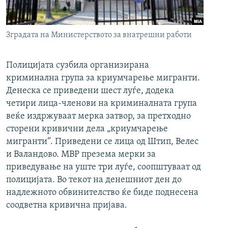
РСЕ веб страници
Зградата на Министерството за внатрешни работи
Полицијата сузбила организирана
криминална група за криумчарење мигранти.
Денеска се приведени шест луѓе, додека
четири лица-членови на криминалната група
веќе издржуваат мерка затвор, за претходно
сторени кривични дела „криумчарење
мигранти“. Приведени се лица од Штип, Велес
и Валандово. МВР презема мерки за
приведување на уште три луѓе, соопштуваат од
полицијата. Во текот на денешниот ден до
надлежното обвинителство ќе биде поднесена
соодветна кривична пријава.