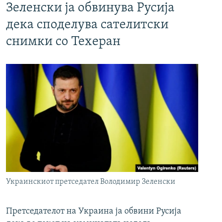
Зеленски ја обвинува Русија
дека споделува сателитски
снимки со Техеран
Украинскиот претседател Володимир Зеленски
Претседателот на Украина ја обвини Русија