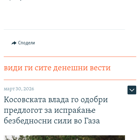
Сподели
види ги сите денешни вести
март 30, 2026
Косовската влада го одобри
предлогот за испраќање
безбедносни сили во Газа