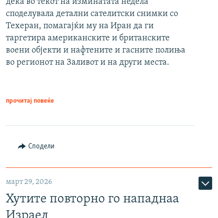
дека во текот на изминатата недела
споделувала детални сателитски снимки со
Техеран, помагајќи му на Иран да ги
таргетира американските и британските
воени објекти и нафтените и гасните полиња
во регионот на Заливот и на други места.
прочитај повеќе
Сподели
март 29, 2026
Хутите повторно го нападнаа
Израел