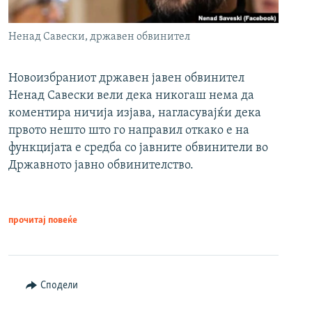
Ненад Савески, државен обвинител
Новоизбраниот државен јавен обвинител
Ненад Савески вели дека никогаш нема да
коментира ничија изјава, нагласувајќи дека
првото нешто што го направил откако е на
функцијата е средба со јавните обвинители во
Државното јавно обвинителство.
прочитај повеќе
Сподели