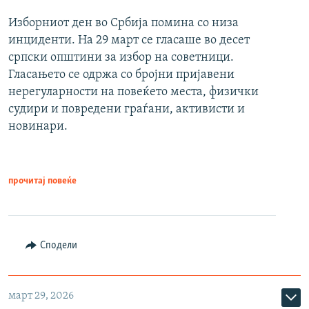
Изборниот ден во Србија помина со низа
инциденти. На 29 март се гласаше во десет
српски општини за избор на советници.
Гласањето се одржа со бројни пријавени
нерегуларности на повеќето места, физички
судири и повредени граѓани, активисти и
новинари.
прочитај повеќе
Сподели
март 29, 2026