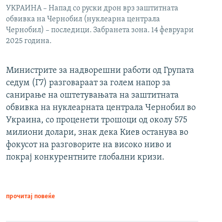
УКРАИНА – Напад со руски дрон врз заштитната
обвивка на Чернобил (нуклеарна централа
Чернобил) – последици. Забранета зона. 14 февруари
2025 година.
Министрите за надворешни работи од Групата
седум (Г7) разговараат за голем напор за
санирање на оштетувањата на заштитната
обвивка на нуклеарната централа Чернобил во
Украина, со проценети трошоци од околу 575
милиони долари, знак дека Киев останува во
фокусот на разговорите на високо ниво и
покрај конкурентните глобални кризи.
прочитај повеќе