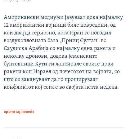
Американски медиуми јавуваат дека најмалку
12 американски војници биле повредени, од
кои двајца сериозно, кога Иран го погодил
воздухопловната база „Принц Султан“ во
Саудиска Арабија со најмалку една ракета и
неколку дронови, додека јеменските
бунтовници Хути ги лансирале своите први
ракети кон Израел од почетокот на војната, со
што се закануваат да го прошируваат
конфликтот кој сега е во својата петта недела.
прочитај повеќе