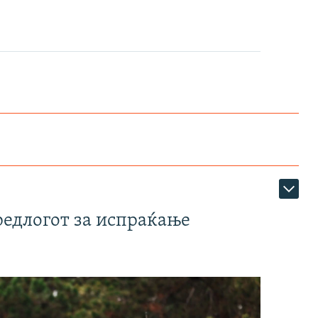
редлогот за испраќање