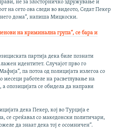
прави, не за злосторничко здружување и
т на сето ова следи во видеото, Седат Пекер
ј него дома“, напиша Мицкоски.
ленови на криминална група“, се бара и
озициската партија дека биле познати
лажен идентитет. Случајот прво го
фија“, па потоа од полицијата излегоа со
о месеци работеле на расветлување на
“, а опозицијата се обидела да направи
цијата дека Пекер, кој во Турција е
а, се среќавал со македонски политичари,
можеле да знаат дека тој е осомничен“.