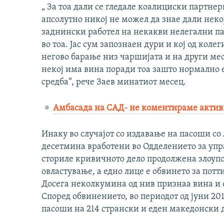
„ За тоа дали се гледале коалициски партнер
апсолутно никој не можел да знае дали неко
заднински работел на некакви нелегални па
во тоа. Јас сум запознаен дури и кој од кол
негово барање низ чаршијата и на други мес
некој има вина поради тоа зашто нормално е 
средба“, рече Заев минатиот месец.
Амбасада на САД- не коментираме активн
Инаку во случајот со издавање на пасоши со 
десетмина вработени во Одделението за упра
сториле кривичното дело продолжена злоупо
овластување, а едно лице е обвинето за пот
Досега неколкумина од нив признаа вина и с
Според обвинението, во периодот од јуни 201
пасоши на 214 странски и еден македонски