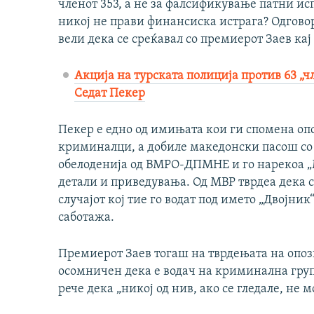
членот 353, а не за фалсификување патни ис
никој не прави финансиска истрага? Одговоро
вели дека се среќавал со премиерот Заев ка
Акција на турската полиција против 63 „ч
Седат Пекер
Пекер е едно од имињата кои ги спомена оп
криминалци, а добиле македонски пасош со 
обелоденија од ВМРО-ДПМНЕ и го нарекоа „Ма
детали и приведувања. Од МВР тврдеа дека с
случајот кој тие го водат под името „Двојник
саботажа.
Премиерот Заев тогаш на тврдењата на опози
осомничен дека е водач на криминална груп
рече дека „никој од нив, ако се гледале, не 