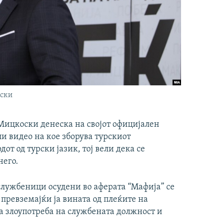
оски
ицкоски денеска на својот официјален
и видео на кое зборува турскиот
от од турски јазик, тој вели дека се
него.
службеници осудени во аферата “Мафија” се
превземајќи ја вината од плеќите на
а злоупотреба на службената должност и