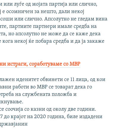
и или луѓе од мојата партија или слично,
ј е осомничен за нешто, дали некој
соши или слично. Апсолутно не гледам вина
егите, партиите партнери имале средба на
та, но апсолутно не може да се каже дека
кога некој ќе побара средба и да ја закаже
и истраги, соработуваме со МВР
лажен иденитет обвинети се 11 лица, од кои
вни работи во МВР се товарат дека го
треба на службената положба и
тикнување.
е соочија со казни од околу две години.
7 до крајот на 2020 година, биле издадени
 државјанин