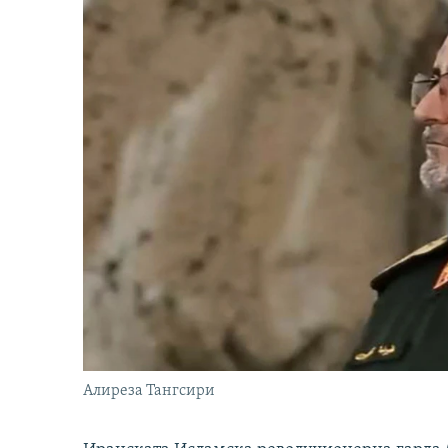
Алиреза Тангсири