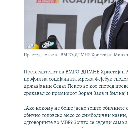
Претседателот на ВМРО-ДПМНЕ Христијан Мицк
Претседателот на ВМРО-ДПМНЕ Христијан М
профил на социјалната мрежа Фејсбук сподел
државјанин Седат Пекер во кое според превод
среќавал со премиерот Зоран Заев и бил кај 
„Ако некому не беше јасно зошто обичните 
обично топовско месо со симболични казни, 
одговорните во МВР? Зошто се судени само з