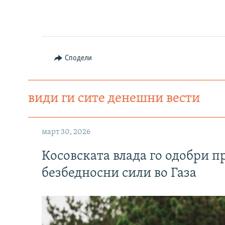
Сподели
види ги сите денешни вести
март 30, 2026
Косовската влада го одобри п
безбедносни сили во Газа