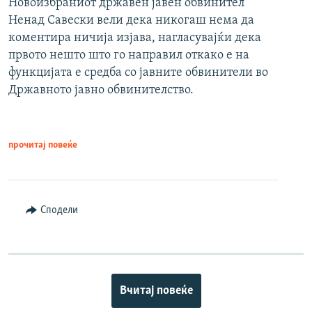
Новоизбраниот државен јавен обвинител
Ненад Савески вели дека никогаш нема да
коментира ничија изјава, нагласувајќи дека
првото нешто што го направил откако е на
функцијата е средба со јавните обвинители во
Државното јавно обвинителство.
прочитај повеќе
Сподели
Вчитај повеќе