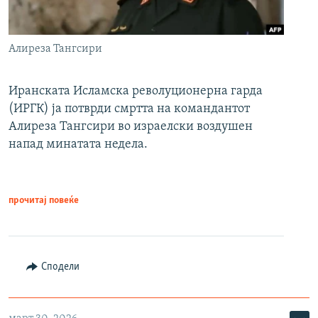
Алиреза Тангсири
Иранската Исламска револуционерна гарда
(ИРГК) ја потврди смртта на командантот
Алиреза Тангсири во израелски воздушен
напад минатата недела.
прочитај повеќе
Сподели