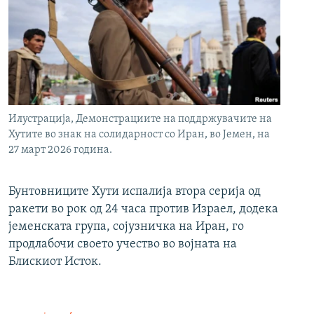
Илустрација, Демонстрациите на поддржувачите на
Хутите во знак на солидарност со Иран, во Јемен, на
27 март 2026 година.
Бунтовниците Хути испалија втора серија од
ракети во рок од 24 часа против Израел, додека
јеменската група, сојузничка на Иран, го
продлабочи своето учество во војната на
Блискиот Исток.