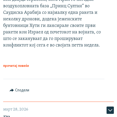
воздухопловната база „Принц Султан“ во
Саудиска Арабија со најмалку една ракета и
неколку дронови, додека јеменските
бунтовници Хути ги лансирале своите први
ракети кон Израел од почетокот на војната, со
што се закануваат да го прошируваат
конфликтот кој сега е во својата петта недела.
прочитај повеќе
Сподели
март 28, 2026