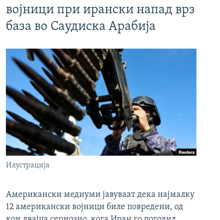
војници при ирански напад врз
база во Саудиска Арабија
Илустрација
Американски медиуми јавуваат дека најмалку
12 американски војници биле повредени, од
кои двајца сериозно, кога Иран го погодил