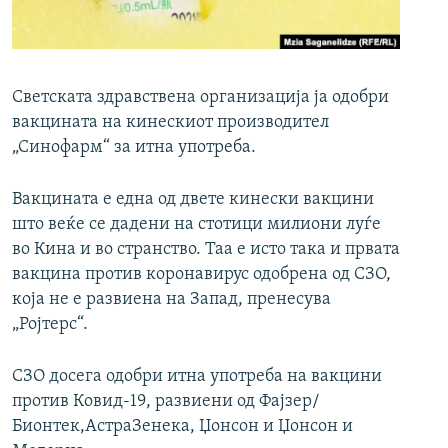
РСЕ веб страници
Светската здравствена организација ја одобри
вакцината на кинескиот производител
„Синофарм“ за итна употреба.
Вакцината e една од двете кинески вакцини
што веќе се дадени на стотици милиони луѓе
во Кина и во странство. Taa е исто така и првата
вакцина против коронавирус одобрена од СЗО,
која не е развиена на Запад, пренесува
„Ројтерс“.
СЗО досега одобри итна употреба на вакцини
против Ковид-19, развиени од Фајзер/
Бионтек,АстраЗенека, Џонсон и Џонсон и