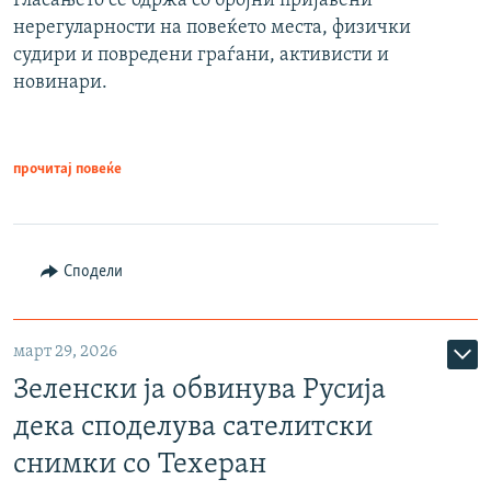
Гласањето се одржа со бројни пријавени
нерегуларности на повеќето места, физички
судири и повредени граѓани, активисти и
новинари.
прочитај повеќе
Сподели
март 29, 2026
Зеленски ја обвинува Русија
дека споделува сателитски
снимки со Техеран