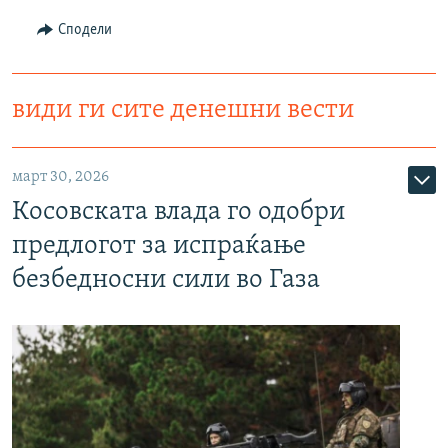
Сподели
види ги сите денешни вести
март 30, 2026
Косовската влада го одобри
предлогот за испраќање
безбедносни сили во Газа