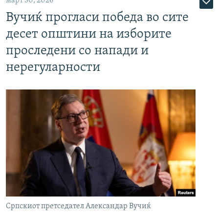
март 30, 2026
Вучиќ прогласи победа во сите
десет општини на изборите
проследени со напади и
нерегуларности
Српскиот претседател Александар Вучиќ