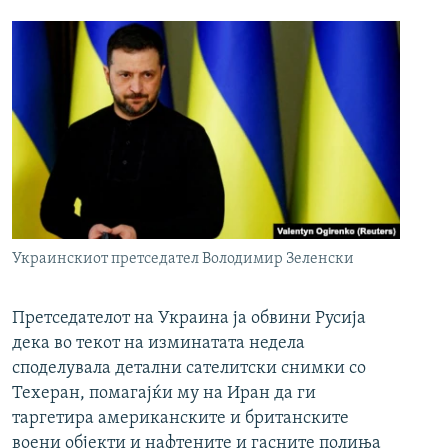
Украинскиот претседател Володимир Зеленски
Претседателот на Украина ја обвини Русија
дека во текот на изминатата недела
споделувала детални сателитски снимки со
Техеран, помагајќи му на Иран да ги
таргетира американските и британските
воени објекти и нафтените и гасните полиња