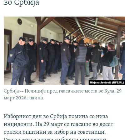
во Србија
Србија -- Полиција пред гласачките места во Кула, 29
март 2026 година.
Изборниот ден во Србија помина со низа
инциденти. На 29 март се гласаше во десет
српски општини за избор на советници.