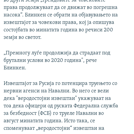
во други земји „трендовите за човековите
права продолжуваат да се движат во погрешна
насока“. Блинкен се обрати на објавувањето на
извештајот за човекови права, кој ја опишува
состојбата во минатата година во речиси 200
земји во светот.
„Премногу луѓе продолжија да страдаат под
брутални услови во 2020 година", рече
Блинкен.
Извештајот за Русија го потенцира труењето со
нервни агенси на Навални. Во него се вели
дека "веродостојни извештаи" укажуваат на
тоа дека офицери од руската Федерална служба
за безбедност (ФСБ) го труеле Навални во
август минатата година. Исто така, се
споменуваат „веродостојни“ извештаи на