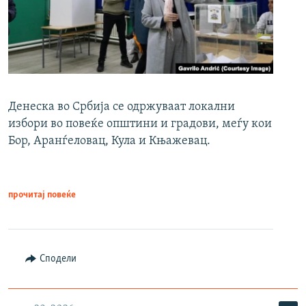
Денеска во Србија се одржуваат локални
избори во повеќе општини и градови, меѓу кои
Бор, Аранѓеловац, Кула и Књажевац.
прочитај повеќе
Сподели