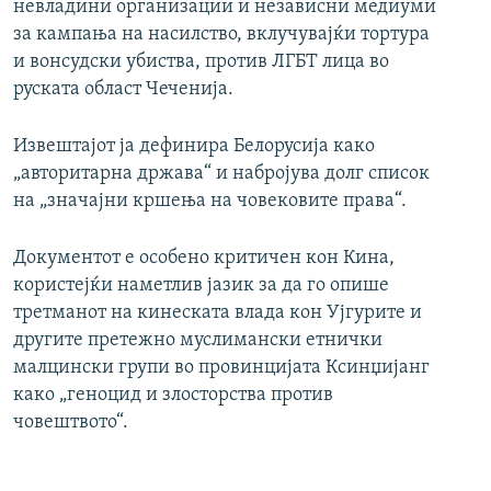
невладини организации и независни медиуми
за кампања на насилство, вклучувајќи тортура
и вонсудски убиства, против ЛГБТ лица во
руската област Чеченија.
Извештајот ја дефинира Белорусија како
„авторитарна држава“ и набројува долг список
на „значајни кршења на човековите права“.
Документот е особено критичен кон Кина,
користејќи наметлив јазик за да го опише
третманот на кинеската влада кон Ујгурите и
другите претежно муслимански етнички
малцински групи во провинцијата Ксинџијанг
како „геноцид и злосторства против
човештвото“.