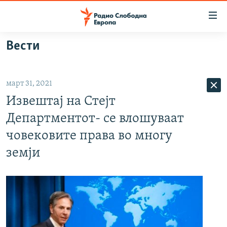
Достапни
линкови
Оди
Вести
на
МАКЕДОНИЈА
содржината
СВЕТ
Оди
март 31, 2021
ВИЗУЕЛНО
на
Извештај на Стејт
главната
ВЕСТИ
навигација
Департментот- се влошуваат
ШТО ТРЕБА ДА ЗНАЕТЕ
Премини
човековите права во многу
на
ПРИЈАВИ СЕ ЗА ЊУЗЛЕТЕР
земји
пребарување
ПОДКАСТ ЗОШТО?
СЛЕДЕТЕ НЕ