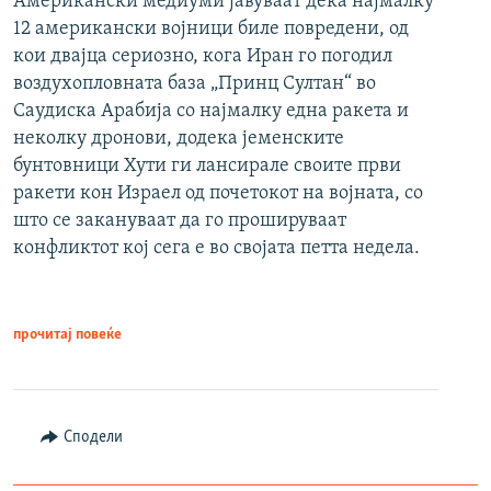
Американски медиуми јавуваат дека најмалку
12 американски војници биле повредени, од
кои двајца сериозно, кога Иран го погодил
воздухопловната база „Принц Султан“ во
Саудиска Арабија со најмалку една ракета и
неколку дронови, додека јеменските
бунтовници Хути ги лансирале своите први
ракети кон Израел од почетокот на војната, со
што се закануваат да го прошируваат
конфликтот кој сега е во својата петта недела.
прочитај повеќе
Сподели