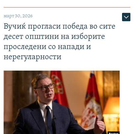
март 30, 2026
Вучиќ прогласи победа во сите
десет општини на изборите
проследени со напади и
нерегуларности