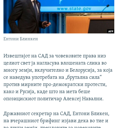
РСЕ веб страници
Ентони Блинкен
Извештајот на САД за човековите права низ
целиот свет ја нагласува влошената слика во
многу земји, вклучително и Белорусија, за која
се наведува употребата на „брутална сила“
против мирните про-демократски протести,
како и Русија, каде што на мета беше
опозицискиот политичар Алексеј Навални.
Државниот секретар на САД, Ентони Бликен,
на вчерашниот брифинг изјави дека во тие и