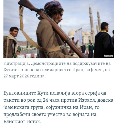
Илустрација, Демонстрациите на поддржувачите на
Хутите во знак на солидарност со Иран, во Јемен, на
27 март 2026 година.
Бунтовниците Хути испалија втора серија од
ракети во рок од 24 часа против Израел, додека
јеменската група, сојузничка на Иран, го
продлабочи своето учество во војната на
Блискиот Исток.