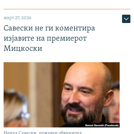
март 27, 2026
Савески не ги коментира
изјавите на премиерот
Мицкоски
Ненад Савески, државен обвинител