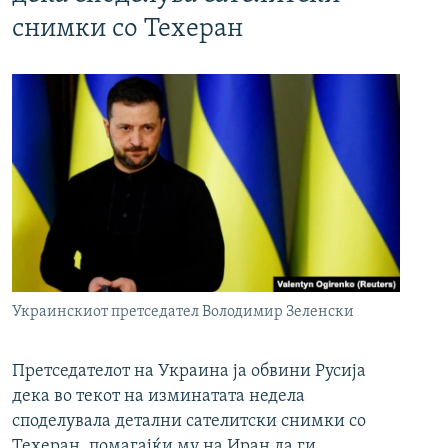
снимки со Техеран
Украинскиот претседател Володимир Зеленски
Претседателот на Украина ја обвини Русија
дека во текот на изминатата недела
споделувала детални сателитски снимки со
Техеран, помагајќи му на Иран да ги