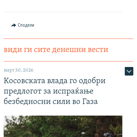
Сподели
види ги сите денешни вести
март 30, 2026
Косовската влада го одобри
предлогот за испраќање
безбедносни сили во Газа