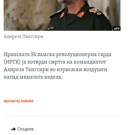
Алиреза Тангсири
Иранската Исламска револуционерна гарда
(ИРГК) ја потврди смртта на командантот
Алиреза Тангсири во израелски воздушен
напад минатата недела.
прочитај повеќе
Сподели