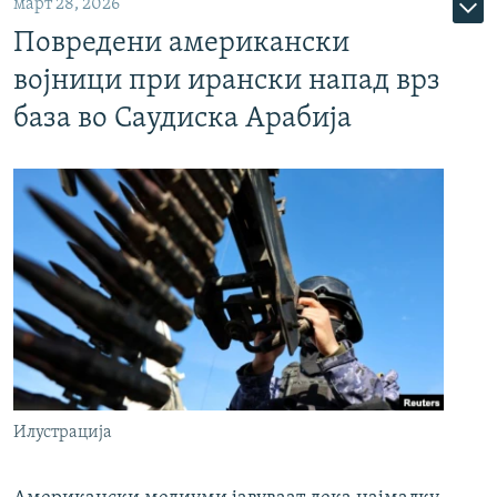
март 28, 2026
Повредени американски
војници при ирански напад врз
база во Саудиска Арабија
Илустрација