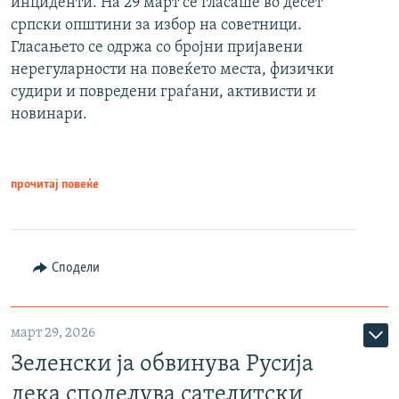
инциденти. На 29 март се гласаше во десет
српски општини за избор на советници.
Гласањето се одржа со бројни пријавени
нерегуларности на повеќето места, физички
судири и повредени граѓани, активисти и
новинари.
прочитај повеќе
Сподели
март 29, 2026
Зеленски ја обвинува Русија
дека споделува сателитски