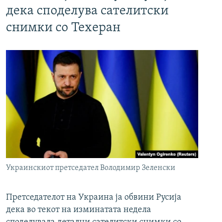
дека споделува сателитски
снимки со Техеран
Украинскиот претседател Володимир Зеленски
Претседателот на Украина ја обвини Русија
дека во текот на изминатата недела