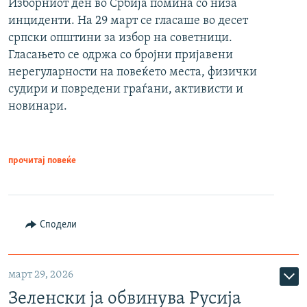
Изборниот ден во Србија помина со низа
инциденти. На 29 март се гласаше во десет
српски општини за избор на советници.
Гласањето се одржа со бројни пријавени
нерегуларности на повеќето места, физички
судири и повредени граѓани, активисти и
новинари.
прочитај повеќе
Сподели
март 29, 2026
Зеленски ја обвинува Русија