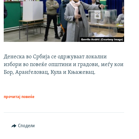
Денеска во Србија се одржуваат локални
избори во повеќе општини и градови, меѓу кои
Бор, Аранѓеловац, Кула и Књажевац.
прочитај повеќе
Сподели