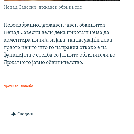
Ненад Савески, државен обвинител
Новоизбраниот државен јавен обвинител
Ненад Савески вели дека никогаш нема да
коментира ничија изјава, нагласувајќи дека
првото нешто што го направил откако е на
функцијата е средба со јавните обвинители во
Државното јавно обвинителство.
прочитај повеќе
Сподели