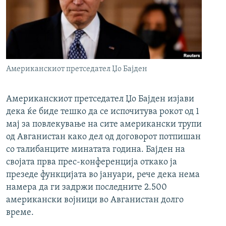
РСЕ веб страници
Американскиот претседател Џо Бајден
Американскиот претседател Џо Бајден изјави
дека ќе биде тешко да се испочитува рокот од 1
мај за повлекување на сите американски трупи
од Авганистан како дел од договорот потпишан
со талибанците минатата година. Бајден на
својата прва прес-конференција откако ја
презеде функцијата во јануари, рече дека нема
намера да ги задржи последните 2.500
американски војници во Авганистан долго
време.