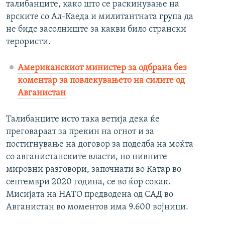
талибанците, како што се раскинување на
врските со Ал-Каеда и милитантната група да
не биде засолниште за какви било странски
терористи.
Американскиот министер за одбрана без
коментар за повлекувањето на силите од
Авганистан
Талибанците исто така ветија дека ќе
преговараат за прекин на огнот и за
постигнување на договор за поделба на моќта
со авганистанските власти, но нивните
мировни разговори, започнати во Катар во
септември 2020 година, се во ќор сокак.
Мисијата на НАТО предводена од САД во
Авганистан во моментов има 9.600 војници.