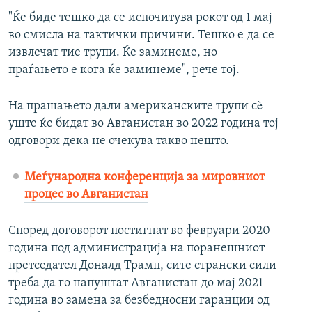
"Ќе биде тешко да се испочитува рокот од 1 мај
во смисла на тактички причини. Тешко е да се
извлечат тие трупи. Ќе заминеме, но
праѓањето е кога ќе заминеме", рече тој.
На прашањето дали американските трупи сè
уште ќе бидат во Авганистан во 2022 година тој
одговори дека не очекува такво нешто.
Меѓународна конференција за мировниот
процес во Авганистан
Според договорот постигнат во февруари 2020
година под администрација на поранешниот
претседател Доналд Трамп, сите странски сили
треба да го напуштат Авганистан до мај 2021
година во замена за безбедносни гаранции од