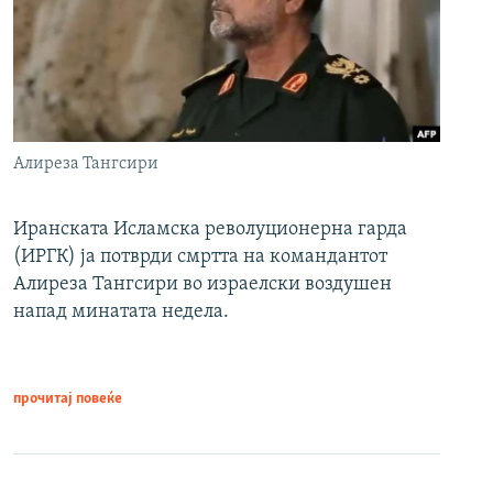
Алиреза Тангсири
Иранската Исламска револуционерна гарда
(ИРГК) ја потврди смртта на командантот
Алиреза Тангсири во израелски воздушен
напад минатата недела.
прочитај повеќе