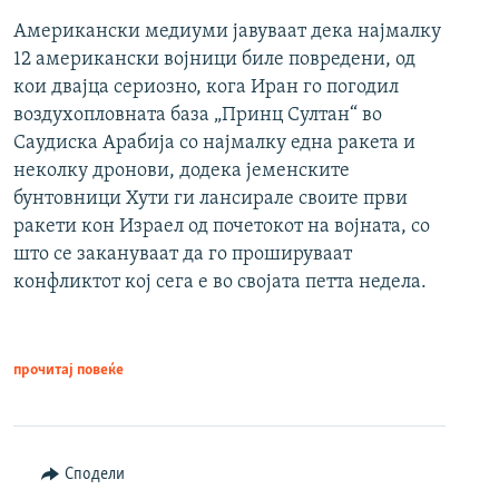
Американски медиуми јавуваат дека најмалку
12 американски војници биле повредени, од
кои двајца сериозно, кога Иран го погодил
воздухопловната база „Принц Султан“ во
Саудиска Арабија со најмалку една ракета и
неколку дронови, додека јеменските
бунтовници Хути ги лансирале своите први
ракети кон Израел од почетокот на војната, со
што се закануваат да го прошируваат
конфликтот кој сега е во својата петта недела.
прочитај повеќе
Сподели