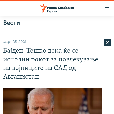
Достапни
линкови
Оди
Вести
на
МАКЕДОНИЈА
содржината
СВЕТ
Оди
март 25, 2021
ВИЗУЕЛНО
на
Бајден: Тешко дека ќе се
главната
ВЕСТИ
навигација
исполни рокот за повлекување
ШТО ТРЕБА ДА ЗНАЕТЕ
Премини
на војниците на САД од
на
ПРИЈАВИ СЕ ЗА ЊУЗЛЕТЕР
Авганистан
пребарување
ПОДКАСТ ЗОШТО?
СЛЕДЕТЕ НЕ