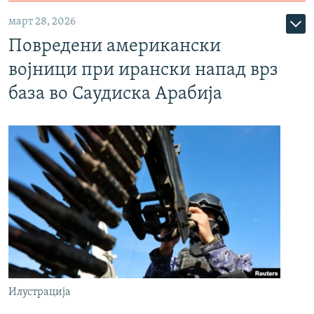
март 28, 2026
Повредени американски
војници при ирански напад врз
база во Саудиска Арабија
Илустрација