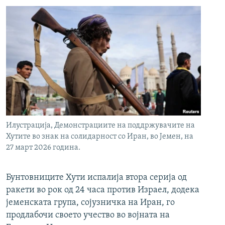
Илустрација, Демонстрациите на поддржувачите на
Хутите во знак на солидарност со Иран, во Јемен, на
27 март 2026 година.
Бунтовниците Хути испалија втора серија од
ракети во рок од 24 часа против Израел, додека
јеменската група, сојузничка на Иран, го
продлабочи своето учество во војната на