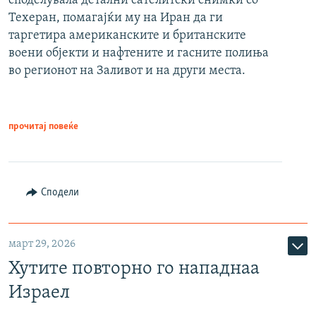
споделувала детални сателитски снимки со
Техеран, помагајќи му на Иран да ги
таргетира американските и британските
воени објекти и нафтените и гасните полиња
во регионот на Заливот и на други места.
прочитај повеќе
Сподели
март 29, 2026
Хутите повторно го нападнаа
Израел