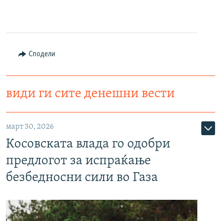
Сподели
види ги сите денешни вести
март 30, 2026
Косовската влада го одобри
предлогот за испраќање
безбедносни сили во Газа