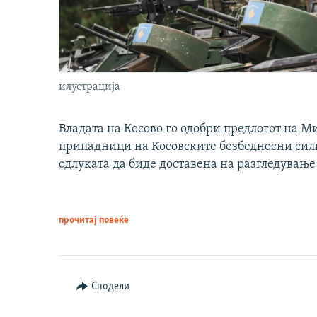
илустрација
Владата на Косово го одобри предлогот на М
припадници на Косовските безбедносни сили 
одлуката да биде доставена на разгледување
прочитај повеќе
Сподели