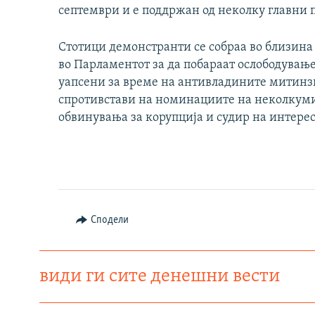
септември и е поддржан од неколку главни 
Стотици демонстранти се собраа во близина
во Парламентот за да побараат ослободување
уапсени за време на антивладините митинзи
спротивстави на номинациите на неколкуми
обвинувања за корупција и судир на интере
Сподели
види ги сите денешни вести