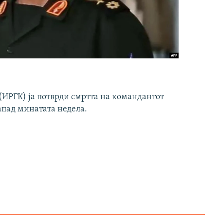
ИРГК) ја потврди смртта на командантот
апад минатата недела.