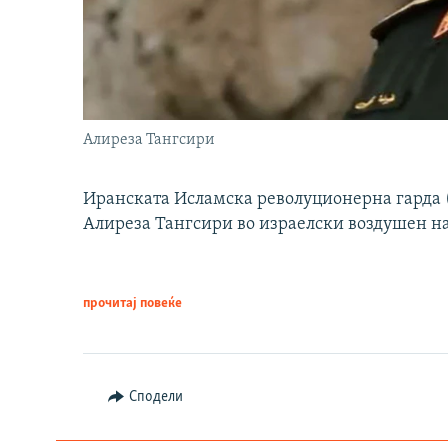
Алиреза Тангсири
Иранската Исламска револуционерна гарда (
Алиреза Тангсири во израелски воздушен н
прочитај повеќе
Сподели