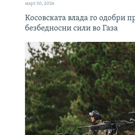
март 30, 2026
Косовската влада го одобри п
безбедносни сили во Газа