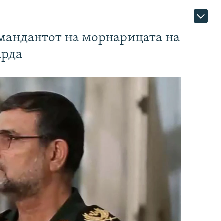
омандантот на морнарицата на
арда