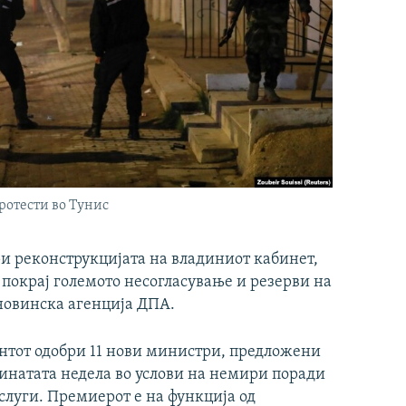
ротести во Тунис
и реконструкцијата на владиниот кабинет,
покрај големото несогласување и резерви на
 новинска агенција ДПА.
нтот одобри 11 нови министри, предложени
минатата недела во услови на немири поради
слуги. Премиерот е на функција од