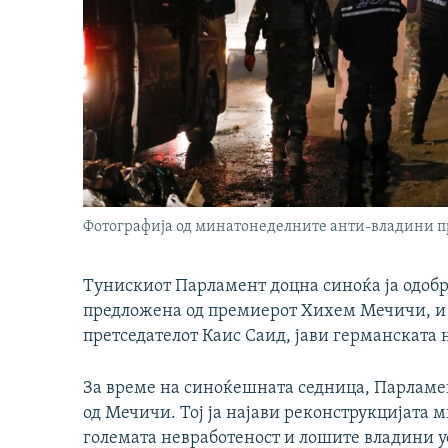
Фотографија од минатонеделните анти-владини п
Тунискиот Парламент доцна синоќа ја одобр
предложена од премиерот Хихем Мечичи, и 
претседателот Каис Саид, јави германската
За време на синоќешната седница, Парламе
од Мечичи. Тој ја најави реконструкцијата 
големата невработеност и лошите владини у